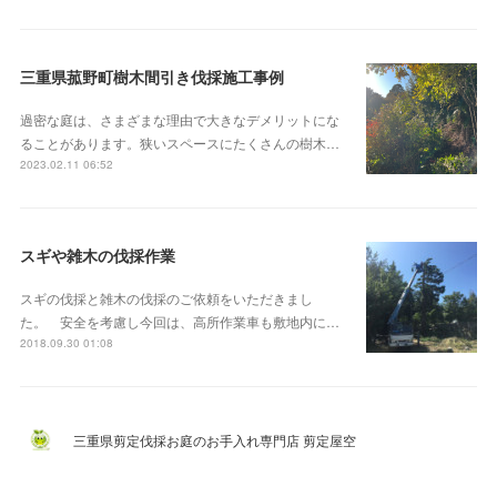
三重県菰野町樹木間引き伐採施工事例
過密な庭は、さまざまな理由で大きなデメリットにな
ることがあります。狭いスペースにたくさんの樹木…
2023.02.11 06:52
スギや雑木の伐採作業
スギの伐採と雑木の伐採のご依頼をいただきまし
た。 安全を考慮し今回は、高所作業車も敷地内に…
2018.09.30 01:08
三重県剪定伐採お庭のお手入れ専門店 剪定屋空