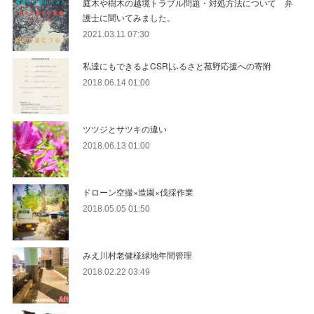
庭木や樹木の越境トラブル問題・対処方法について 弁
護士に聞いてみました。
2021.03.11 07:30
私達にもできるよCSR|ふるさと菰野応援への寄附
2018.06.14 01:00
ツツジとサツキの違い
2018.06.13 01:00
ドローン空撮×造園×伐採作業
2018.05.05 01:50
みえ川村老健様緑地年間管理
2018.02.22 03:49