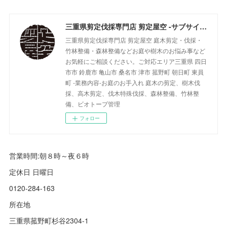
三重県剪定伐採専門店 剪定屋空 -サブサイト-
三重県剪定伐採専門店 剪定屋空 庭木剪定・伐採・
竹林整備・森林整備などお庭や樹木のお悩み事など
お気軽にご相談ください。ご対応エリア三重県 四日
市市 鈴鹿市 亀山市 桑名市 津市 菰野町 朝日町 東員
町 -業務内容-お庭のお手入れ 庭木の剪定、樹木伐
採、高木剪定、伐木特殊伐採、森林整備、竹林整
備、ビオトープ管理
フォロー
営業時間:朝８時～夜６時
定休日 日曜日
0120-284-163
所在地
三重県菰野町杉谷2304-1