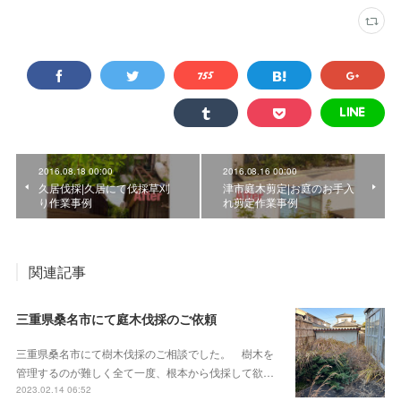
2016.08.18 00:00
2016.08.16 00:00
久居伐採|久居にて伐採草刈
津市庭木剪定|お庭のお手入
り作業事例
れ剪定作業事例
関連記事
三重県桑名市にて庭木伐採のご依頼
三重県桑名市にて樹木伐採のご相談でした。 樹木を
管理するのが難しく全て一度、根本から伐採して欲…
2023.02.14 06:52