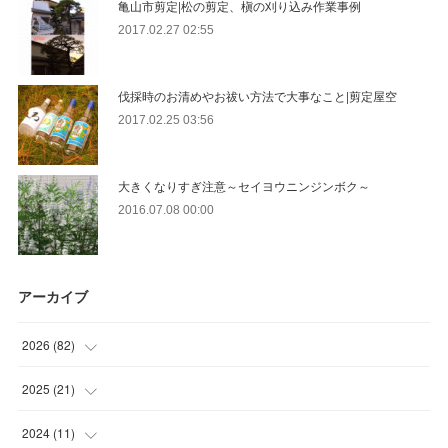
亀山市剪定|松の剪定、槇の刈り込み作業事例
2017.02.27 02:55
伐採時のお清めやお祓い方法で大事なこと|剪定屋空
2017.02.25 03:56
大きくなりすぎ注意～セイヨウニンジンボク～
2016.07.08 00:00
アーカイブ
2026
(
82
)
(
13
)
2025
(
21
)
(
30
)
(
2
)
2024
(
11
)