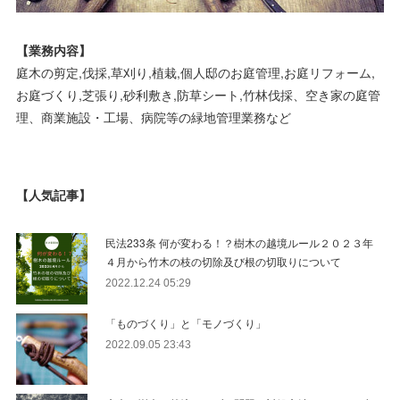
【業務内容】
庭木の剪定,伐採,草刈り,植栽,個人邸のお庭管理,お庭リフォーム,
お庭づくり,芝張り,砂利敷き,防草シート,竹林伐採、空き家の庭管
理、商業施設・工場、病院等の緑地管理業務など
【人気記事】
民法233条 何が変わる！？樹木の越境ルール２０２３年
４月から竹木の枝の切除及び根の切取りについて
2022.12.24 05:29
「ものづくり」と「モノづくり」
2022.09.05 23:43