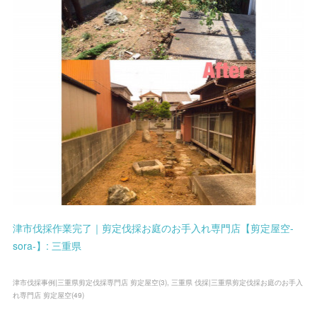
津市伐採作業完了｜剪定伐採お庭のお手入れ専門店【剪定屋空-
sora-】: 三重県
津市伐採事例|三重県剪定伐採専門店 剪定屋空
(
3
)
三重県 伐採|三重県剪定伐採お庭のお手入
れ専門店 剪定屋空
(
49
)