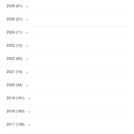
2026
(
81
)
(
12
)
2025
(
21
)
(
30
)
(
2
)
2024
(
11
)
(
23
)
(
9
)
(
1
)
2023
(
12
)
(
10
)
(
7
)
(
5
)
(
5
)
2022
(
80
)
(
6
)
(
3
)
(
5
)
(
7
)
(
17
)
2021
(
14
)
(
8
)
(
1
)
2020
(
34
)
(
7
)
(
6
)
(
1
)
2019
(
191
)
(
14
)
(
2
)
(
3
)
(
4
)
2018
(
183
)
(
11
)
(
5
)
(
4
)
(
9
)
(
11
)
2017
(
138
)
(
3
)