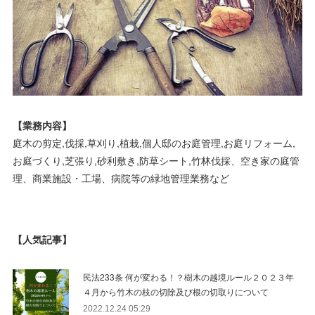
【業務内容】
庭木の剪定,伐採,草刈り,植栽,個人邸のお庭管理,お庭リフォーム,
お庭づくり,芝張り,砂利敷き,防草シート,竹林伐採、空き家の庭管
理、商業施設・工場、病院等の緑地管理業務など
【人気記事】
民法233条 何が変わる！？樹木の越境ルール２０２３年
４月から竹木の枝の切除及び根の切取りについて
2022.12.24 05:29