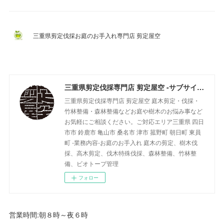
三重県剪定伐採お庭のお手入れ専門店 剪定屋空
三重県剪定伐採専門店 剪定屋空 -サブサイト-
三重県剪定伐採専門店 剪定屋空 庭木剪定・伐採・
竹林整備・森林整備などお庭や樹木のお悩み事など
お気軽にご相談ください。ご対応エリア三重県 四日
市市 鈴鹿市 亀山市 桑名市 津市 菰野町 朝日町 東員
町 -業務内容-お庭のお手入れ 庭木の剪定、樹木伐
採、高木剪定、伐木特殊伐採、森林整備、竹林整
備、ビオトープ管理
フォロー
営業時間:朝８時～夜６時