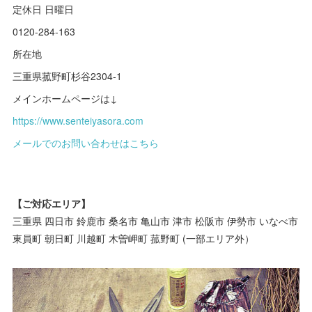
定休日 日曜日
0120-284-163
所在地
三重県菰野町杉谷2304-1
メインホームページは↓
https://www.senteiyasora.com
メールでのお問い合わせはこちら
【ご対応エリア】
三重県 四日市 鈴鹿市 桑名市 亀山市 津市 松阪市 伊勢市 いなべ市
東員町 朝日町 川越町 木曽岬町 菰野町 (一部エリア外）