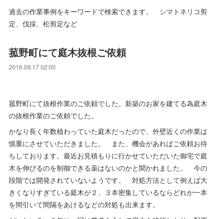
過去の作業事例をキーワードで検索できます。 シマトネリコ剪
定、伐採、松剪定など
菰野町にて庭木抜根ご依頼
2016.09.17 02:00
菰野町にて抜根作業のご依頼でした。新築のお家を建てる為庭木
の抜根作業のご依頼でした。
かなり長く年数植わっていた庭木だったので、外壁近くの作業は
慎重にさせていただきました。 また、機会があればご依頼お待
ちしております。最近お見積もりに行かせていただいた御宅で庭
木を伸びるのを制御できる薬はないのかと聞かれました。 今の
段階では開発されていないようです。 対処方法として例えば大
きくなりすぎている庭木が２、３本密集しているならどれか一本
を間引いて間隔をあけるなどの対処も出来ます。