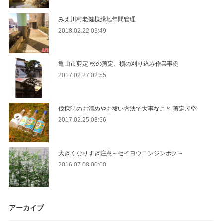
みえ川村老健様緑地年間管理
2018.02.22 03:49
亀山市剪定|松の剪定、槇の刈り込み作業事例
2017.02.27 02:55
伐採時のお清めやお祓い方法で大事なこと|剪定屋空
2017.02.25 03:56
大きくなりすぎ注意～セイヨウニンジンボク～
2016.07.08 00:00
アーカイブ