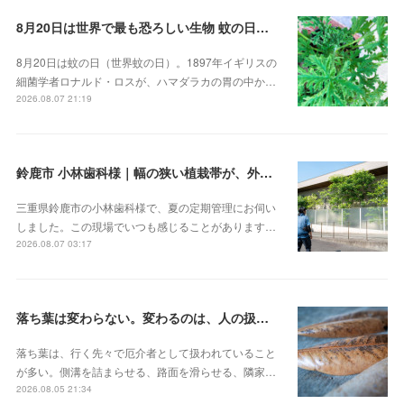
8月20日は世界で最も恐ろしい生物 蚊の日！？。蚊連草・蚊嫌草 センテッドゼラニウム
8月20日は蚊の日（世界蚊の日）。1897年イギリスの
細菌学者ロナルド・ロスが、ハマダラカの胃の中か…
2026.08.07 21:19
鈴鹿市 小林歯科様｜幅の狭い植栽帯が、外から見ると緑の壁になる
三重県鈴鹿市の小林歯科様で、夏の定期管理にお伺い
しました。この現場でいつも感じることがあります…
2026.08.07 03:17
落ち葉は変わらない。変わるのは、人の扱いのほう
落ち葉は、行く先々で厄介者として扱われていること
が多い。側溝を詰まらせる、路面を滑らせる、隣家…
2026.08.05 21:34