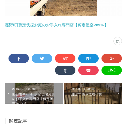
菰野町|剪定伐採お庭のお手入れ専門店【剪定屋空-sora-】
2016.09.18 02:00
2016.09.16 00:00
四日市草刈り||剪定伐採お庭
四日市|除草散布作業
のお手入れ専門店【剪定屋
空-sora-】
関連記事