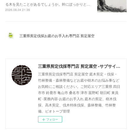
る木を見たことがあるでしょうか。幹にぽっかりと…
2026.08.04 21:36
三重県剪定伐採お庭のお手入れ専門店 剪定屋空
三重県剪定伐採専門店 剪定屋空 -サブサイト-
三重県剪定伐採専門店 剪定屋空 庭木剪定・伐採・
竹林整備・森林整備などお庭や樹木のお悩み事など
お気軽にご相談ください。ご対応エリア三重県 四日
市市 鈴鹿市 亀山市 桑名市 津市 菰野町 朝日町 東員
町 -業務内容-お庭のお手入れ 庭木の剪定、樹木伐
採、高木剪定、伐木特殊伐採、森林整備、竹林整
備、ビオトープ管理
フォロー