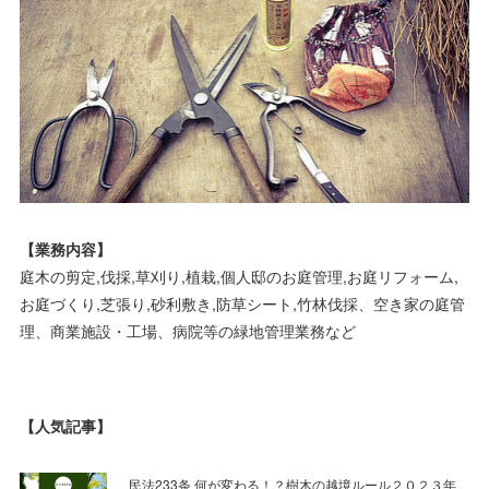
【業務内容】
庭木の剪定,伐採,草刈り,植栽,個人邸のお庭管理,お庭リフォーム,
お庭づくり,芝張り,砂利敷き,防草シート,竹林伐採、空き家の庭管
理、商業施設・工場、病院等の緑地管理業務など
【人気記事】
民法233条 何が変わる！？樹木の越境ルール２０２３年