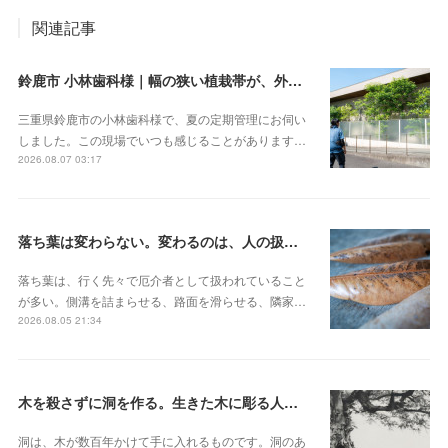
関連記事
鈴鹿市 小林歯科様｜幅の狭い植栽帯が、外から見ると緑の壁になる
三重県鈴鹿市の小林歯科様で、夏の定期管理にお伺い
しました。この現場でいつも感じることがあります…
2026.08.07 03:17
落ち葉は変わらない。変わるのは、人の扱いのほう
落ち葉は、行く先々で厄介者として扱われていること
が多い。側溝を詰まらせる、路面を滑らせる、隣家…
2026.08.05 21:34
木を殺さずに洞を作る。生きた木に彫る人工樹洞とベテラナイゼーション
洞は、木が数百年かけて手に入れるものです。洞のあ