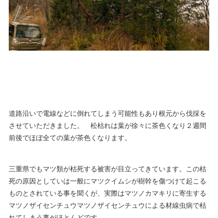
道路沿いで電線などに倒れてしまう可能性もあり根元から伐採を
させていただきました。 松枯れは葉が徐々に茶色くなり２週間
前後でほぼ全ての葉が茶色くなります。
三重県でもマツ類が枯死する被害が目立ってきています。この枯
死の原因としていは一般にマツクイムシが樹幹を傷つけて起こる
ものとされている事を聞くが、実際はマツノカマキリに寄生する
マツノザイセンチュウマツノザイセンチュウによる材線虫病で枯
れてしまう事がほとんどです。