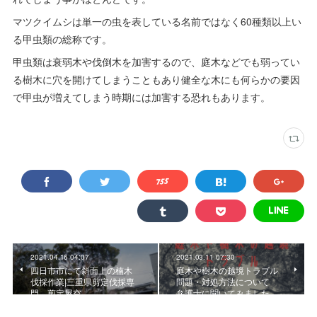
マツクイムシは単一の虫を表している名前ではなく60種類以上い
る甲虫類の総称です。
甲虫類は衰弱木や伐倒木を加害するので、庭木などでも弱ってい
る樹木に穴を開けてしまうこともあり健全な木にも何らかの要因
で甲虫が増えてしまう時期には加害する恐れもあります。
2021.04.16 04:07
2021.03.11 07:30
四日市市にて斜面上の楠木
庭木や樹木の越境トラブル
伐採作業|三重県剪定伐採専
問題・対処方法について
門 剪定屋空
弁護士に聞いてみました。