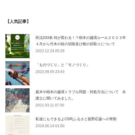
【人気記事】
民法233条 何が変わる！？樹木の越境ルール２０２３年
４月から竹木の枝の切除及び根の切取りについて
2022.12.24 05:29
「ものづくり」と「モノづくり」
2022.09.05 23:43
庭木や樹木の越境トラブル問題・対処方法について 弁
護士に聞いてみました。
2021.03.11 07:30
私達にもできるよCSR|ふるさと菰野応援への寄附
2018.06.14 01:00