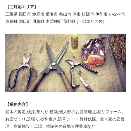
【ご対応エリア】
三重県 四日市 鈴鹿市 桑名市 亀山市 津市 松阪市 伊勢市 いなべ市
東員町 朝日町 川越町 木曽岬町 菰野町 (一部エリア外）
【業務内容】
庭木の剪定,伐採,草刈り,植栽,個人邸のお庭管理,お庭リフォーム,
お庭づくり,芝張り,砂利敷き,防草シート,竹林伐採、空き家の庭管
理、商業施設・工場、病院等の緑地管理業務など