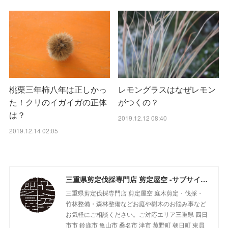
桃栗三年柿八年は正しかっ
レモングラスはなぜレモン
た！クリのイガイガの正体
がつくの？
は？
2019.12.12 08:40
2019.12.14 02:05
三重県剪定伐採専門店 剪定屋空 -サブサイト-
三重県剪定伐採専門店 剪定屋空 庭木剪定・伐採・
竹林整備・森林整備などお庭や樹木のお悩み事など
お気軽にご相談ください。ご対応エリア三重県 四日
市市 鈴鹿市 亀山市 桑名市 津市 菰野町 朝日町 東員