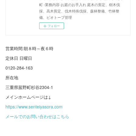
町 -業務内容-お庭のお手入れ 庭木の剪定、樹木伐
採、高木剪定、伐木特殊伐採、森林整備、竹林整
備、ビオトープ管理
フォロー
営業時間:朝８時～夜６時
定休日 日曜日
0120-284-163
所在地
三重県菰野町杉谷2304-1
メインホームページは↓
https://www.senteiyasora.com
メールでのお問い合わせはこちら