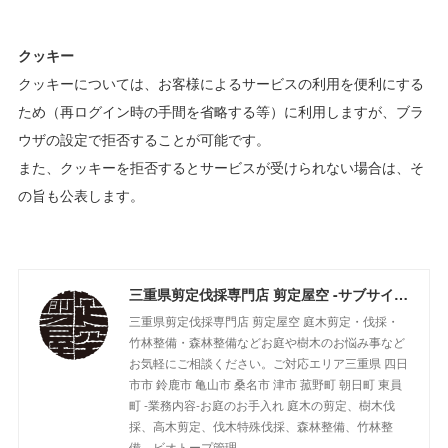
クッキー
クッキーについては、お客様によるサービスの利用を便利にする
ため（再ログイン時の手間を省略する等）に利用しますが、ブラ
ウザの設定で拒否することが可能です。
また、クッキーを拒否するとサービスが受けられない場合は、そ
の旨も公表します。
三重県剪定伐採専門店 剪定屋空 -サブサイト-
三重県剪定伐採専門店 剪定屋空 庭木剪定・伐採・
竹林整備・森林整備などお庭や樹木のお悩み事など
お気軽にご相談ください。ご対応エリア三重県 四日
市市 鈴鹿市 亀山市 桑名市 津市 菰野町 朝日町 東員
町 -業務内容-お庭のお手入れ 庭木の剪定、樹木伐
採、高木剪定、伐木特殊伐採、森林整備、竹林整
備、ビオトープ管理