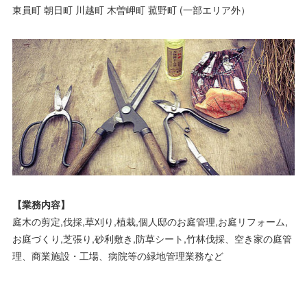
東員町 朝日町 川越町 木曽岬町 菰野町 (一部エリア外）
【業務内容】
庭木の剪定,伐採,草刈り,植栽,個人邸のお庭管理,お庭リフォーム,
お庭づくり,芝張り,砂利敷き,防草シート,竹林伐採、空き家の庭管
理、商業施設・工場、病院等の緑地管理業務など