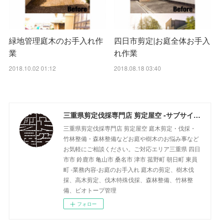
緑地管理庭木のお手入れ作
四日市剪定|お庭全体お手入
業
れ作業
2018.10.02 01:12
2018.08.18 03:40
三重県剪定伐採専門店 剪定屋空 -サブサイト-
三重県剪定伐採専門店 剪定屋空 庭木剪定・伐採・
竹林整備・森林整備などお庭や樹木のお悩み事など
お気軽にご相談ください。ご対応エリア三重県 四日
市市 鈴鹿市 亀山市 桑名市 津市 菰野町 朝日町 東員
町 -業務内容-お庭のお手入れ 庭木の剪定、樹木伐
採、高木剪定、伐木特殊伐採、森林整備、竹林整
備、ビオトープ管理
フォロー