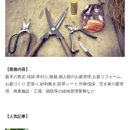
【業務内容】
庭木の剪定,伐採,草刈り,植栽,個人邸のお庭管理,お庭リフォーム,
お庭づくり,芝張り,砂利敷き,防草シート,竹林伐採、空き家の庭管
理、商業施設・工場、病院等の緑地管理業務など
【人気記事】