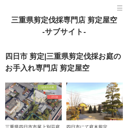
三重県剪定伐採専門店 剪定屋空
-サブサイト-
四日市 剪定|三重県剪定伐採お庭の
お手入れ専門店 剪定屋空
三重県四日市市尾上別荘庭
四日市にて庭木剪定