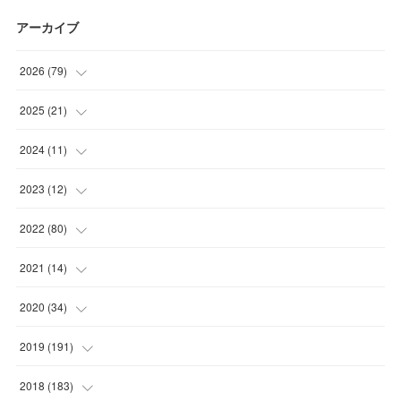
アーカイブ
2026
(
79
)
(
10
)
2025
(
21
)
(
30
)
(
2
)
2024
(
11
)
(
23
)
(
9
)
(
1
)
2023
(
12
)
(
10
)
(
7
)
(
5
)
(
5
)
2022
(
80
)
(
6
)
(
3
)
(
5
)
(
7
)
(
17
)
2021
(
14
)
(
8
)
(
1
)
2020
(
34
)
(
7
)
(
6
)
(
1
)
2019
(
191
)
(
14
)
(
2
)
(
3
)
(
4
)
2018
(
183
)