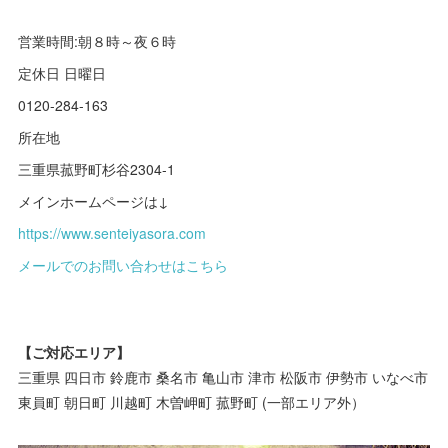
営業時間:朝８時～夜６時
定休日 日曜日
0120-284-163
所在地
三重県菰野町杉谷2304-1
メインホームページは↓
https://www.senteiyasora.com
メールでのお問い合わせはこちら
【ご対応エリア】
三重県 四日市 鈴鹿市 桑名市 亀山市 津市 松阪市 伊勢市 いなべ市
東員町 朝日町 川越町 木曽岬町 菰野町 (一部エリア外）