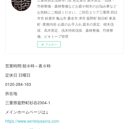
竹林整備・森林整備などお庭や樹木のお悩み事など
お気軽にご相談ください。ご対応エリア三重県 四日
市市 鈴鹿市 亀山市 桑名市 津市 菰野町 朝日町 東員
町 -業務内容-お庭のお手入れ 庭木の剪定、樹木伐
採、高木剪定、伐木特殊伐採、森林整備、竹林整
備、ビオトープ管理
フォロー
営業時間:朝８時～夜６時
定休日 日曜日
0120-284-163
所在地
三重県菰野町杉谷2304-1
メインホームページは↓
https://www.senteiyasora.com