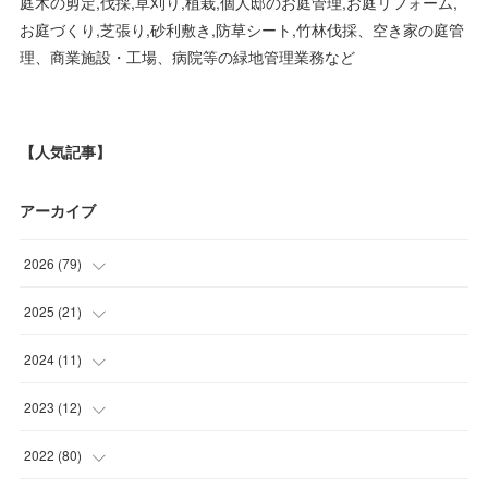
庭木の剪定,伐採,草刈り,植栽,個人邸のお庭管理,お庭リフォーム,
お庭づくり,芝張り,砂利敷き,防草シート,竹林伐採、空き家の庭管
理、商業施設・工場、病院等の緑地管理業務など
【人気記事】
アーカイブ
2026
(
79
)
(
10
)
2025
(
21
)
(
30
)
(
2
)
2024
(
11
)
(
23
)
(
9
)
(
1
)
2023
(
12
)
(
10
)
(
7
)
(
5
)
(
5
)
2022
(
80
)