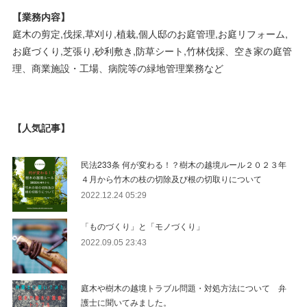
【業務内容】
庭木の剪定,伐採,草刈り,植栽,個人邸のお庭管理,お庭リフォーム,
お庭づくり,芝張り,砂利敷き,防草シート,竹林伐採、空き家の庭管
理、商業施設・工場、病院等の緑地管理業務など
【人気記事】
民法233条 何が変わる！？樹木の越境ルール２０２３年
４月から竹木の枝の切除及び根の切取りについて
2022.12.24 05:29
「ものづくり」と「モノづくり」
2022.09.05 23:43
庭木や樹木の越境トラブル問題・対処方法について 弁
護士に聞いてみました。