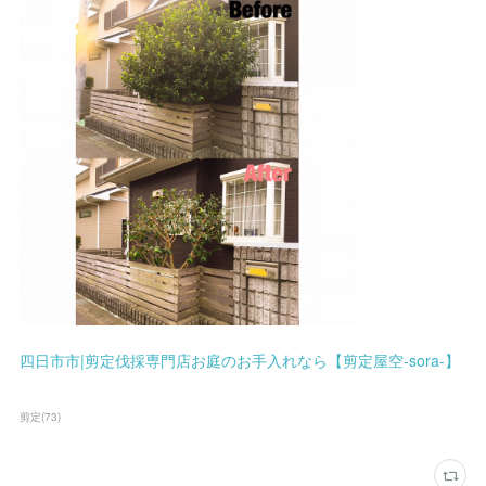
四日市市|剪定伐採専門店お庭のお手入れなら【剪定屋空-sora-】
剪定
(
73
)