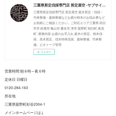
三重県剪定伐採専門店 剪定屋空 -サブサイト-
三重県剪定伐採専門店 剪定屋空 庭木剪定・伐採・
竹林整備・森林整備などお庭や樹木のお悩み事など
お気軽にご相談ください。ご対応エリア三重県 四日
市市 鈴鹿市 亀山市 桑名市 津市 菰野町 朝日町 東員
町 -業務内容-お庭のお手入れ 庭木の剪定、樹木伐
採、高木剪定、伐木特殊伐採、森林整備、竹林整
備、ビオトープ管理
フォロー
営業時間:朝８時～夜６時
定休日 日曜日
0120-284-163
所在地
三重県菰野町杉谷2304-1
メインホームページは↓