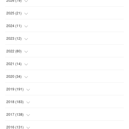
2026
(
79
)
(
10
)
2025
(
21
)
(
30
)
(
2
)
2024
(
11
)
(
23
)
(
9
)
(
1
)
2023
(
12
)
(
10
)
(
7
)
(
5
)
(
5
)
2022
(
80
)
(
6
)
(
3
)
(
5
)
(
7
)
(
17
)
2021
(
14
)
(
8
)
(
1
)
2020
(
34
)
(
7
)
(
6
)
(
1
)
2019
(
191
)
(
14
)
(
2
)
(
3
)
(
4
)
2018
(
183
)
(
11
)
(
5
)
(
4
)
(
9
)
(
11
)
2017
(
138
)
(
3
)
(
6
)
(
15
)
(
24
)
(
10
)
2016
(
131
)