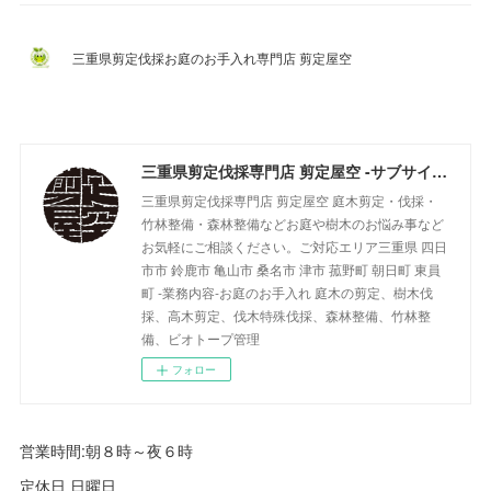
三重県剪定伐採お庭のお手入れ専門店 剪定屋空
三重県剪定伐採専門店 剪定屋空 -サブサイト-
三重県剪定伐採専門店 剪定屋空 庭木剪定・伐採・
竹林整備・森林整備などお庭や樹木のお悩み事など
お気軽にご相談ください。ご対応エリア三重県 四日
市市 鈴鹿市 亀山市 桑名市 津市 菰野町 朝日町 東員
町 -業務内容-お庭のお手入れ 庭木の剪定、樹木伐
採、高木剪定、伐木特殊伐採、森林整備、竹林整
備、ビオトープ管理
フォロー
営業時間:朝８時～夜６時
定休日 日曜日