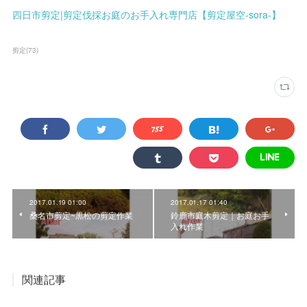
四日市剪定|剪定伐採お庭のお手入れ専門店【剪定屋空-sora-】
剪定
(
73
)
2017.01.19 01:00
2017.01.17 01:40
桑名市剪定~黒松の剪定作業
鈴鹿市庭木剪定｜お庭お手
入れ作業
関連記事