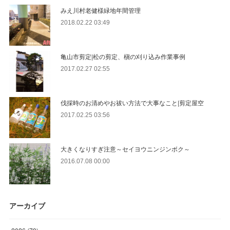
みえ川村老健様緑地年間管理
2018.02.22 03:49
亀山市剪定|松の剪定、槇の刈り込み作業事例
2017.02.27 02:55
伐採時のお清めやお祓い方法で大事なこと|剪定屋空
2017.02.25 03:56
大きくなりすぎ注意～セイヨウニンジンボク～
2016.07.08 00:00
アーカイブ