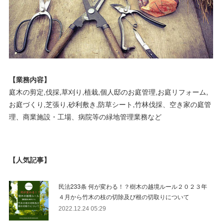
【業務内容】
庭木の剪定,伐採,草刈り,植栽,個人邸のお庭管理,お庭リフォーム,
お庭づくり,芝張り,砂利敷き,防草シート,竹林伐採、空き家の庭管
理、商業施設・工場、病院等の緑地管理業務など
【人気記事】
民法233条 何が変わる！？樹木の越境ルール２０２３年
４月から竹木の枝の切除及び根の切取りについて
2022.12.24 05:29