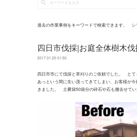
過去の作業事例をキーワードで検索できます。 シ
四日市伐採|お庭全体樹木
2017.01.20 01:50
四日市市にて伐採と草刈りのご依頼でした。 とて
あっという間に生い茂ってきてしまい、お客様が今
きました。 土嚢袋50袋分の砕石や石も撤去せて