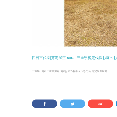
四日市伐採|剪定屋空-sora- 三重県剪定伐採お庭の
三重県 伐採|三重県剪定伐採お庭のお手入れ専門店 剪定屋空
(
49
)