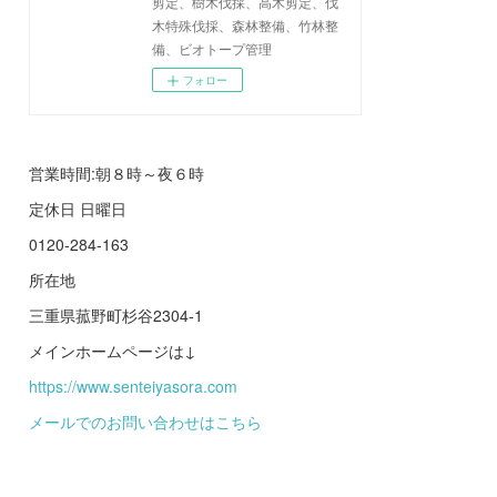
剪定、樹木伐採、高木剪定、伐
木特殊伐採、森林整備、竹林整
備、ビオトープ管理
フォロー
営業時間:朝８時～夜６時
定休日 日曜日
0120-284-163
所在地
三重県菰野町杉谷2304-1
メインホームページは↓
https://www.senteiyasora.com
メールでのお問い合わせはこちら