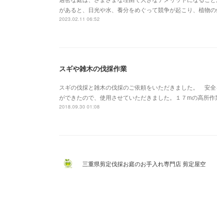
があると、日光や水、養分をめぐって競争が起こり、植物の
2023.02.11 06:52
スギや雑木の伐採作業
スギの伐採と雑木の伐採のご依頼をいただきました。 安全
ができたので、使用させていただきました。１７mの高所作
2018.09.30 01:08
三重県剪定伐採お庭のお手入れ専門店 剪定屋空