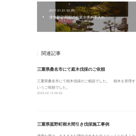
2017.01.21 02:30
津市剪定|和邸のお庭全体お手入れ
関連記事
三重県桑名市にて庭木伐採のご依頼
三重県桑名市にて樹木伐採のご相談でした。 樹木を管理す
いうご依頼でした。
2023.02.14 06:52
三重県菰野町樹木間引き伐採施工事例
過密な庭は、さまざまな理由で大きなデメリットになること