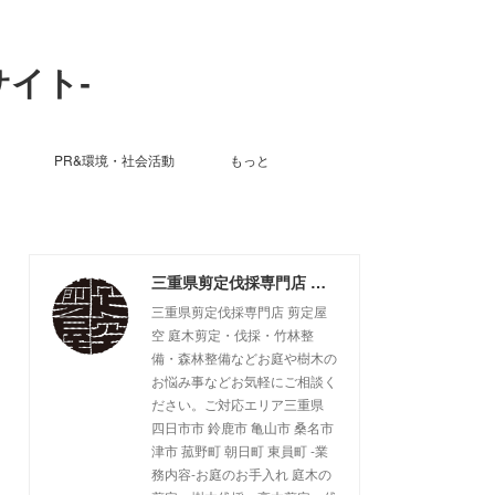
サイト-
PR&環境・社会活動
もっと
三重県剪定伐採専門店 剪定屋空 -サブサイト-
三重県剪定伐採専門店 剪定屋
空 庭木剪定・伐採・竹林整
備・森林整備などお庭や樹木の
お悩み事などお気軽にご相談く
ださい。ご対応エリア三重県
四日市市 鈴鹿市 亀山市 桑名市
津市 菰野町 朝日町 東員町 -業
務内容-お庭のお手入れ 庭木の