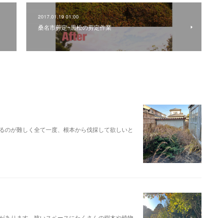
2017.01.19 01:00
桑名市剪定~黒松の剪定作業
るのが難しく全て一度、根本から伐採して欲しいと
があります。狭いスペースにたくさんの樹木や植物