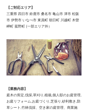
【ご対応エリア】
三重県 四日市 鈴鹿市 桑名市 亀山市 津市 松阪
市 伊勢市 いなべ市 東員町 朝日町 川越町 木曽
岬町 菰野町 (一部エリア外）
【業務内容】
庭木の剪定,伐採,草刈り,植栽,個人邸のお庭管理,
お庭リフォーム,お庭づくり,芝張り,砂利敷き,防
草シート,竹林伐採、空き家の庭管理、商業施