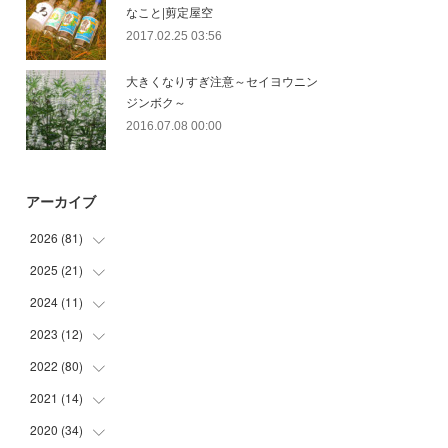
なこと|剪定屋空
2017.02.25 03:56
大きくなりすぎ注意～セイヨウニン
ジンボク～
2016.07.08 00:00
アーカイブ
2026
(
81
)
2025
(
21
(
12
)
)
(
30
)
2024
(
11
(
2
)
)
(
23
)
(
9
)
2023
(
12
(
1
)
)
(
10
)
(
7
)
(
5
)
2022
(
80
(
5
)
)
(
6
)
(
3
)
(
5
)
(
7
)
2021
(
14
(
17
)
)
(
8
)
2020
(
34
(
1
)
)