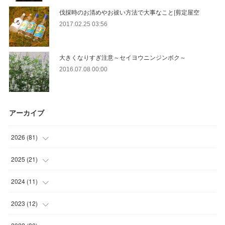
伐採時のお清めやお祓い方法で大事なこと|剪定屋空
2017.02.25 03:56
大きくなりすぎ注意～セイヨウニンジンボク～
2016.07.08 00:00
アーカイブ
2026
(
81
)
(
12
)
2025
(
21
)
(
30
)
(
2
)
2024
(
11
)
(
23
)
(
9
)
(
1
)
2023
(
12
)
(
10
)
(
7
)
(
5
)
(
5
)