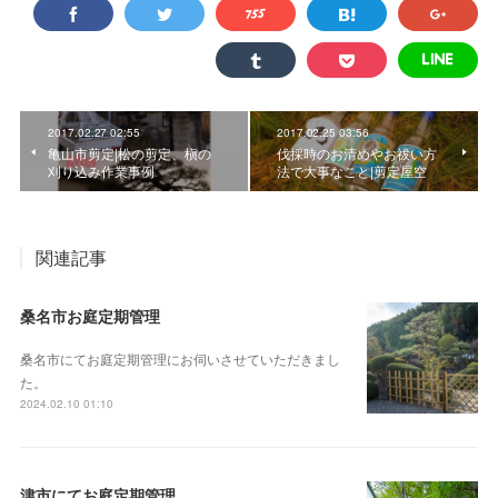
2017.02.27 02:55
2017.02.25 03:56
亀山市剪定|松の剪定、槇の
伐採時のお清めやお祓い方
刈り込み作業事例
法で大事なこと|剪定屋空
関連記事
桑名市お庭定期管理
桑名市にてお庭定期管理にお伺いさせていただきまし
た。
2024.02.10 01:10
津市にてお庭定期管理