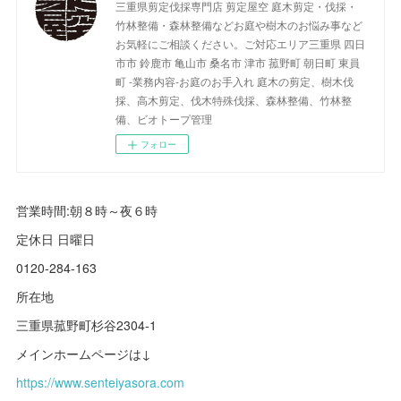
三重県剪定伐採専門店 剪定屋空 庭木剪定・伐採・
竹林整備・森林整備などお庭や樹木のお悩み事など
お気軽にご相談ください。ご対応エリア三重県 四日
市市 鈴鹿市 亀山市 桑名市 津市 菰野町 朝日町 東員
町 -業務内容-お庭のお手入れ 庭木の剪定、樹木伐
採、高木剪定、伐木特殊伐採、森林整備、竹林整
備、ビオトープ管理
フォロー
営業時間:朝８時～夜６時
定休日 日曜日
0120-284-163
所在地
三重県菰野町杉谷2304-1
メインホームページは↓
https://www.senteiyasora.com