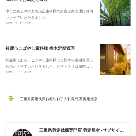
津市にある津のまち矯正歯科様のお庭定期管理にお伺
いさせていただきました。
2022.07.12 07:32
鈴鹿市こばやし歯科様 樹木定期管理
鈴鹿市にある。こばやし歯科様にて樹木の定期管理に
お伺いさせていただきました。シマトネリコ樹勢は…
2022.05.17 04:52
三重県剪定伐採お庭のお手入れ専門店 剪定屋空
三重県剪定伐採専門店 剪定屋空 -サブサイト-