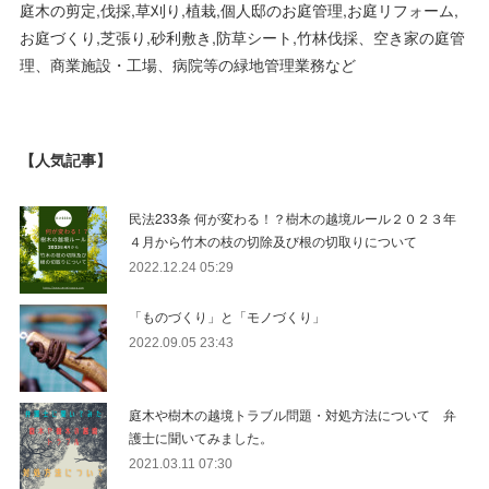
庭木の剪定,伐採,草刈り,植栽,個人邸のお庭管理,お庭リフォーム,
お庭づくり,芝張り,砂利敷き,防草シート,竹林伐採、空き家の庭管
理、商業施設・工場、病院等の緑地管理業務など
【人気記事】
民法233条 何が変わる！？樹木の越境ルール２０２３年
４月から竹木の枝の切除及び根の切取りについて
2022.12.24 05:29
「ものづくり」と「モノづくり」
2022.09.05 23:43
庭木や樹木の越境トラブル問題・対処方法について 弁
護士に聞いてみました。
2021.03.11 07:30