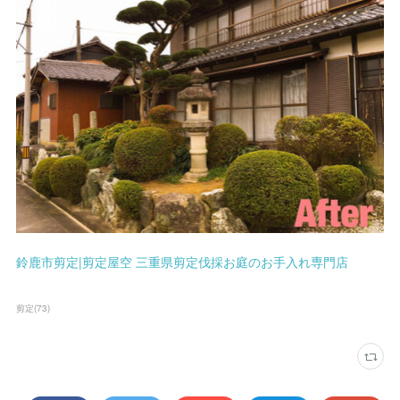
鈴鹿市剪定|剪定屋空 三重県剪定伐採お庭のお手入れ専門店
剪定
(
73
)