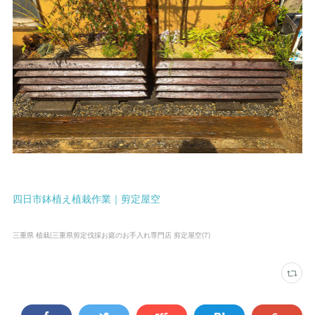
四日市鉢植え植栽作業｜剪定屋空
三重県 植栽|三重県剪定伐採お庭のお手入れ専門店 剪定屋空
(
7
)