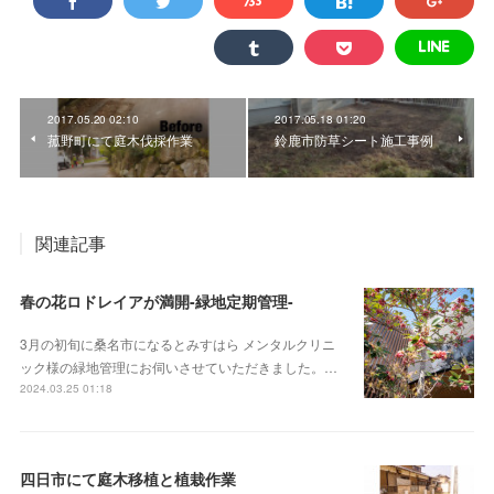
2017.05.20 02:10
2017.05.18 01:20
菰野町にて庭木伐採作業
鈴鹿市防草シート施工事例
関連記事
春の花ロドレイアが満開-緑地定期管理-
3月の初旬に桑名市になるとみすはら メンタルクリニ
ック様の緑地管理にお伺いさせていただきました。…
2024.03.25 01:18
四日市にて庭木移植と植栽作業