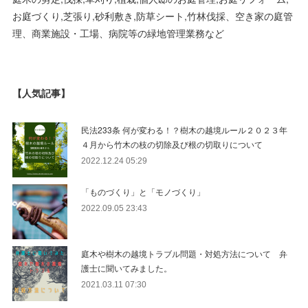
お庭づくり,芝張り,砂利敷き,防草シート,竹林伐採、空き家の庭管
理、商業施設・工場、病院等の緑地管理業務など
【人気記事】
民法233条 何が変わる！？樹木の越境ルール２０２３年
４月から竹木の枝の切除及び根の切取りについて
2022.12.24 05:29
「ものづくり」と「モノづくり」
2022.09.05 23:43
庭木や樹木の越境トラブル問題・対処方法について 弁
護士に聞いてみました。
2021.03.11 07:30