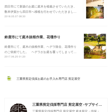
四日市にて新築のお庭に庭木を植栽させていただき、
数本伊賀から四日市へ移植を行わせていただきまし…
2018.05.07 08:30
鈴鹿市にて庭木抜根作業、花壇作り
鈴鹿市にて、庭木の抜根作業、ヘデラ除去、花壇作り
のご依頼でした。 ヘデラがお庭を覆ってしまって…
2017.06.25 01:20
三重県剪定伐採お庭のお手入れ専門店 剪定屋空
三重県剪定伐採専門店 剪定屋空 -サブサイト-
三重県剪定伐採専門店 剪定屋空 庭木剪定・伐採・