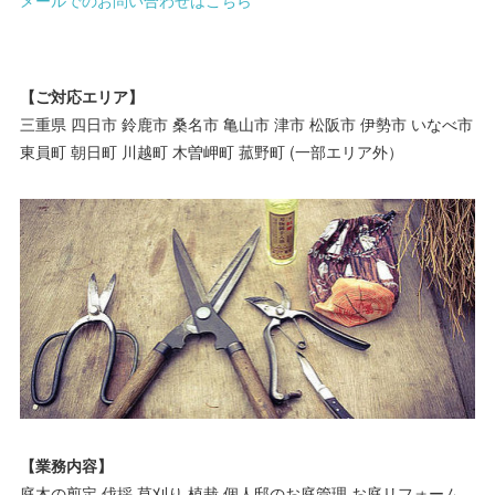
メールでのお問い合わせはこちら
【ご対応エリア】
三重県 四日市 鈴鹿市 桑名市 亀山市 津市 松阪市 伊勢市 いなべ市
東員町 朝日町 川越町 木曽岬町 菰野町 (一部エリア外）
【業務内容】
庭木の剪定,伐採,草刈り,植栽,個人邸のお庭管理,お庭リフォーム,