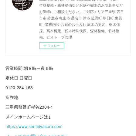
竹林整備・森林整備などお庭や樹木のお悩み事など
お気軽にご相談ください。ご対応エリア三重県 四日
市市 鈴鹿市 亀山市 桑名市 津市 菰野町 朝日町 東員
町 -業務内容-お庭のお手入れ 庭木の剪定、樹木伐
採、高木剪定、伐木特殊伐採、森林整備、竹林整
備、ビオトープ管理
フォロー
営業時間:朝８時～夜６時
定休日 日曜日
0120-284-163
所在地
三重県菰野町杉谷2304-1
メインホームページは↓
https://www.senteiyasora.com