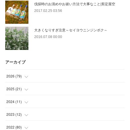
伐採時のお清めやお祓い方法で大事なこと|剪定屋空
2017.02.25 03:56
大きくなりすぎ注意～セイヨウニンジンボク～
2016.07.08 00:00
アーカイブ
2026
(
79
)
(
10
)
2025
(
21
)
(
30
)
(
2
)
2024
(
11
)
(
23
)
(
9
)
(
1
)
2023
(
12
)
(
10
)
(
7
)
(
5
)
(
5
)
2022
(
80
)