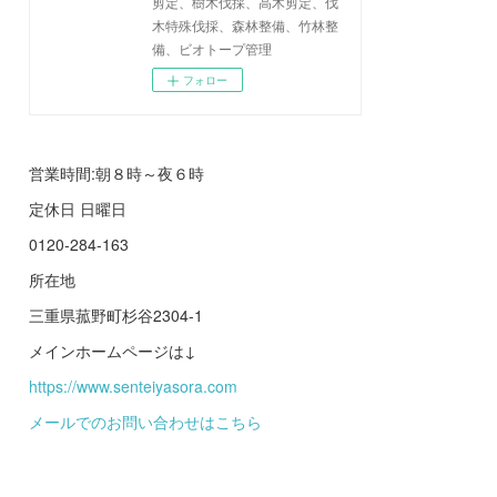
剪定、樹木伐採、高木剪定、伐
木特殊伐採、森林整備、竹林整
備、ビオトープ管理
フォロー
営業時間:朝８時～夜６時
定休日 日曜日
0120-284-163
所在地
三重県菰野町杉谷2304-1
メインホームページは↓
https://www.senteiyasora.com
メールでのお問い合わせはこちら