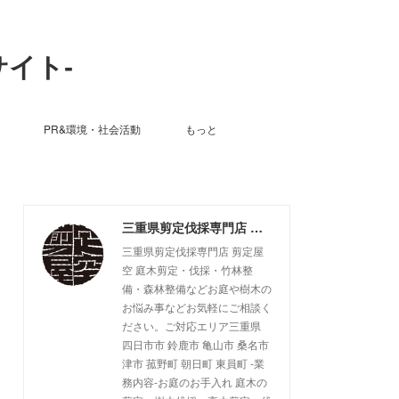
サイト-
PR&環境・社会活動
もっと
三重県剪定伐採専門店 剪定屋空 -サブサイト-
三重県剪定伐採専門店 剪定屋
空 庭木剪定・伐採・竹林整
備・森林整備などお庭や樹木の
お悩み事などお気軽にご相談く
ださい。ご対応エリア三重県
四日市市 鈴鹿市 亀山市 桑名市
津市 菰野町 朝日町 東員町 -業
務内容-お庭のお手入れ 庭木の