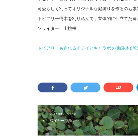
可愛らしく刈ってオリジナルな庭飾りを作るのも素
トピアリー樹木を刈り込んで，立体的に仕立てた造
ソライター 山桃桜
トピアリーも造れるイチイとキャラボク(伽羅木)|剪定
2017.09.22 01:40
ワイヤープランツ