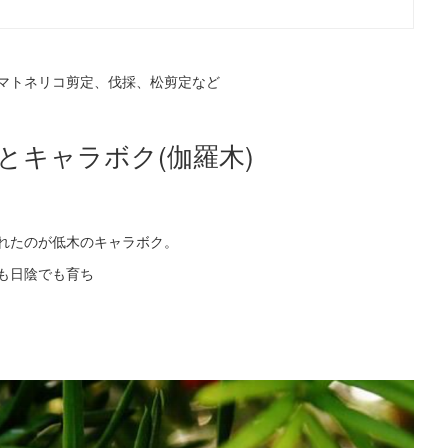
マトネリコ剪定、伐採、松剪定など
とキャラボク(伽羅木)
れたのが低木のキャラボク。
も日陰でも育ち