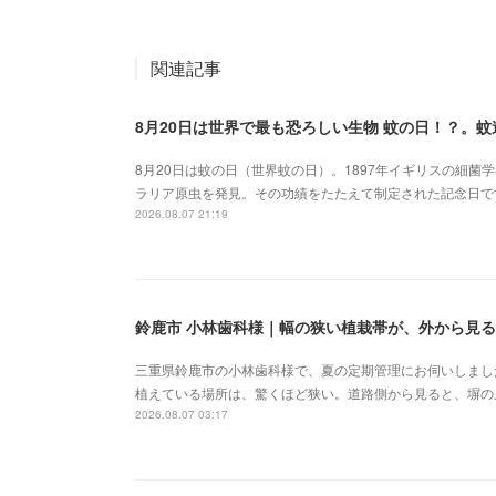
関連記事
8月20日は世界で最も恐ろしい生物 蚊の日！？。
8月20日は蚊の日（世界蚊の日）。1897年イギリスの細
ラリア原虫を発見。その功績をたたえて制定された記念日で
2026.08.07 21:19
鈴鹿市 小林歯科様｜幅の狭い植栽帯が、外から見
三重県鈴鹿市の小林歯科様で、夏の定期管理にお伺いしまし
植えている場所は、驚くほど狭い。道路側から見ると、塀の
2026.08.07 03:17