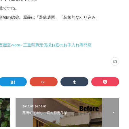
敵ですね。
形物の総称。原義は「装飾庭園」「装飾的な刈り込み」
屋空-sora- 三重県剪定伐採お庭のお手入れ専門店
2017.09.20 02:00
菰野町芝刈り、庭木剪定作業