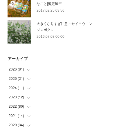
なこと|剪定屋空
2017.02.25 03:56
大きくなりすぎ注意～セイヨウニン
ジンボク～
2016.07.08 00:00
アーカイブ
2026
(
81
)
2025
(
21
(
12
)
)
(
30
)
2024
(
11
(
2
)
)
(
23
)
(
9
)
2023
(
12
(
1
)
)
(
10
)
(
7
)
(
5
)
2022
(
80
(
5
)
)
(
6
)
(
3
)
(
5
)
(
7
)
2021
(
14
(
17
)
)
(
8
)
2020
(
34
(
1
)
)