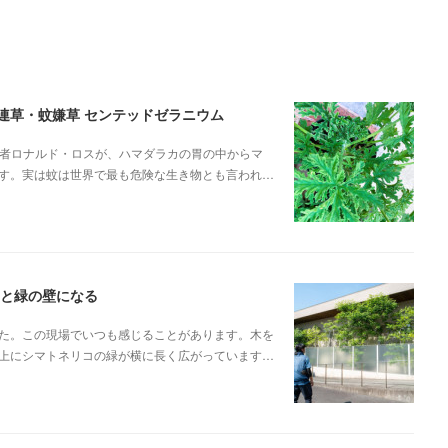
蚊連草・蚊嫌草 センテッドゼラニウム
菌学者ロナルド・ロスが、ハマダラカの胃の中からマ
す。実は蚊は世界で最も危険な生き物とも言われ…
ると緑の壁になる
た。この現場でいつも感じることがあります。木を
上にシマトネリコの緑が横に長く広がっています…