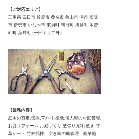
【ご対応エリア】
三重県 四日市 鈴鹿市 桑名市 亀山市 津市 松阪
市 伊勢市 いなべ市 東員町 朝日町 川越町 木曽
岬町 菰野町 (一部エリア外）
【業務内容】
庭木の剪定,伐採,草刈り,植栽,個人邸のお庭管理,
お庭リフォーム,お庭づくり,芝張り,砂利敷き,防
草シート,竹林伐採、空き家の庭管理、商業施