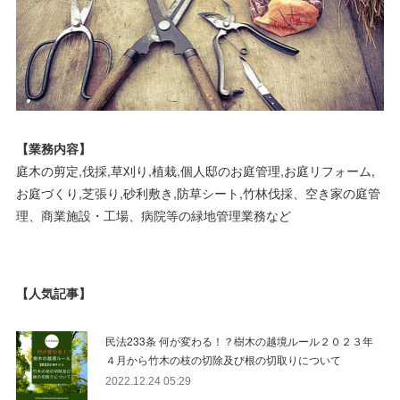
【業務内容】
庭木の剪定,伐採,草刈り,植栽,個人邸のお庭管理,お庭リフォーム,
お庭づくり,芝張り,砂利敷き,防草シート,竹林伐採、空き家の庭管
理、商業施設・工場、病院等の緑地管理業務など
【人気記事】
民法233条 何が変わる！？樹木の越境ルール２０２３年
４月から竹木の枝の切除及び根の切取りについて
2022.12.24 05:29