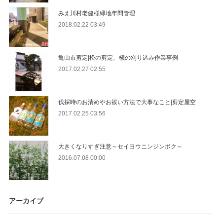
みえ川村老健様緑地年間管理
2018.02.22 03:49
亀山市剪定|松の剪定、槇の刈り込み作業事例
2017.02.27 02:55
伐採時のお清めやお祓い方法で大事なこと|剪定屋空
2017.02.25 03:56
大きくなりすぎ注意～セイヨウニンジンボク～
2016.07.08 00:00
アーカイブ