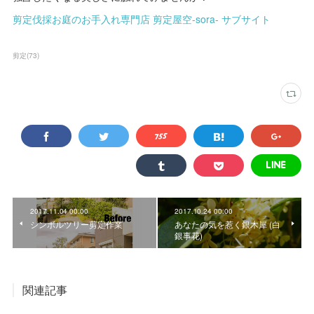
剪定伐採お庭のお手入れ専門店 剪定屋空-sora- サブサイト
剪定
(
73
)
2017.11.04 00:00
2017.10.24 00:00
シンボルツリー剪定作業
あなたの気を惹く銀木犀 (白
銀事花)
関連記事