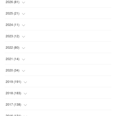
2026
(
81
)
(
12
)
2025
(
21
)
(
30
)
(
2
)
2024
(
11
)
(
23
)
(
9
)
(
1
)
2023
(
12
)
(
10
)
(
7
)
(
5
)
(
5
)
2022
(
80
)
(
6
)
(
3
)
(
5
)
(
7
)
(
17
)
2021
(
14
)
(
8
)
(
1
)
2020
(
34
)
(
7
)
(
6
)
(
1
)
2019
(
191
)
(
14
)
(
2
)
(
3
)
(
4
)
2018
(
183
)
(
11
)
(
5
)
(
4
)
(
9
)
(
11
)
2017
(
138
)
(
3
)
(
6
)
(
15
)
(
24
)
(
10
)
2016
(
131
)