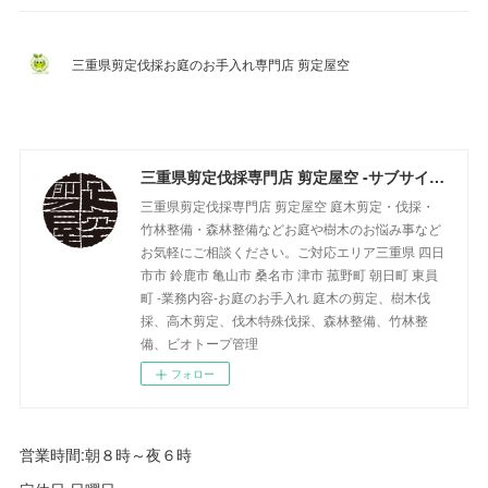
三重県剪定伐採お庭のお手入れ専門店 剪定屋空
三重県剪定伐採専門店 剪定屋空 -サブサイト-
三重県剪定伐採専門店 剪定屋空 庭木剪定・伐採・
竹林整備・森林整備などお庭や樹木のお悩み事など
お気軽にご相談ください。ご対応エリア三重県 四日
市市 鈴鹿市 亀山市 桑名市 津市 菰野町 朝日町 東員
町 -業務内容-お庭のお手入れ 庭木の剪定、樹木伐
採、高木剪定、伐木特殊伐採、森林整備、竹林整
備、ビオトープ管理
フォロー
営業時間:朝８時～夜６時