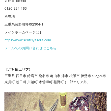
定休日 日曜日
0120-284-163
所在地
三重県菰野町杉谷2304-1
メインホームページは↓
https://www.senteiyasora.com
メールでのお問い合わせはこちら
【ご対応エリア】
三重県 四日市 鈴鹿市 桑名市 亀山市 津市 松阪市 伊勢市 いなべ市
東員町 朝日町 川越町 木曽岬町 菰野町 (一部エリア外）