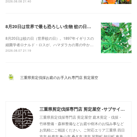
2026.08.08 21:40
8月20日は世界で最も恐ろしい生物 蚊の日！？。蚊連草・蚊嫌草 センテッドゼラニウム
8月20日は蚊の日（世界蚊の日）。1897年イギリスの
細菌学者ロナルド・ロスが、ハマダラカの胃の中か…
2026.08.07 21:19
三重県剪定伐採お庭のお手入れ専門店 剪定屋空
三重県剪定伐採専門店 剪定屋空 -サブサイト-
三重県剪定伐採専門店 剪定屋空 庭木剪定・伐採・
竹林整備・森林整備などお庭や樹木のお悩み事など
お気軽にご相談ください。ご対応エリア三重県 四日
市市 鈴鹿市 亀山市 桑名市 津市 菰野町 朝日町 東員