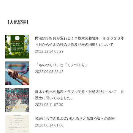
【人気記事】
民法233条 何が変わる！？樹木の越境ルール２０２３年
４月から竹木の枝の切除及び根の切取りについて
2022.12.24 05:29
「ものづくり」と「モノづくり」
2022.09.05 23:43
庭木や樹木の越境トラブル問題・対処方法について 弁
護士に聞いてみました。
2021.03.11 07:30
私達にもできるよCSR|ふるさと菰野応援への寄附
2018.06.14 01:00