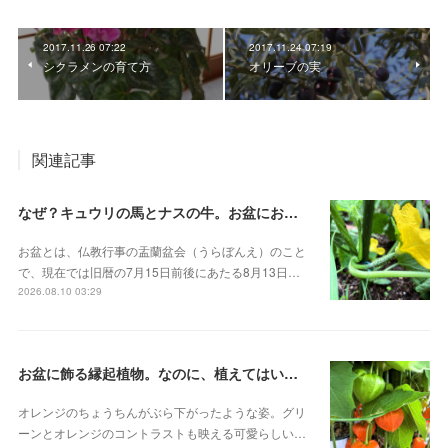
2017.11.26 07:22
2017.11.24 07:19
シクラメンの育て方
オリーブの実
関連記事
なぜ？キュウリの馬とナスの牛。お盆にお供えする野菜の謎 キュウリ 花実
お盆とは、仏教行事の盂蘭盆会（うらぼんえ）のこと
で、現在では旧暦の7月15日前後にあたる8月13日…
2026.08.10 03:29
お盆に飾る縁起植物。なのに、植えてはいけない？その理由 ホオズキ
オレンジのちょうちんがぶら下がったような姿。グリ
ーンとオレンジのコントラストも映える可愛らしい…