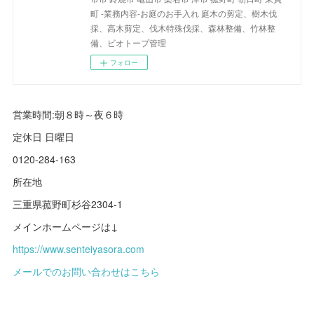
町 -業務内容-お庭のお手入れ 庭木の剪定、樹木伐
採、高木剪定、伐木特殊伐採、森林整備、竹林整
備、ビオトープ管理
フォロー
営業時間:朝８時～夜６時
定休日 日曜日
0120-284-163
所在地
三重県菰野町杉谷2304-1
メインホームページは↓
https://www.senteiyasora.com
メールでのお問い合わせはこちら