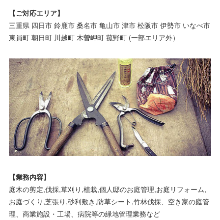
【ご対応エリア】
三重県 四日市 鈴鹿市 桑名市 亀山市 津市 松阪市 伊勢市 いなべ市
東員町 朝日町 川越町 木曽岬町 菰野町 (一部エリア外）
【業務内容】
庭木の剪定,伐採,草刈り,植栽,個人邸のお庭管理,お庭リフォーム,
お庭づくり,芝張り,砂利敷き,防草シート,竹林伐採、空き家の庭管
理、商業施設・工場、病院等の緑地管理業務など