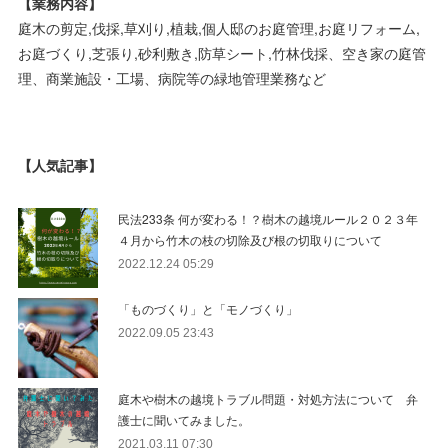
【業務内容】
庭木の剪定,伐採,草刈り,植栽,個人邸のお庭管理,お庭リフォーム,
お庭づくり,芝張り,砂利敷き,防草シート,竹林伐採、空き家の庭管
理、商業施設・工場、病院等の緑地管理業務など
【人気記事】
民法233条 何が変わる！？樹木の越境ルール２０２３年
４月から竹木の枝の切除及び根の切取りについて
2022.12.24 05:29
「ものづくり」と「モノづくり」
2022.09.05 23:43
庭木や樹木の越境トラブル問題・対処方法について 弁
護士に聞いてみました。
2021.03.11 07:30