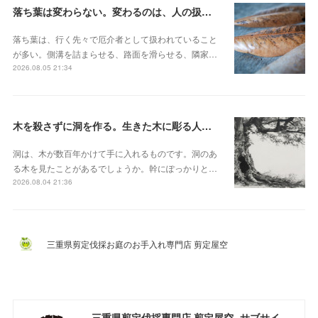
落ち葉は変わらない。変わるのは、人の扱いのほう
落ち葉は、行く先々で厄介者として扱われていること
が多い。側溝を詰まらせる、路面を滑らせる、隣家…
2026.08.05 21:34
木を殺さずに洞を作る。生きた木に彫る人工樹洞とベテラナイゼーション
洞は、木が数百年かけて手に入れるものです。洞のあ
る木を見たことがあるでしょうか。幹にぽっかりと…
2026.08.04 21:36
三重県剪定伐採お庭のお手入れ専門店 剪定屋空
三重県剪定伐採専門店 剪定屋空 -サブサイト-