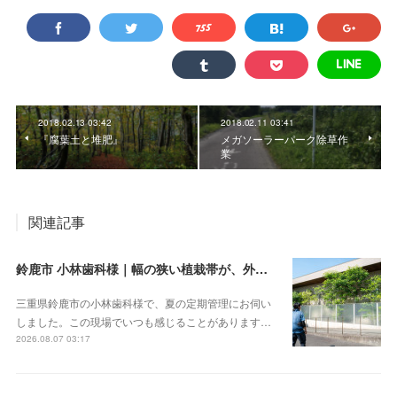
2018.02.13 03:42
2018.02.11 03:41
『腐葉土と堆肥』
メガソーラーパーク除草作
業
関連記事
鈴鹿市 小林歯科様｜幅の狭い植栽帯が、外から見ると緑の壁になる
三重県鈴鹿市の小林歯科様で、夏の定期管理にお伺い
しました。この現場でいつも感じることがあります…
2026.08.07 03:17