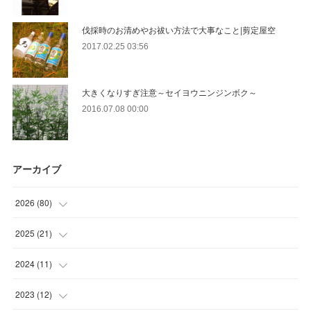
伐採時のお清めやお祓い方法で大事なこと|剪定屋空
2017.02.25 03:56
大きくなりすぎ注意～セイヨウニンジンボク～
2016.07.08 00:00
アーカイブ
2026
(
80
)
(
11
)
2025
(
21
)
(
30
)
(
2
)
2024
(
11
)
(
23
)
(
9
)
(
1
)
2023
(
12
)