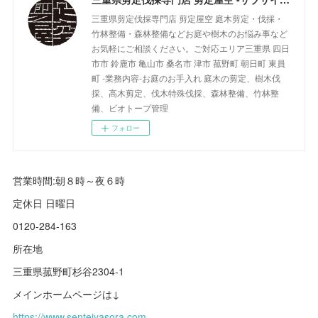
三重県剪定伐採専門店 剪定屋空 庭木剪定・伐採・
竹林整備・森林整備などお庭や樹木のお悩み事など
お気軽にご相談ください。ご対応エリア三重県 四日
市市 鈴鹿市 亀山市 桑名市 津市 菰野町 朝日町 東員
町 -業務内容-お庭のお手入れ 庭木の剪定、樹木伐
採、高木剪定、伐木特殊伐採、森林整備、竹林整
備、ビオトープ管理
フォロー
営業時間:朝８時～夜６時
定休日 日曜日
0120-284-163
所在地
三重県菰野町杉谷2304-1
メインホームページは↓
https://www.senteiyasora.com