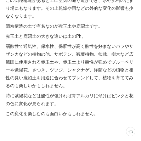
この団粒構造があると土に空気の通り道ができ、水や肥料のたま
り場にもなります。その上乾燥や雨などの外的な変化の影響も少
なくなります。
団粒構造の土で有名なのが赤玉土や鹿沼土です。
赤玉土と鹿沼土の大きな違いは土のPh。
弱酸性で通気性、保水性、保肥性が高く酸性を好まないバラやサ
ザンカなどの植物の他、サボテン、観葉植物、盆栽、樹木など広
範囲に使用される赤玉土や、赤玉土より酸性が強めでブルーベリ
ーや紫陽花、さつき、ツツジ、シャクナゲ、洋蘭などの植物と相
性の良い鹿沼土を用途に合わせてブレンドして、植物を育ててみ
るのも楽しいかもしれません。
特に紫陽花などは酸性が強ければ青アルカリに傾けばピンクと花
の色に変化が見られます。
この変化を楽しむのも面白いかもしれません。