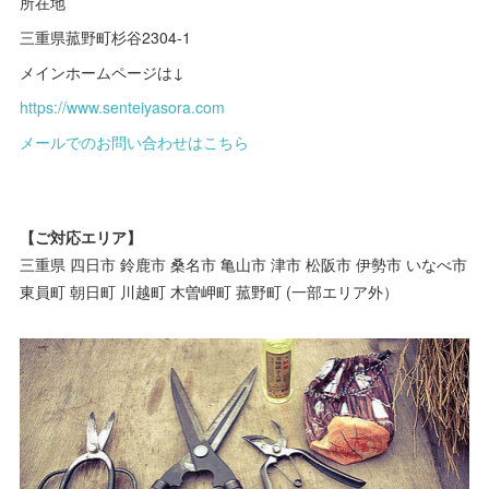
所在地
三重県菰野町杉谷2304-1
メインホームページは↓
https://www.senteiyasora.com
メールでのお問い合わせはこちら
【ご対応エリア】
三重県 四日市 鈴鹿市 桑名市 亀山市 津市 松阪市 伊勢市 いなべ市
東員町 朝日町 川越町 木曽岬町 菰野町 (一部エリア外）