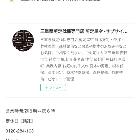
三重県剪定伐採専門店 剪定屋空 -サブサイト-
三重県剪定伐採専門店 剪定屋空 庭木剪定・伐採・
竹林整備・森林整備などお庭や樹木のお悩み事など
お気軽にご相談ください。ご対応エリア三重県 四日
市市 鈴鹿市 亀山市 桑名市 津市 菰野町 朝日町 東員
町 -業務内容-お庭のお手入れ 庭木の剪定、樹木伐
採、高木剪定、伐木特殊伐採、森林整備、竹林整
備、ビオトープ管理
フォロー
営業時間:朝８時～夜６時
定休日 日曜日
0120-284-163