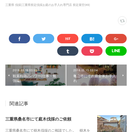
三重県 伐採|三重県剪定伐採お庭のお手入れ専門店 剪定屋空
(
49
)
2018.03.18 03:05
2018.03.15 03:04
観葉植物のパワー(仕事・勉
亀山市にてお庭全体お手入
強編)
れ
関連記事
三重県桑名市にて庭木伐採のご依頼
三重県桑名市にて樹木伐採のご相談でした。 樹木を