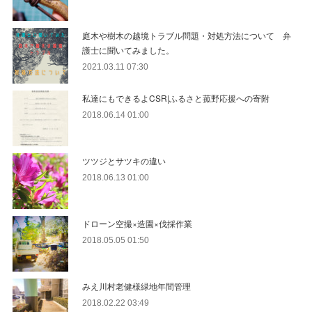
庭木や樹木の越境トラブル問題・対処方法について 弁
護士に聞いてみました。
2021.03.11 07:30
私達にもできるよCSR|ふるさと菰野応援への寄附
2018.06.14 01:00
ツツジとサツキの違い
2018.06.13 01:00
ドローン空撮×造園×伐採作業
2018.05.05 01:50
みえ川村老健様緑地年間管理
2018.02.22 03:49