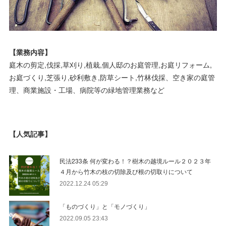
【業務内容】
庭木の剪定,伐採,草刈り,植栽,個人邸のお庭管理,お庭リフォーム,
お庭づくり,芝張り,砂利敷き,防草シート,竹林伐採、空き家の庭管
理、商業施設・工場、病院等の緑地管理業務など
【人気記事】
民法233条 何が変わる！？樹木の越境ルール２０２３年
４月から竹木の枝の切除及び根の切取りについて
2022.12.24 05:29
「ものづくり」と「モノづくり」
2022.09.05 23:43