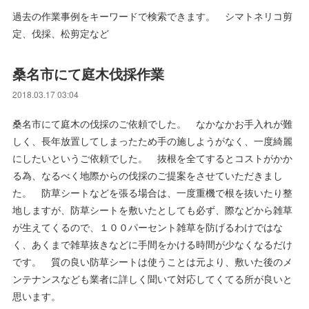
過去の作業事例をキーワードで検索できます。 シマトネリコ剪
定、伐採、松剪定など
桑名市にて庭木伐採作業
2018.03.17 03:04
桑名市にて庭木の伐採のご依頼でした。 なかなかお手入れが難
しく、長年放置してしまったため手の施しようがなく、一度綺麗
にしたいというご依頼でした。 抜根を全てするとコストがかか
る為、なるべく地際からの伐採のご提案をさせていただきまし
た。 防草シートなどを張る場合は、一度重機で根を抜いたり整
地しますが、防草シートを敷いたとしても必ず、際などから雑草
が生えてくるので、１００パーセント雑草を防げるわけではな
く、あくまで雑草抜きなどに手間をかける時間が少なくなるだけ
です。 質の良い防草シートは使うことは元より、敷いた後のメ
ンテナンスなども業者に詳しく聞いて対応してくてる所が良いと
思います。