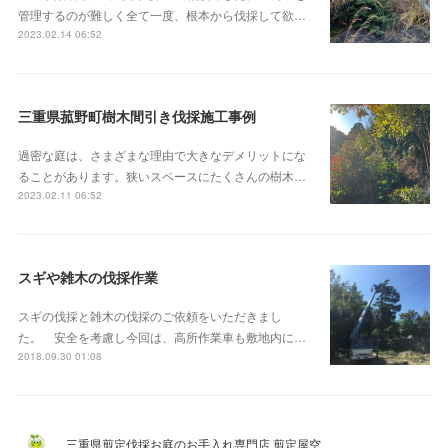
管理するのが難しく全て一度、根本から伐採して欲…
2023.02.14 06:52
三重県菰野町樹木間引き伐採施工事例
過密な庭は、さまざまな理由で大きなデメリットにな
ることがあります。狭いスペースにたくさんの樹木…
2023.02.11 06:52
スギや雑木の伐採作業
スギの伐採と雑木の伐採のご依頼をいただきまし
た。 安全を考慮し今回は、高所作業車も敷地内に…
2018.09.30 01:08
三重県剪定伐採お庭のお手入れ専門店 剪定屋空