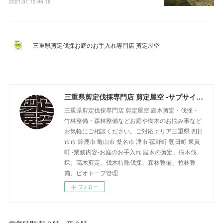
2021.01.13 06:16
三重県剪定伐採お庭のお手入れ専門店 剪定屋空
三重県剪定伐採専門店 剪定屋空 -サブサイト-
三重県剪定伐採専門店 剪定屋空 庭木剪定・伐採・
竹林整備・森林整備などお庭や樹木のお悩み事など
お気軽にご相談ください。ご対応エリア三重県 四日
市市 鈴鹿市 亀山市 桑名市 津市 菰野町 朝日町 東員
町 -業務内容-お庭のお手入れ 庭木の剪定、樹木伐
採、高木剪定、伐木特殊伐採、森林整備、竹林整
備、ビオトープ管理
フォロー