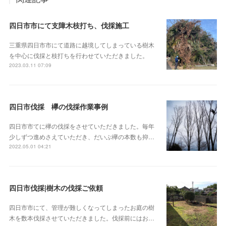
四日市市にて支障木枝打ち、伐採施工
三重県四日市市にて道路に越境してしまっている樹木
を中心に伐採と枝打ちを行わせていただきました。
2023.03.11 07:09
四日市伐採 欅の伐採作業事例
四日市市てに欅の伐採をさせていただきました。毎年
少しずつ進めさえていただき、だいぶ欅の本数も抑…
2022.05.01 04:21
四日市伐採|樹木の伐採ご依頼
四日市市にて、管理が難しくなってしまったお庭の樹
木を数本伐採させていただきました。伐採前にはお…