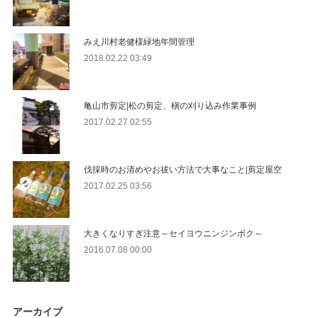
みえ川村老健様緑地年間管理
2018.02.22 03:49
亀山市剪定|松の剪定、槇の刈り込み作業事例
2017.02.27 02:55
伐採時のお清めやお祓い方法で大事なこと|剪定屋空
2017.02.25 03:56
大きくなりすぎ注意～セイヨウニンジンボク～
2016.07.08 00:00
アーカイブ