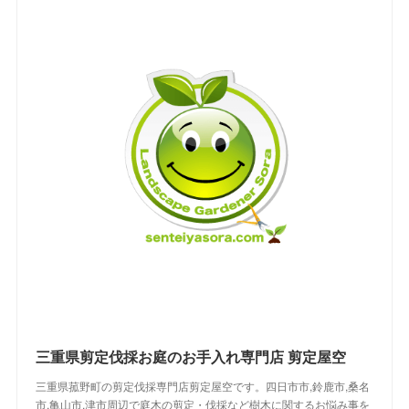
三重県剪定伐採お庭のお手入れ専門店 剪定屋空
三重県菰野町の剪定伐採専門店剪定屋空です。四日市市,鈴鹿市,桑名
市,亀山市,津市周辺で庭木の剪定・伐採など樹木に関するお悩み事を