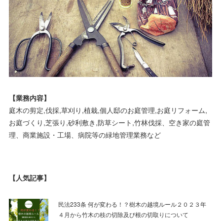
【業務内容】
庭木の剪定,伐採,草刈り,植栽,個人邸のお庭管理,お庭リフォーム,
お庭づくり,芝張り,砂利敷き,防草シート,竹林伐採、空き家の庭管
理、商業施設・工場、病院等の緑地管理業務など
【人気記事】
民法233条 何が変わる！？樹木の越境ルール２０２３年
４月から竹木の枝の切除及び根の切取りについて