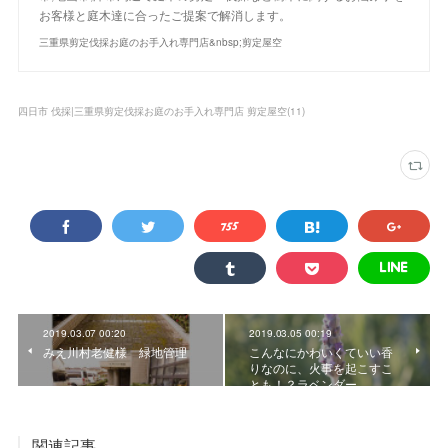
お客様と庭木達に合ったご提案で解消します。
三重県剪定伐採お庭のお手入れ専門店&nbsp;剪定屋空
四日市 伐採|三重県剪定伐採お庭のお手入れ専門店 剪定屋空
(
11
)
2019.03.07 00:20
2019.03.05 00:19
みえ川村老健様 緑地管理
こんなにかわいくていい香
りなのに、火事を起こすこ
とも！？ラベンダー
関連記事