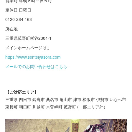
営業時間:朝８時～夜６時
定休日 日曜日
0120-284-163
所在地
三重県菰野町杉谷2304-1
メインホームページは↓
https://www.senteiyasora.com
メールでのお問い合わせはこちら
【ご対応エリア】
三重県 四日市 鈴鹿市 桑名市 亀山市 津市 松阪市 伊勢市 いなべ市
東員町 朝日町 川越町 木曽岬町 菰野町 (一部エリア外）