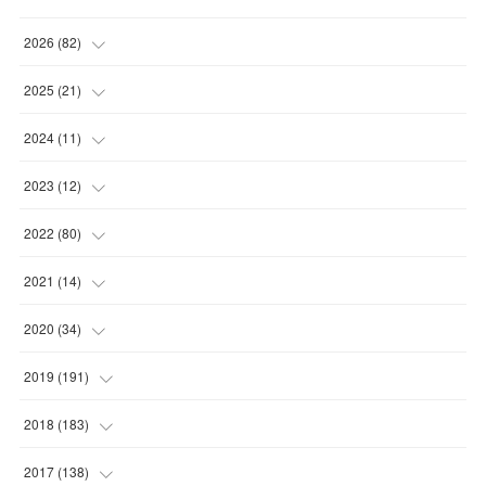
2026
(
82
)
(
13
)
2025
(
21
)
(
30
)
(
2
)
2024
(
11
)
(
23
)
(
9
)
(
1
)
2023
(
12
)
(
10
)
(
7
)
(
5
)
(
5
)
2022
(
80
)
(
6
)
(
3
)
(
5
)
(
7
)
(
17
)
2021
(
14
)
(
8
)
(
1
)
2020
(
34
)
(
7
)
(
6
)
(
1
)
2019
(
191
)
(
14
)
(
2
)
(
3
)
(
4
)
2018
(
183
)
(
11
)
(
5
)
(
4
)
(
9
)
(
11
)
2017
(
138
)