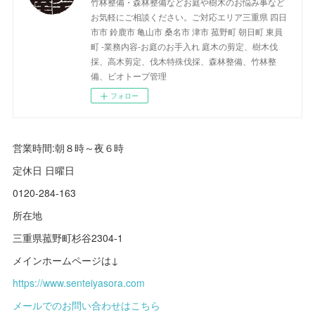
竹林整備・森林整備などお庭や樹木のお悩み事など
お気軽にご相談ください。ご対応エリア三重県 四日
市市 鈴鹿市 亀山市 桑名市 津市 菰野町 朝日町 東員
町 -業務内容-お庭のお手入れ 庭木の剪定、樹木伐
採、高木剪定、伐木特殊伐採、森林整備、竹林整
備、ビオトープ管理
フォロー
営業時間:朝８時～夜６時
定休日 日曜日
0120-284-163
所在地
三重県菰野町杉谷2304-1
メインホームページは↓
https://www.senteiyasora.com
メールでのお問い合わせはこちら