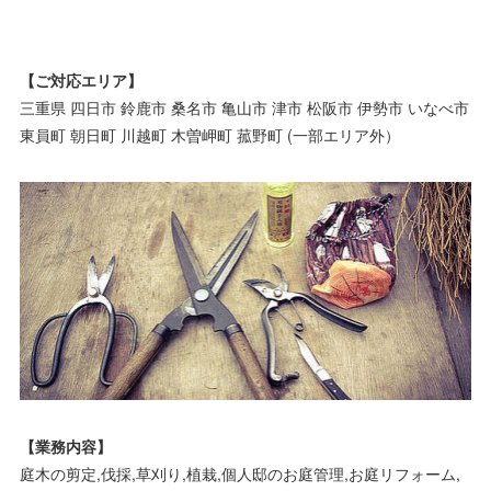
【ご対応エリア】
三重県 四日市 鈴鹿市 桑名市 亀山市 津市 松阪市 伊勢市 いなべ市
東員町 朝日町 川越町 木曽岬町 菰野町 (一部エリア外）
【業務内容】
庭木の剪定,伐採,草刈り,植栽,個人邸のお庭管理,お庭リフォーム,