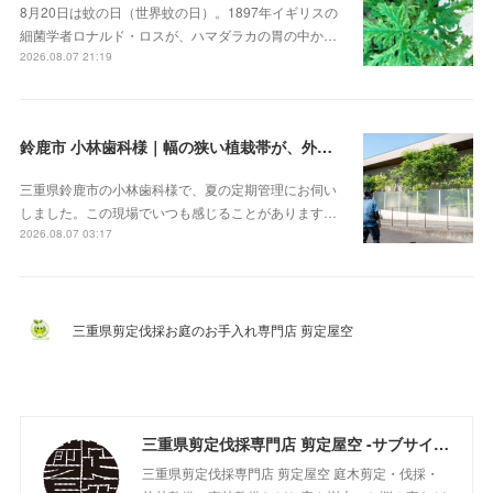
8月20日は蚊の日（世界蚊の日）。1897年イギリスの
細菌学者ロナルド・ロスが、ハマダラカの胃の中か…
2026.08.07 21:19
鈴鹿市 小林歯科様｜幅の狭い植栽帯が、外から見ると緑の壁になる
三重県鈴鹿市の小林歯科様で、夏の定期管理にお伺い
しました。この現場でいつも感じることがあります…
2026.08.07 03:17
三重県剪定伐採お庭のお手入れ専門店 剪定屋空
三重県剪定伐採専門店 剪定屋空 -サブサイト-
三重県剪定伐採専門店 剪定屋空 庭木剪定・伐採・