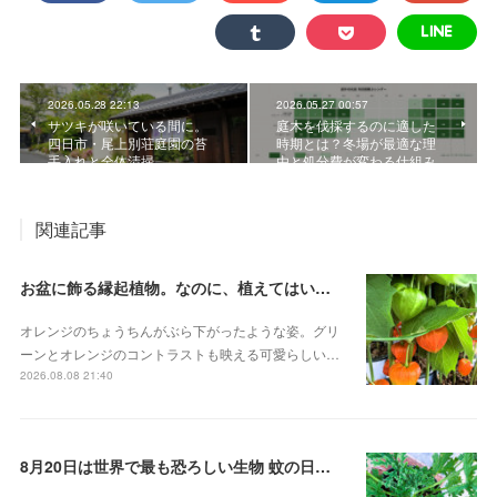
2026.05.28 22:13
2026.05.27 00:57
サツキが咲いている間に。
庭木を伐採するのに適した
四日市・尾上別荘庭園の苔
時期とは？冬場が最適な理
手入れと全体清掃
由と処分費が変わる仕組み
関連記事
お盆に飾る縁起植物。なのに、植えてはいけない？その理由 ホオズキ
オレンジのちょうちんがぶら下がったような姿。グリ
ーンとオレンジのコントラストも映える可愛らしい…
2026.08.08 21:40
8月20日は世界で最も恐ろしい生物 蚊の日！？。蚊連草・蚊嫌草 センテッドゼラニウム