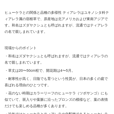
ヒューケラとの関係と品種の多様性 ティアレラはユキノシタ科テ
ィアレラ属の宿根草で、原産地は北アメリカおよび東南アジアで
す。和名はズダヤクシュとも呼ばれますが、流通ではティアレラ
の名で親しまれています。
現場からのポイント
・和名はズダヤクシュとも呼ばれますが、流通ではティアレラの
名で親しまれています。
・草丈は20〜50cm程で、開花期は4〜5月。
・耐寒性が高く、日陰でも育つという性質が、日本の多くの庭で
喜ばれる理由のひとつです。
・花のない時期はカラーリーフのヒューケラ（ツボサンゴ）にも
似ていて、斑入りや葉脈に沿ったブロンズの模様など、葉の表情
だけでも楽しめる品種が多くあります。
・近年ではヒューケラとティアレラの交配種であるヒューケレラ