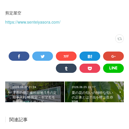
剪定屋空
https://www.senteiyasora.com/
2026.06.07 21:24
2026.06.05 21:17
津市の矯正歯科緑地 5月の定
栗の花の匂いの独特な匂い
期手入れ-軽剪定・ヤマモモ
の正体とは？虫を呼ぶ生存
新芽折・マルチング
戦略
関連記事