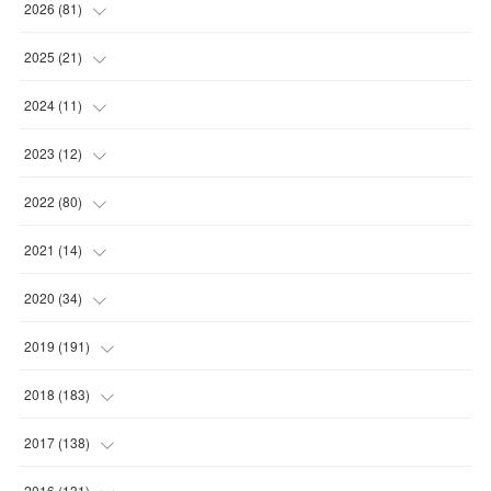
2026
(
81
)
(
12
)
2025
(
21
)
(
30
)
(
2
)
2024
(
11
)
(
23
)
(
9
)
(
1
)
2023
(
12
)
(
10
)
(
7
)
(
5
)
(
5
)
2022
(
80
)
(
6
)
(
3
)
(
5
)
(
7
)
(
17
)
2021
(
14
)
(
8
)
(
1
)
2020
(
34
)
(
7
)
(
6
)
(
1
)
2019
(
191
)
(
14
)
(
2
)
(
3
)
(
4
)
2018
(
183
)
(
11
)
(
5
)
(
4
)
(
9
)
(
11
)
2017
(
138
)
(
3
)
(
6
)
(
15
)
(
24
)
(
10
)
2016
(
131
)