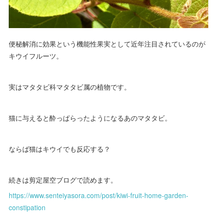
便秘解消に効果という機能性果実として近年注目されているのが
キウイフルーツ。
実はマタタビ科マタタビ属の植物です。
猫に与えると酔っぱらったようになるあのマタタビ。
ならば猫はキウイでも反応する？
続きは剪定屋空ブログで読めます。
https://www.senteiyasora.com/post/kiwi-fruit-home-garden-
constipation