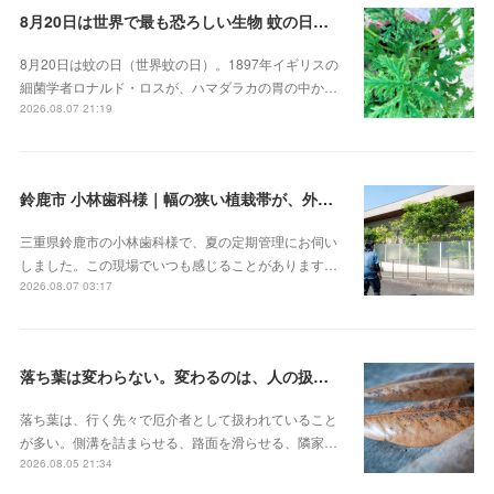
8月20日は世界で最も恐ろしい生物 蚊の日！？。蚊連草・蚊嫌草 センテッドゼラニウム
8月20日は蚊の日（世界蚊の日）。1897年イギリスの
細菌学者ロナルド・ロスが、ハマダラカの胃の中か…
2026.08.07 21:19
鈴鹿市 小林歯科様｜幅の狭い植栽帯が、外から見ると緑の壁になる
三重県鈴鹿市の小林歯科様で、夏の定期管理にお伺い
しました。この現場でいつも感じることがあります…
2026.08.07 03:17
落ち葉は変わらない。変わるのは、人の扱いのほう
落ち葉は、行く先々で厄介者として扱われていること
が多い。側溝を詰まらせる、路面を滑らせる、隣家…
2026.08.05 21:34