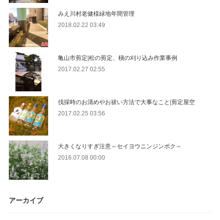
みえ川村老健様緑地年間管理
2018.02.22 03:49
亀山市剪定|松の剪定、槇の刈り込み作業事例
2017.02.27 02:55
伐採時のお清めやお祓い方法で大事なこと|剪定屋空
2017.02.25 03:56
大きくなりすぎ注意～セイヨウニンジンボク～
2016.07.08 00:00
アーカイブ