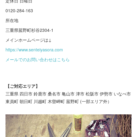
定休日 日曜日
0120-284-163
所在地
三重県菰野町杉谷2304-1
メインホームページは↓
https://www.senteiyasora.com
メールでのお問い合わせはこちら
【ご対応エリア】
三重県 四日市 鈴鹿市 桑名市 亀山市 津市 松阪市 伊勢市 いなべ市
東員町 朝日町 川越町 木曽岬町 菰野町 (一部エリア外）