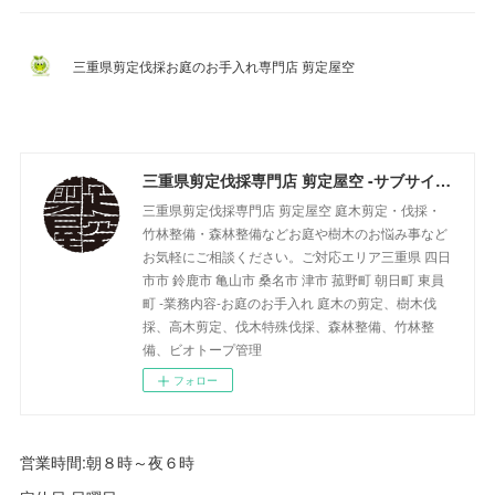
三重県剪定伐採お庭のお手入れ専門店 剪定屋空
三重県剪定伐採専門店 剪定屋空 -サブサイト-
三重県剪定伐採専門店 剪定屋空 庭木剪定・伐採・
竹林整備・森林整備などお庭や樹木のお悩み事など
お気軽にご相談ください。ご対応エリア三重県 四日
市市 鈴鹿市 亀山市 桑名市 津市 菰野町 朝日町 東員
町 -業務内容-お庭のお手入れ 庭木の剪定、樹木伐
採、高木剪定、伐木特殊伐採、森林整備、竹林整
備、ビオトープ管理
フォロー
営業時間:朝８時～夜６時