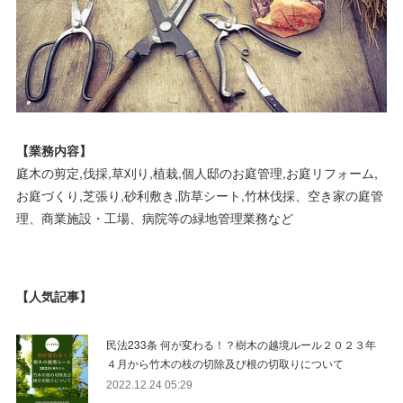
【業務内容】
庭木の剪定,伐採,草刈り,植栽,個人邸のお庭管理,お庭リフォーム,
お庭づくり,芝張り,砂利敷き,防草シート,竹林伐採、空き家の庭管
理、商業施設・工場、病院等の緑地管理業務など
【人気記事】
民法233条 何が変わる！？樹木の越境ルール２０２３年
４月から竹木の枝の切除及び根の切取りについて
2022.12.24 05:29