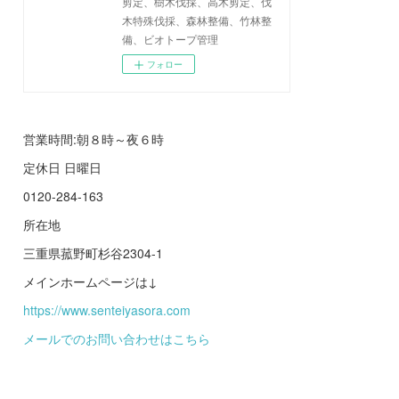
剪定、樹木伐採、高木剪定、伐
木特殊伐採、森林整備、竹林整
備、ビオトープ管理
フォロー
営業時間:朝８時～夜６時
定休日 日曜日
0120-284-163
所在地
三重県菰野町杉谷2304-1
メインホームページは↓
https://www.senteiyasora.com
メールでのお問い合わせはこちら