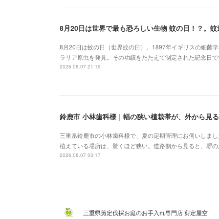
8月20日は世界で最も恐ろしい生物 蚊の日！？。
8月20日は蚊の日（世界蚊の日）。1897年イギリスの細
ラリア原虫を発見。その功績をたたえて制定された記念日で
2026.08.07 21:19
鈴鹿市 小林歯科様｜幅の狭い植栽帯が、外から見
三重県鈴鹿市の小林歯科様で、夏の定期管理にお伺いしまし
植えている場所は、驚くほど狭い。道路側から見ると、塀の
2026.08.07 03:17
三重県剪定伐採お庭のお手入れ専門店 剪定屋空