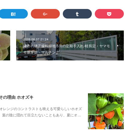
2026.06.07 21:24
ア
津市の矯正歯科緑地 5月の定期手入れ-軽剪定・ヤマモ
モ新芽折・マルチング
その理由 ホオズキ
オレンジのコントラストも映える可愛らしいホオズ
が、葉の陰に隠れて目立たないこともあり、夏にオ…