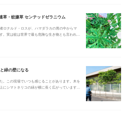
蚊連草・蚊嫌草 センテッドゼラニウム
菌学者ロナルド・ロスが、ハマダラカの胃の中からマ
す。実は蚊は世界で最も危険な生き物とも言われ…
ると緑の壁になる
た。この現場でいつも感じることがあります。木を
上にシマトネリコの緑が横に長く広がっています…