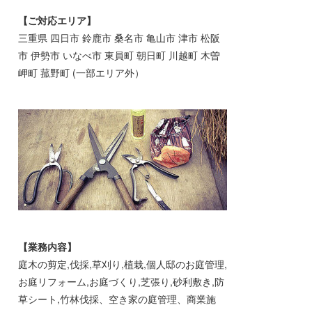
【ご対応エリア】
三重県 四日市 鈴鹿市 桑名市 亀山市 津市 松阪
市 伊勢市 いなべ市 東員町 朝日町 川越町 木曽
岬町 菰野町 (一部エリア外）
【業務内容】
庭木の剪定,伐採,草刈り,植栽,個人邸のお庭管理,
お庭リフォーム,お庭づくり,芝張り,砂利敷き,防
草シート,竹林伐採、空き家の庭管理、商業施