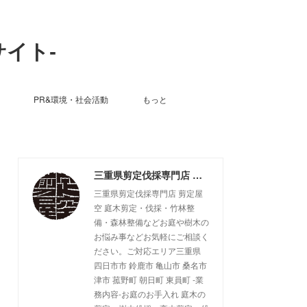
サイト-
PR&環境・社会活動
もっと
三重県剪定伐採専門店 剪定屋空 -サブサイト-
三重県剪定伐採専門店 剪定屋
空 庭木剪定・伐採・竹林整
備・森林整備などお庭や樹木の
お悩み事などお気軽にご相談く
ださい。ご対応エリア三重県
四日市市 鈴鹿市 亀山市 桑名市
津市 菰野町 朝日町 東員町 -業
務内容-お庭のお手入れ 庭木の