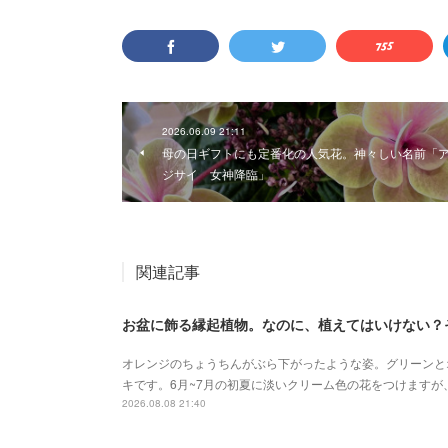
2026.06.09 21:11
母の日ギフトにも定番化の人気花。神々しい名前「
ジサイ 女神降臨」
関連記事
お盆に飾る縁起植物。なのに、植えてはいけない？
オレンジのちょうちんがぶら下がったような姿。グリーンと
キです。6月~7月の初夏に淡いクリーム色の花をつけます
2026.08.08 21:40