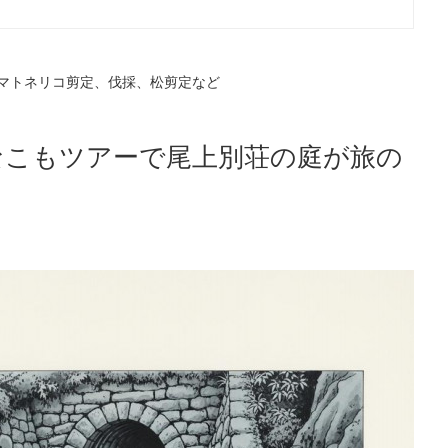
マトネリコ剪定、伐採、松剪定など
なこもツアーで尾上別荘の庭が旅の