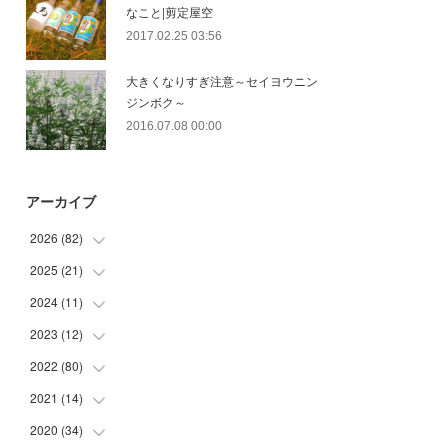
なこと|剪定屋空
2017.02.25 03:56
大きくなりすぎ注意～セイヨウニン
ジンボク～
2016.07.08 00:00
アーカイブ
2026
(
82
)
2025
(
21
(
13
)
)
(
30
)
2024
(
11
(
2
)
)
(
23
)
(
9
)
2023
(
12
(
1
)
)
(
10
)
(
7
)
(
5
)
2022
(
80
(
5
)
)
(
6
)
(
3
)
(
5
)
(
7
)
2021
(
14
(
17
)
)
(
8
)
2020
(
34
(
1
)
)