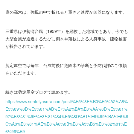
庭の高木は、強風の中で折れると重さと速度が凶器になります。
三重県は伊勢湾台風（1959年）を経験した地域でもあり、今でも
大型台風が通過するたびに倒木や落枝による人身事故・建物被害
が報告されています。
剪定屋空では毎年、台風前後に危険木の診断と予防伐採のご依頼
をいただきます。
続きは剪定屋空ブログで読めます。
https://www.senteiyasora.com/post/%E5%8F%B0%E9%A2%A8%
E5%89%8D%E3%81%AB%E7%A2%BA%E8%AA%8D%E3%81%
97%E3%81%9F%E3%81%84%E5%8D%B1%E9%99%BA%E6%9
C%A8%E3%81%AE%E8%A6%8B%E6%A5%B5%E3%82%81%E
6%96%B9-