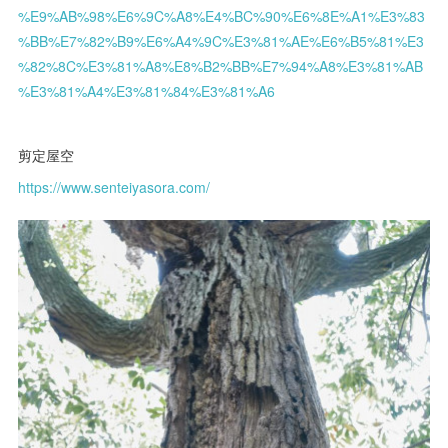
%E9%AB%98%E6%9C%A8%E4%BC%90%E6%8E%A1%E3%83
%BB%E7%82%B9%E6%A4%9C%E3%81%AE%E6%B5%81%E3
%82%8C%E3%81%A8%E8%B2%BB%E7%94%A8%E3%81%AB
%E3%81%A4%E3%81%84%E3%81%A6
剪定屋空
https://www.senteiyasora.com/