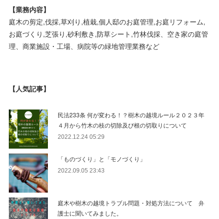
【業務内容】
庭木の剪定,伐採,草刈り,植栽,個人邸のお庭管理,お庭リフォーム,
お庭づくり,芝張り,砂利敷き,防草シート,竹林伐採、空き家の庭管
理、商業施設・工場、病院等の緑地管理業務など
【人気記事】
民法233条 何が変わる！？樹木の越境ルール２０２３年
４月から竹木の枝の切除及び根の切取りについて
2022.12.24 05:29
「ものづくり」と「モノづくり」
2022.09.05 23:43
庭木や樹木の越境トラブル問題・対処方法について 弁
護士に聞いてみました。