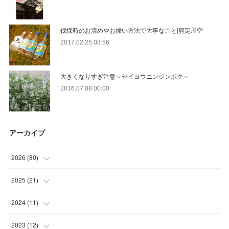
伐採時のお清めやお祓い方法で大事なこと|剪定屋空
2017.02.25 03:56
大きくなりすぎ注意～セイヨウニンジンボク～
2016.07.08 00:00
アーカイブ
2026
(
80
)
(
11
)
2025
(
21
)
(
30
)
(
2
)
2024
(
11
)
(
23
)
(
9
)
(
1
)
2023
(
12
)