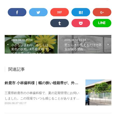
2026.06.13 21:18
2026.06.12 03:34
小さなひまわり。もしくは
窓から木が見えるだけで不
黄色の妖精。4月植え時 サン
安が減る理由
ビタリア グレートイエ…
関連記事
鈴鹿市 小林歯科様｜幅の狭い植栽帯が、外から見ると緑の壁になる
三重県鈴鹿市の小林歯科様で、夏の定期管理にお伺い
しました。この現場でいつも感じることがあります…
2026.08.07 03:17