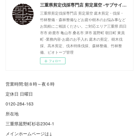
三重県剪定伐採専門店 剪定屋空 -サブサイト-
三重県剪定伐採専門店 剪定屋空 庭木剪定・伐採・
竹林整備・森林整備などお庭や樹木のお悩み事など
お気軽にご相談ください。ご対応エリア三重県 四日
市市 鈴鹿市 亀山市 桑名市 津市 菰野町 朝日町 東員
町 -業務内容-お庭のお手入れ 庭木の剪定、樹木伐
採、高木剪定、伐木特殊伐採、森林整備、竹林整
備、ビオトープ管理
フォロー
営業時間:朝８時～夜６時
定休日 日曜日
0120-284-163
所在地
三重県菰野町杉谷2304-1
メインホームページは↓