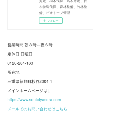
剪定、樹木伐採、高木剪定、伐
木特殊伐採、森林整備、竹林整
備、ビオトープ管理
フォロー
営業時間:朝８時～夜６時
定休日 日曜日
0120-284-163
所在地
三重県菰野町杉谷2304-1
メインホームページは↓
https://www.senteiyasora.com
メールでのお問い合わせはこちら