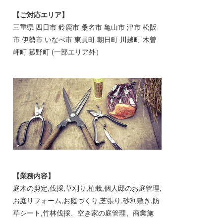
【ご対応エリア】
三重県 四日市 鈴鹿市 桑名市 亀山市 津市 松阪
市 伊勢市 いなべ市 東員町 朝日町 川越町 木曽
岬町 菰野町 (一部エリア外）
【業務内容】
庭木の剪定,伐採,草刈り,植栽,個人邸のお庭管理,
お庭リフォーム,お庭づくり,芝張り,砂利敷き,防
草シート,竹林伐採、空き家の庭管理、商業施