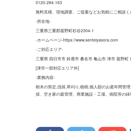
0120-284-163
無料見積、現地調査、ご提案などお気軽にご相談く
-所在地-
三重県三重郡菰野町杉谷2304-1
-ホームページ-https://www.senteiyasora.com
-ご対応エリア-
三重県 四日市市 鈴鹿市 桑名市 亀山市 津市 菰野
[津市一部対応エリア外]
-業務内容-
樹木の剪定,伐採,草刈り,植樹,個人邸のお庭年間管理
採、空き家の庭管理、商業施設・工場、病院等の緑