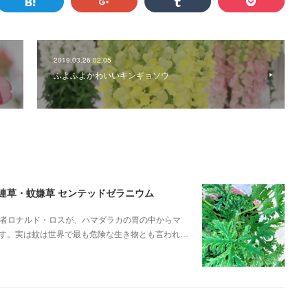
2019.03.26 02:05
ふよふよかわいいキンギョソウ
蚊連草・蚊嫌草 センテッドゼラニウム
菌学者ロナルド・ロスが、ハマダラカの胃の中からマ
す。実は蚊は世界で最も危険な生き物とも言われ…