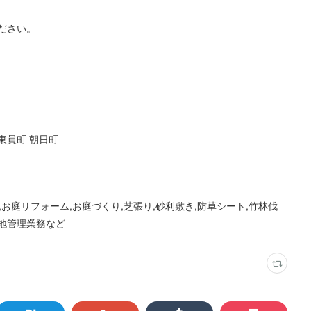
ださい。
町 東員町 朝日町
,お庭リフォーム,お庭づくり,芝張り,砂利敷き,防草シート,竹林伐
地管理業務など