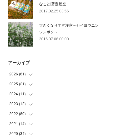
なこと|剪定屋空
2017.02.25 03:56
大きくなりすぎ注意～セイヨウニン
ジンボク～
2016.07.08 00:00
アーカイブ
2026
(
81
)
2025
(
21
(
12
)
)
(
30
)
2024
(
11
(
2
)
)
(
23
)
(
9
)
2023
(
12
(
1
)
)
(
10
)
(
7
)
(
5
)
2022
(
80
(
5
)
)
(
6
)
(
3
)
(
5
)
(
7
)
2021
(
14
(
17
)
)
(
8
)
2020
(
34
(
1
)
)