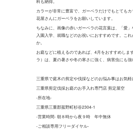
科も納得。
カラーが非常に豊富で、ガーベラだけでもとてもカ
花屋さんにガーベラをお願いしています。
ちなみに、画像の赤いガーベラの花言葉は、「愛」
入園入学、就職などのお祝いにおすすめです。これ
か。
お庭などに植えるのであれば、4月をおすすめしま
ラ）は、夏の暑さや冬の寒さに強く、病害虫にも強
三重県で庭木の剪定や伐採などのお悩み事はお気軽
三重県剪定伐採お庭のお手入れ専門店 剪定屋空
-所在地-
三重県三重郡菰野町杉谷2304-1
-営業時間- 朝８時から夜９時 年中無休
-ご相談専用フリーダイヤル-