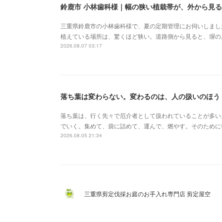
鈴鹿市 小林歯科様｜幅の狭い植栽帯が、外から見
三重県鈴鹿市の小林歯科様で、夏の定期管理にお伺いしまし
植えている場所は、驚くほど狭い。道路側から見ると、塀の
2026.08.07 03:17
落ち葉は変わらない。変わるのは、人の扱いのほう
落ち葉は、行く先々で厄介者として扱われていることが多い
でいく。集めて、袋に詰めて、運んで、燃やす。そのために
2026.08.05 21:34
三重県剪定伐採お庭のお手入れ専門店 剪定屋空