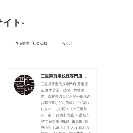
サイト-
PR&環境・社会活動
もっと
三重県剪定伐採専門店 剪定屋空 -サブサイト-
三重県剪定伐採専門店 剪定屋
空 庭木剪定・伐採・竹林整
備・森林整備などお庭や樹木の
お悩み事などお気軽にご相談く
ださい。ご対応エリア三重県
四日市市 鈴鹿市 亀山市 桑名市
津市 菰野町 朝日町 東員町 -業
務内容-お庭のお手入れ 庭木の