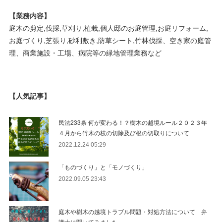
【業務内容】
庭木の剪定,伐採,草刈り,植栽,個人邸のお庭管理,お庭リフォーム,
お庭づくり,芝張り,砂利敷き,防草シート,竹林伐採、空き家の庭管
理、商業施設・工場、病院等の緑地管理業務など
【人気記事】
民法233条 何が変わる！？樹木の越境ルール２０２３年
４月から竹木の枝の切除及び根の切取りについて
2022.12.24 05:29
「ものづくり」と「モノづくり」
2022.09.05 23:43
庭木や樹木の越境トラブル問題・対処方法について 弁
護士に聞いてみました。