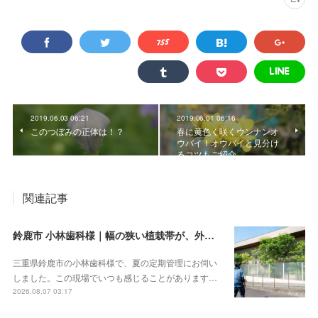
2019.06.03 06:21
2019.06.01 06:16
このつぼみの正体は！？
春に黄色く咲くウンナンオ
ウバイ！オウバイと見分け
るコツもご紹介
関連記事
鈴鹿市 小林歯科様｜幅の狭い植栽帯が、外から見ると緑の壁になる
三重県鈴鹿市の小林歯科様で、夏の定期管理にお伺い
しました。この現場でいつも感じることがあります…
2026.08.07 03:17