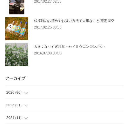
2017.02.27 02:55
伐採時のお清めやお祓い方法で大事なこと|剪定屋空
2017.02.25 03:56
大きくなりすぎ注意～セイヨウニンジンボク～
2016.07.08 00:00
アーカイブ
2026
(
80
)
(
11
)
2025
(
21
)
(
30
)
(
2
)
2024
(
11
)
(
23
)