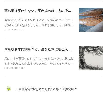
落ち葉は変わらない。変わるのは、人の扱いのほう
落ち葉は、行く先々で厄介者として扱われていること
が多い。側溝を詰まらせる、路面を滑らせる、隣家…
2026.08.05 21:34
木を殺さずに洞を作る。生きた木に彫る人工樹洞とベテラナイゼーション
洞は、木が数百年かけて手に入れるものです。洞のあ
る木を見たことがあるでしょうか。幹にぽっかりと…
2026.08.04 21:36
三重県剪定伐採お庭のお手入れ専門店 剪定屋空