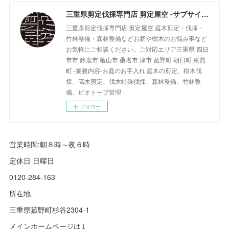
三重県剪定伐採専門店 剪定屋空 -サブサイト-
三重県剪定伐採専門店 剪定屋空 庭木剪定・伐採・
竹林整備・森林整備などお庭や樹木のお悩み事など
お気軽にご相談ください。ご対応エリア三重県 四日
市市 鈴鹿市 亀山市 桑名市 津市 菰野町 朝日町 東員
町 -業務内容-お庭のお手入れ 庭木の剪定、樹木伐
採、高木剪定、伐木特殊伐採、森林整備、竹林整
備、ビオトープ管理
フォロー
営業時間:朝８時～夜６時
定休日 日曜日
0120-284-163
所在地
三重県菰野町杉谷2304-1
メインホームページは↓