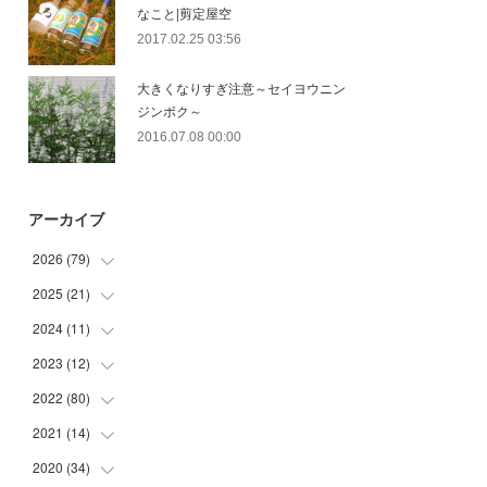
なこと|剪定屋空
2017.02.25 03:56
大きくなりすぎ注意～セイヨウニン
ジンボク～
2016.07.08 00:00
アーカイブ
2026
(
79
)
2025
(
21
(
10
)
)
(
30
)
2024
(
11
(
2
)
)
(
23
)
(
9
)
2023
(
12
(
1
)
)
(
10
)
(
7
)
(
5
)
2022
(
80
(
5
)
)
(
6
)
(
3
)
(
5
)
(
7
)
2021
(
14
(
17
)
)
(
8
)
2020
(
34
(
1
)
)