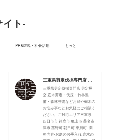
サイト-
PR&環境・社会活動
もっと
三重県剪定伐採専門店 剪定屋空 -サブサイト-
三重県剪定伐採専門店 剪定屋
空 庭木剪定・伐採・竹林整
備・森林整備などお庭や樹木の
お悩み事などお気軽にご相談く
ださい。ご対応エリア三重県
四日市市 鈴鹿市 亀山市 桑名市
津市 菰野町 朝日町 東員町 -業
務内容-お庭のお手入れ 庭木の