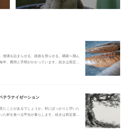
。側溝を詰まらせる、路面を滑らせる、隣家へ飛ん
毎年、費用と手間がかかっています。続きは剪定…
ベテラナイゼーション
見たことがあるでしょうか。幹にぽっかりと空いた
った材を食べる甲虫が暮らします。続きは剪定屋…