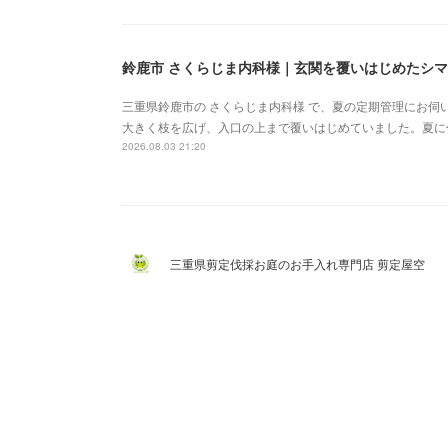
鈴鹿市 さくらじま内科様｜玄関を覆いはじめたシ
三重県鈴鹿市の さくらじま内科様 で、夏の定期管理にお
大きく枝を広げ、入口の上まで覆いはじめていました。夏に
2026.08.03 21:20
三重県剪定伐採お庭のお手入れ専門店 剪定屋空