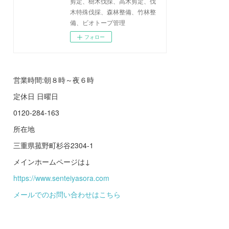
剪定、樹木伐採、高木剪定、伐
木特殊伐採、森林整備、竹林整
備、ビオトープ管理
フォロー
営業時間:朝８時～夜６時
定休日 日曜日
0120-284-163
所在地
三重県菰野町杉谷2304-1
メインホームページは↓
https://www.senteiyasora.com
メールでのお問い合わせはこちら