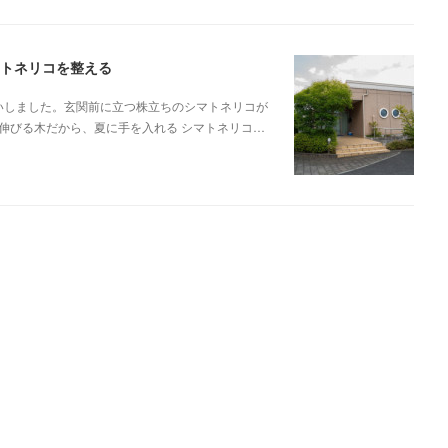
マトネリコを整える
伺いしました。玄関前に立つ株立ちのシマトネリコが
伸びる木だから、夏に手を入れる シマトネリコ…