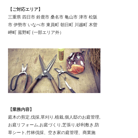
【ご対応エリア】
三重県 四日市 鈴鹿市 桑名市 亀山市 津市 松阪
市 伊勢市 いなべ市 東員町 朝日町 川越町 木曽
岬町 菰野町 (一部エリア外）
【業務内容】
庭木の剪定,伐採,草刈り,植栽,個人邸のお庭管理,
お庭リフォーム,お庭づくり,芝張り,砂利敷き,防
草シート,竹林伐採、空き家の庭管理、商業施