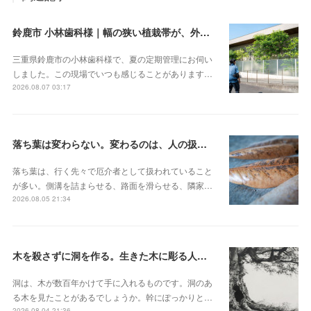
鈴鹿市 小林歯科様｜幅の狭い植栽帯が、外から見ると緑の壁になる
三重県鈴鹿市の小林歯科様で、夏の定期管理にお伺い
しました。この現場でいつも感じることがあります…
2026.08.07 03:17
落ち葉は変わらない。変わるのは、人の扱いのほう
落ち葉は、行く先々で厄介者として扱われていること
が多い。側溝を詰まらせる、路面を滑らせる、隣家…
2026.08.05 21:34
木を殺さずに洞を作る。生きた木に彫る人工樹洞とベテラナイゼーション
洞は、木が数百年かけて手に入れるものです。洞のあ
る木を見たことがあるでしょうか。幹にぽっかりと…
2026.08.04 21:36