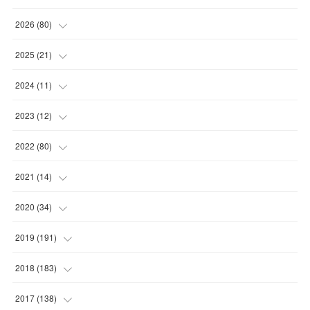
2026
(
80
)
(
11
)
2025
(
21
)
(
30
)
(
2
)
2024
(
11
)
(
23
)
(
9
)
(
1
)
2023
(
12
)
(
10
)
(
7
)
(
5
)
(
5
)
2022
(
80
)
(
6
)
(
3
)
(
5
)
(
7
)
(
17
)
2021
(
14
)
(
8
)
(
1
)
2020
(
34
)
(
7
)
(
6
)
(
1
)
2019
(
191
)
(
14
)
(
2
)
(
3
)
(
4
)
2018
(
183
)
(
11
)
(
5
)
(
4
)
(
9
)
(
11
)
2017
(
138
)