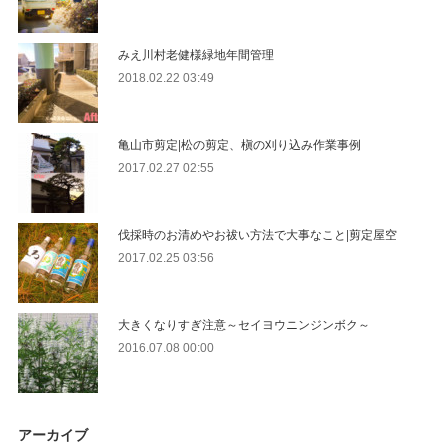
みえ川村老健様緑地年間管理
2018.02.22 03:49
亀山市剪定|松の剪定、槇の刈り込み作業事例
2017.02.27 02:55
伐採時のお清めやお祓い方法で大事なこと|剪定屋空
2017.02.25 03:56
大きくなりすぎ注意～セイヨウニンジンボク～
2016.07.08 00:00
アーカイブ