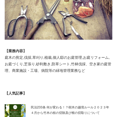
【業務内容】
庭木の剪定,伐採,草刈り,植栽,個人邸のお庭管理,お庭リフォーム,
お庭づくり,芝張り,砂利敷き,防草シート,竹林伐採、空き家の庭管
理、商業施設・工場、病院等の緑地管理業務など
【人気記事】
民法233条 何が変わる！？樹木の越境ルール２０２３年
４月から竹木の枝の切除及び根の切取りについて