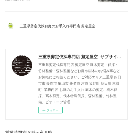
三重県剪定伐採お庭のお手入れ専門店 剪定屋空
三重県剪定伐採専門店 剪定屋空 -サブサイト-
三重県剪定伐採専門店 剪定屋空 庭木剪定・伐採・
竹林整備・森林整備などお庭や樹木のお悩み事など
お気軽にご相談ください。ご対応エリア三重県 四日
市市 鈴鹿市 亀山市 桑名市 津市 菰野町 朝日町 東員
町 -業務内容-お庭のお手入れ 庭木の剪定、樹木伐
採、高木剪定、伐木特殊伐採、森林整備、竹林整
備、ビオトープ管理
フォロー
営業時間:朝８時～夜６時