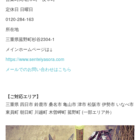
定休日 日曜日
0120-284-163
所在地
三重県菰野町杉谷2304-1
メインホームページは↓
https://www.senteiyasora.com
メールでのお問い合わせはこちら
【ご対応エリア】
三重県 四日市 鈴鹿市 桑名市 亀山市 津市 松阪市 伊勢市 いなべ市
東員町 朝日町 川越町 木曽岬町 菰野町 (一部エリア外）