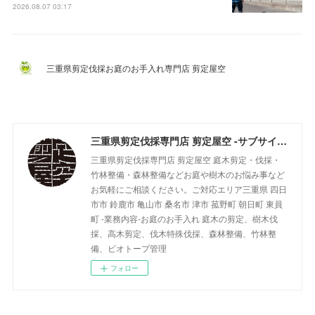
2026.08.07 03:17
三重県剪定伐採お庭のお手入れ専門店 剪定屋空
三重県剪定伐採専門店 剪定屋空 -サブサイト-
三重県剪定伐採専門店 剪定屋空 庭木剪定・伐採・
竹林整備・森林整備などお庭や樹木のお悩み事など
お気軽にご相談ください。ご対応エリア三重県 四日
市市 鈴鹿市 亀山市 桑名市 津市 菰野町 朝日町 東員
町 -業務内容-お庭のお手入れ 庭木の剪定、樹木伐
採、高木剪定、伐木特殊伐採、森林整備、竹林整
備、ビオトープ管理
フォロー