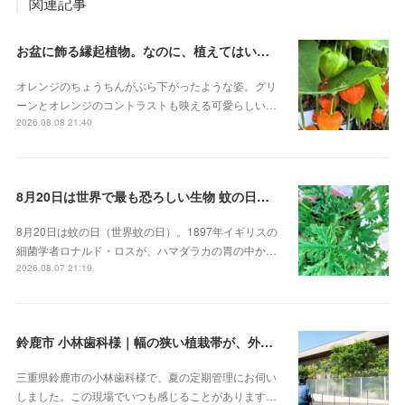
関連記事
お盆に飾る縁起植物。なのに、植えてはいけない？その理由 ホオズキ
オレンジのちょうちんがぶら下がったような姿。グリ
ーンとオレンジのコントラストも映える可愛らしい…
2026.08.08 21:40
8月20日は世界で最も恐ろしい生物 蚊の日！？。蚊連草・蚊嫌草 センテッドゼラニウム
8月20日は蚊の日（世界蚊の日）。1897年イギリスの
細菌学者ロナルド・ロスが、ハマダラカの胃の中か…
2026.08.07 21:19
鈴鹿市 小林歯科様｜幅の狭い植栽帯が、外から見ると緑の壁になる
三重県鈴鹿市の小林歯科様で、夏の定期管理にお伺い
しました。この現場でいつも感じることがあります…