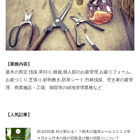
【業務内容】
庭木の剪定,伐採,草刈り,植栽,個人邸のお庭管理,お庭リフォーム,
お庭づくり,芝張り,砂利敷き,防草シート,竹林伐採、空き家の庭管
理、商業施設・工場、病院等の緑地管理業務など
【人気記事】
民法233条 何が変わる！？樹木の越境ルール２０２３年
４月から竹木の枝の切除及び根の切取りについて