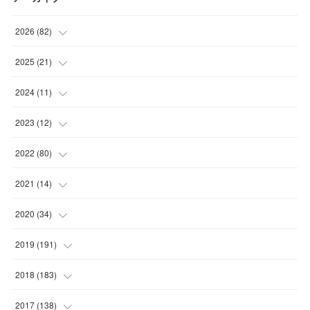
2026
(
82
)
(
13
)
2025
(
21
)
(
30
)
(
2
)
2024
(
11
)
(
23
)
(
9
)
(
1
)
2023
(
12
)
(
10
)
(
7
)
(
5
)
(
5
)
2022
(
80
)
(
6
)
(
3
)
(
5
)
(
7
)
(
17
)
2021
(
14
)
(
8
)
(
1
)
2020
(
34
)
(
7
)
(
6
)
(
1
)
2019
(
191
)
(
14
)
(
2
)
(
3
)
(
4
)
2018
(
183
)
(
11
)
(
5
)
(
4
)
(
9
)
(
11
)
2017
(
138
)