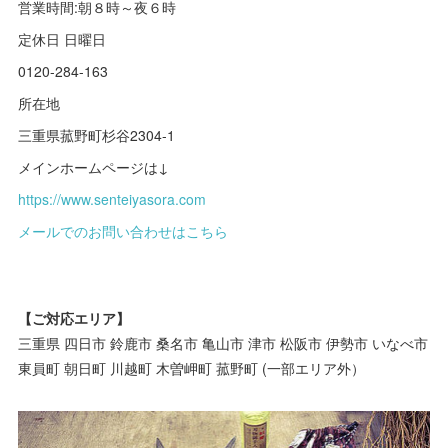
営業時間:朝８時～夜６時
定休日 日曜日
0120-284-163
所在地
三重県菰野町杉谷2304-1
メインホームページは↓
https://www.senteiyasora.com
メールでのお問い合わせはこちら
【ご対応エリア】
三重県 四日市 鈴鹿市 桑名市 亀山市 津市 松阪市 伊勢市 いなべ市
東員町 朝日町 川越町 木曽岬町 菰野町 (一部エリア外）