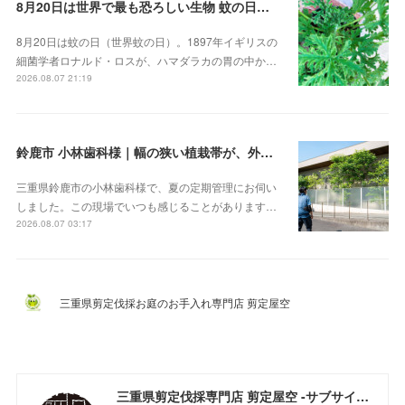
8月20日は世界で最も恐ろしい生物 蚊の日！？。蚊連草・蚊嫌草 センテッドゼラニウム
8月20日は蚊の日（世界蚊の日）。1897年イギリスの
細菌学者ロナルド・ロスが、ハマダラカの胃の中か…
2026.08.07 21:19
鈴鹿市 小林歯科様｜幅の狭い植栽帯が、外から見ると緑の壁になる
三重県鈴鹿市の小林歯科様で、夏の定期管理にお伺い
しました。この現場でいつも感じることがあります…
2026.08.07 03:17
三重県剪定伐採お庭のお手入れ専門店 剪定屋空
三重県剪定伐採専門店 剪定屋空 -サブサイト-