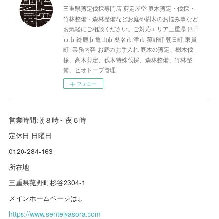
三重県剪定伐採専門店 剪定屋空 庭木剪定・伐採・
竹林整備・森林整備などお庭や樹木のお悩み事など
お気軽にご相談ください。ご対応エリア三重県 四日
市市 鈴鹿市 亀山市 桑名市 津市 菰野町 朝日町 東員
町 -業務内容-お庭のお手入れ 庭木の剪定、樹木伐
採、高木剪定、伐木特殊伐採、森林整備、竹林整
備、ビオトープ管理
フォロー
営業時間:朝８時～夜６時
定休日 日曜日
0120-284-163
所在地
三重県菰野町杉谷2304-1
メインホームページは↓
https://www.senteiyasora.com