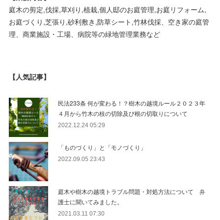
庭木の剪定,伐採,草刈り,植栽,個人邸のお庭管理,お庭リフォーム,
お庭づくり,芝張り,砂利敷き,防草シート,竹林伐採、空き家の庭管
理、商業施設・工場、病院等の緑地管理業務など
【人気記事】
民法233条 何が変わる！？樹木の越境ルール２０２３年
４月から竹木の枝の切除及び根の切取りについて
2022.12.24 05:29
「ものづくり」と「モノづくり」
2022.09.05 23:43
庭木や樹木の越境トラブル問題・対処方法について 弁
護士に聞いてみました。
2021.03.11 07:30