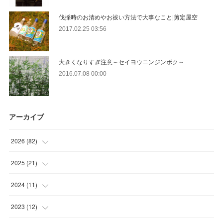
伐採時のお清めやお祓い方法で大事なこと|剪定屋空
2017.02.25 03:56
大きくなりすぎ注意～セイヨウニンジンボク～
2016.07.08 00:00
アーカイブ
2026
(
82
)
(
13
)
2025
(
21
)
(
30
)
(
2
)
2024
(
11
)
(
23
)
(
9
)
(
1
)
2023
(
12
)