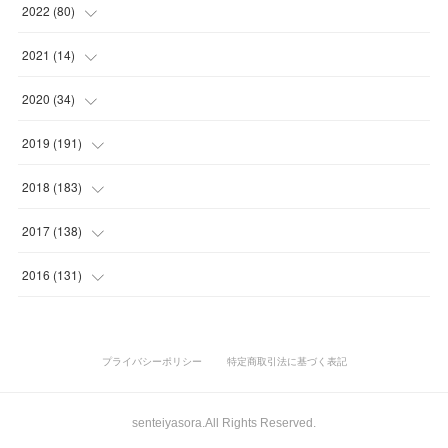
(
10
)
(
7
)
(
5
)
(
5
)
2022
(
80
)
(
6
)
(
3
)
(
5
)
(
7
)
(
17
)
2021
(
14
)
(
8
)
(
1
)
2020
(
34
)
(
7
)
(
6
)
(
1
)
2019
(
191
)
(
14
)
(
2
)
(
3
)
(
4
)
2018
(
183
)
(
11
)
(
5
)
(
4
)
(
9
)
(
11
)
2017
(
138
)
(
3
)
(
6
)
(
15
)
(
24
)
(
10
)
2016
(
131
)
(
7
)
(
10
)
(
3
)
(
28
)
(
11
)
(
15
)
(
3
)
(
10
)
(
25
)
(
26
)
(
15
)
(
1
)
プライバシーポリシー
特定商取引法に基づく表記
(
10
)
(
19
)
(
20
)
(
19
)
(
23
)
senteiyasora.All Rights Reserved.
(
18
)
(
5
)
(
11
)
(
19
)