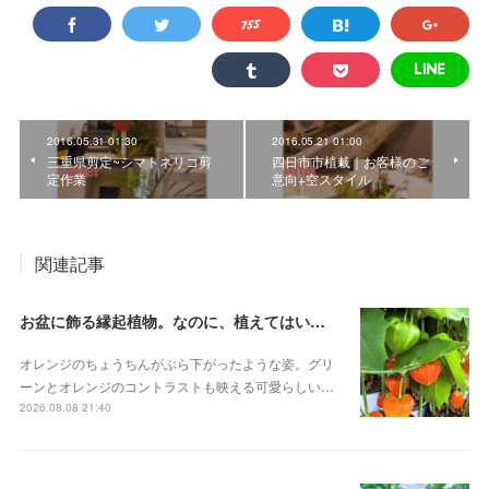
2016.05.31 01:30
2016.05.21 01:00
三重県剪定~シマトネリコ剪
四日市市植栽｜お客様のご
定作業
意向+空スタイル
関連記事
お盆に飾る縁起植物。なのに、植えてはいけない？その理由 ホオズキ
オレンジのちょうちんがぶら下がったような姿。グリ
ーンとオレンジのコントラストも映える可愛らしい…
2026.08.08 21:40