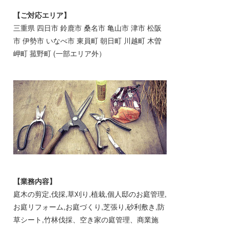
【ご対応エリア】
三重県 四日市 鈴鹿市 桑名市 亀山市 津市 松阪
市 伊勢市 いなべ市 東員町 朝日町 川越町 木曽
岬町 菰野町 (一部エリア外）
【業務内容】
庭木の剪定,伐採,草刈り,植栽,個人邸のお庭管理,
お庭リフォーム,お庭づくり,芝張り,砂利敷き,防
草シート,竹林伐採、空き家の庭管理、商業施