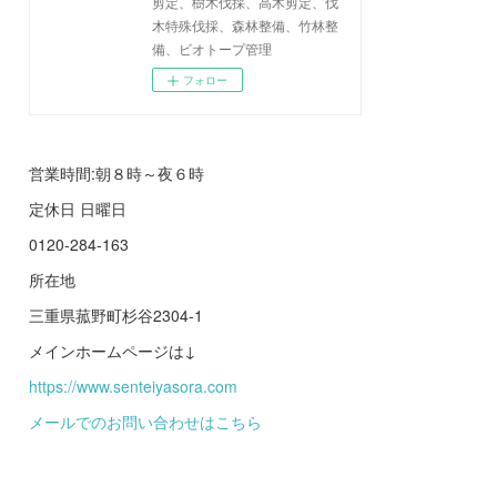
剪定、樹木伐採、高木剪定、伐
木特殊伐採、森林整備、竹林整
備、ビオトープ管理
フォロー
営業時間:朝８時～夜６時
定休日 日曜日
0120-284-163
所在地
三重県菰野町杉谷2304-1
メインホームページは↓
https://www.senteiyasora.com
メールでのお問い合わせはこちら