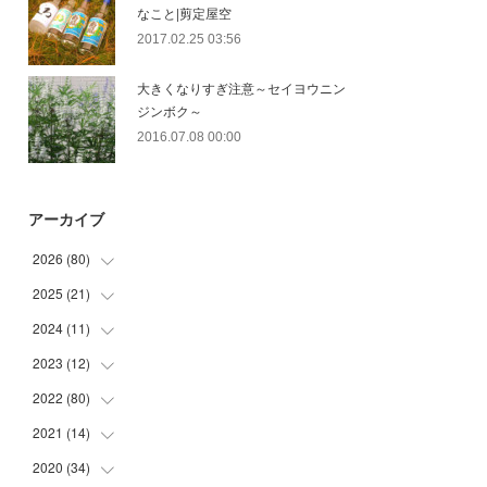
なこと|剪定屋空
2017.02.25 03:56
大きくなりすぎ注意～セイヨウニン
ジンボク～
2016.07.08 00:00
アーカイブ
2026
(
80
)
2025
(
21
(
11
)
)
(
30
)
2024
(
11
(
2
)
)
(
23
)
(
9
)
2023
(
12
(
1
)
)
(
10
)
(
7
)
(
5
)
2022
(
80
(
5
)
)
(
6
)
(
3
)
(
5
)
(
7
)
2021
(
14
(
17
)
)
(
8
)
2020
(
34
(
1
)
)