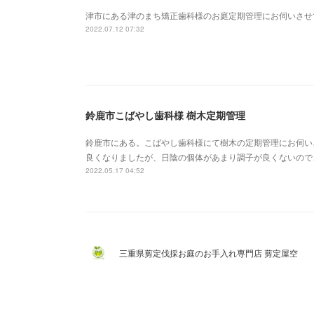
津市にある津のまち矯正歯科様のお庭定期管理にお伺いさせ
2022.07.12 07:32
鈴鹿市こばやし歯科様 樹木定期管理
鈴鹿市にある。こばやし歯科様にて樹木の定期管理にお伺い
良くなりましたが、日陰の個体があまり調子が良くないので
2022.05.17 04:52
三重県剪定伐採お庭のお手入れ専門店 剪定屋空