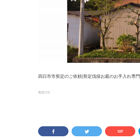
四日市市剪定のご依頼|剪定伐採お庭のお手入れ専門店【
剪定
(
73
)