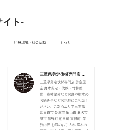
サイト-
PR&環境・社会活動
もっと
三重県剪定伐採専門店 剪定屋空 -サブサイト-
三重県剪定伐採専門店 剪定屋
空 庭木剪定・伐採・竹林整
備・森林整備などお庭や樹木の
お悩み事などお気軽にご相談く
ださい。ご対応エリア三重県
四日市市 鈴鹿市 亀山市 桑名市
津市 菰野町 朝日町 東員町 -業
務内容-お庭のお手入れ 庭木の