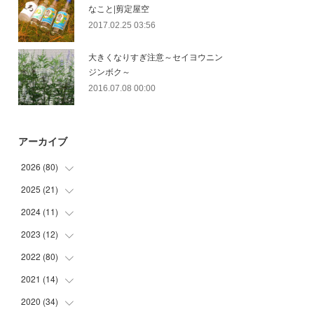
なこと|剪定屋空
2017.02.25 03:56
大きくなりすぎ注意～セイヨウニン
ジンボク～
2016.07.08 00:00
アーカイブ
2026
(
80
)
2025
(
21
(
11
)
)
(
30
)
2024
(
11
(
2
)
)
(
23
)
(
9
)
2023
(
12
(
1
)
)
(
10
)
(
7
)
(
5
)
2022
(
80
(
5
)
)
(
6
)
(
3
)
(
5
)
(
7
)
2021
(
14
(
17
)
)
(
8
)
2020
(
34
(
1
)
)