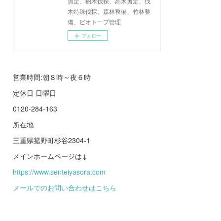
剪定、樹木伐採、高木剪定、伐
木特殊伐採、森林整備、竹林整
備、ビオトープ管理
フォロー
営業時間:朝８時～夜６時
定休日 日曜日
0120-284-163
所在地
三重県菰野町杉谷2304-1
メインホームページは↓
https://www.senteiyasora.com
メールでのお問い合わせはこちら