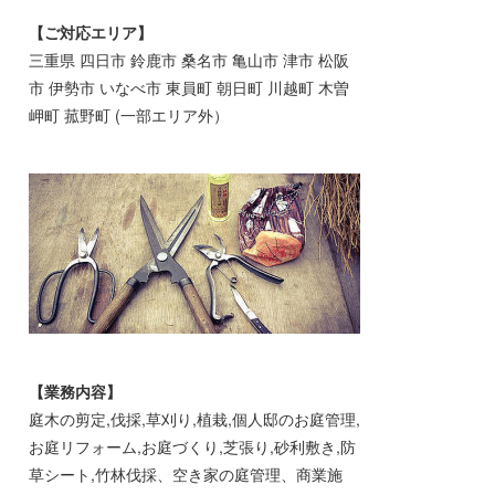
【ご対応エリア】
三重県 四日市 鈴鹿市 桑名市 亀山市 津市 松阪
市 伊勢市 いなべ市 東員町 朝日町 川越町 木曽
岬町 菰野町 (一部エリア外）
【業務内容】
庭木の剪定,伐採,草刈り,植栽,個人邸のお庭管理,
お庭リフォーム,お庭づくり,芝張り,砂利敷き,防
草シート,竹林伐採、空き家の庭管理、商業施