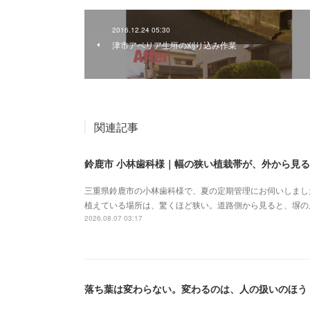
2016.12.24 05:30
津市アベリア生垣の刈り込み作業
関連記事
鈴鹿市 小林歯科様｜幅の狭い植栽帯が、外から見
三重県鈴鹿市の小林歯科様で、夏の定期管理にお伺いしまし
植えている場所は、驚くほど狭い。道路側から見ると、塀の
2026.08.07 03:17
落ち葉は変わらない。変わるのは、人の扱いのほう