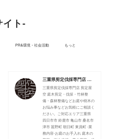
サイト-
PR&環境・社会活動
もっと
三重県剪定伐採専門店 剪定屋空 -サブサイト-
三重県剪定伐採専門店 剪定屋
空 庭木剪定・伐採・竹林整
備・森林整備などお庭や樹木の
お悩み事などお気軽にご相談く
ださい。ご対応エリア三重県
四日市市 鈴鹿市 亀山市 桑名市
津市 菰野町 朝日町 東員町 -業
務内容-お庭のお手入れ 庭木の