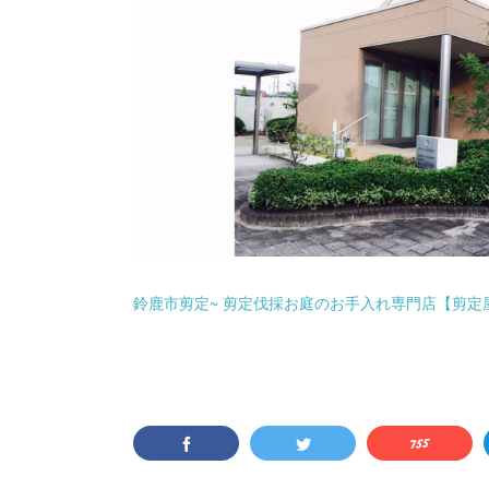
鈴鹿市剪定~ 剪定伐採お庭のお手入れ専門店【剪定屋空