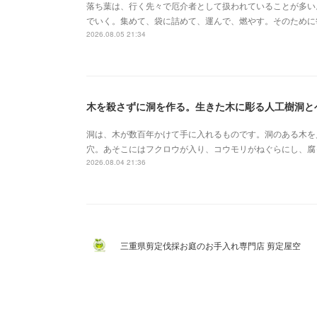
落ち葉は、行く先々で厄介者として扱われていることが多い
でいく。集めて、袋に詰めて、運んで、燃やす。そのために
2026.08.05 21:34
木を殺さずに洞を作る。生きた木に彫る人工樹洞と
洞は、木が数百年かけて手に入れるものです。洞のある木を
穴。あそこにはフクロウが入り、コウモリがねぐらにし、腐
2026.08.04 21:36
三重県剪定伐採お庭のお手入れ専門店 剪定屋空