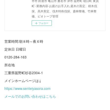
市市 鈴鹿市 亀山市 桑名市 津市 菰野町 朝日町 東員
町 -業務内容-お庭のお手入れ 庭木の剪定、樹木伐
採、高木剪定、伐木特殊伐採、森林整備、竹林整
備、ビオトープ管理
フォロー
営業時間:朝８時～夜６時
定休日 日曜日
0120-284-163
所在地
三重県菰野町杉谷2304-1
メインホームページは↓
https://www.senteiyasora.com
メールでのお問い合わせはこちら