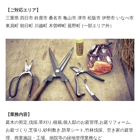
【ご対応エリア】
三重県 四日市 鈴鹿市 桑名市 亀山市 津市 松阪市 伊勢市 いなべ市
東員町 朝日町 川越町 木曽岬町 菰野町 (一部エリア外）
【業務内容】
庭木の剪定,伐採,草刈り,植栽,個人邸のお庭管理,お庭リフォーム,
お庭づくり,芝張り,砂利敷き,防草シート,竹林伐採、空き家の庭管
理、商業施設・工場、病院等の緑地管理業務など