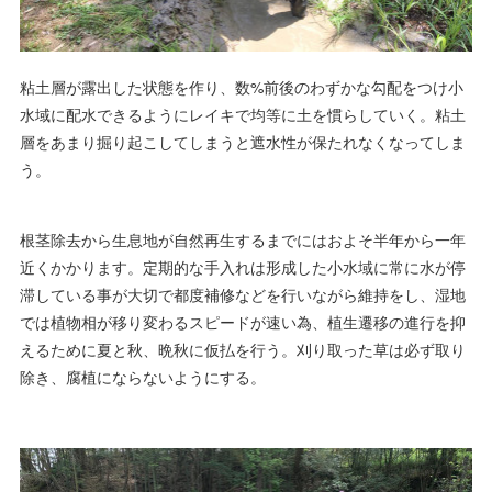
粘土層が露出した状態を作り、数%前後のわずかな勾配をつけ小
水域に配水できるようにレイキで均等に土を慣らしていく。粘土
層をあまり掘り起こしてしまうと遮水性が保たれなくなってしま
う。
根茎除去から生息地が自然再生するまでにはおよそ半年から一年
近くかかります。定期的な手入れは形成した小水域に常に水が停
滞している事が大切で都度補修などを行いながら維持をし、湿地
では植物相が移り変わるスピードが速い為、植生遷移の進行を抑
えるために夏と秋、晩秋に仮払を行う。刈り取った草は必ず取り
除き、腐植にならないようにする。