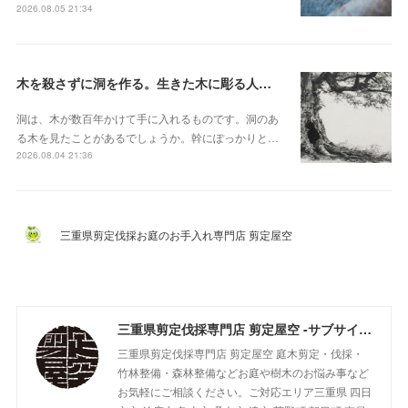
2026.08.05 21:34
木を殺さずに洞を作る。生きた木に彫る人工樹洞とベテラナイゼーション
洞は、木が数百年かけて手に入れるものです。洞のあ
る木を見たことがあるでしょうか。幹にぽっかりと…
2026.08.04 21:36
三重県剪定伐採お庭のお手入れ専門店 剪定屋空
三重県剪定伐採専門店 剪定屋空 -サブサイト-
三重県剪定伐採専門店 剪定屋空 庭木剪定・伐採・
竹林整備・森林整備などお庭や樹木のお悩み事など
お気軽にご相談ください。ご対応エリア三重県 四日