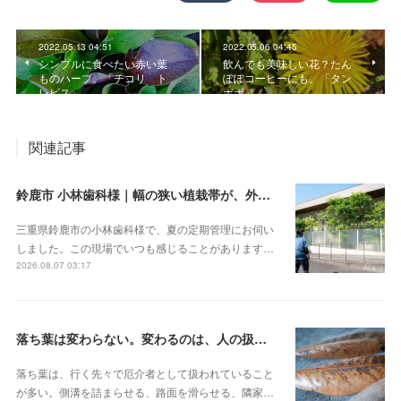
2022.05.13 04:51
2022.05.06 04:45
シンプルに食べたい赤い葉
飲んでも美味しい花？たん
ものハーブ。「チコリ ト
ぽぽコーヒーにも。「タン
レビス」
ポポ」
関連記事
鈴鹿市 小林歯科様｜幅の狭い植栽帯が、外から見ると緑の壁になる
三重県鈴鹿市の小林歯科様で、夏の定期管理にお伺い
しました。この現場でいつも感じることがあります…
2026.08.07 03:17
落ち葉は変わらない。変わるのは、人の扱いのほう
落ち葉は、行く先々で厄介者として扱われていること
が多い。側溝を詰まらせる、路面を滑らせる、隣家…