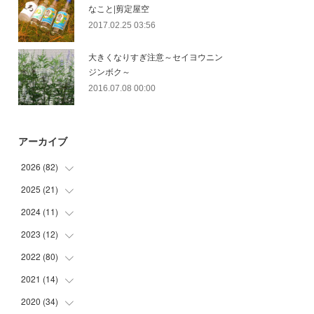
なこと|剪定屋空
2017.02.25 03:56
大きくなりすぎ注意～セイヨウニン
ジンボク～
2016.07.08 00:00
アーカイブ
2026
(
82
)
2025
(
21
(
13
)
)
(
30
)
2024
(
11
(
2
)
)
(
23
)
(
9
)
2023
(
12
(
1
)
)
(
10
)
(
7
)
(
5
)
2022
(
80
(
5
)
)
(
6
)
(
3
)
(
5
)
(
7
)
2021
(
14
(
17
)
)
(
8
)
2020
(
34
(
1
)
)