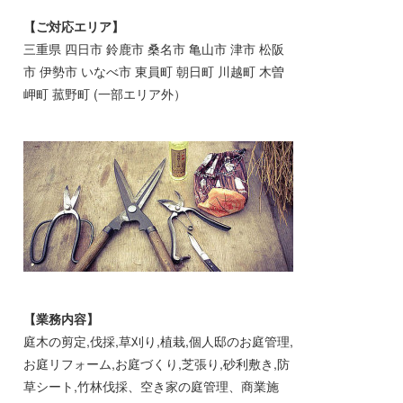
【ご対応エリア】
三重県 四日市 鈴鹿市 桑名市 亀山市 津市 松阪
市 伊勢市 いなべ市 東員町 朝日町 川越町 木曽
岬町 菰野町 (一部エリア外）
【業務内容】
庭木の剪定,伐採,草刈り,植栽,個人邸のお庭管理,
お庭リフォーム,お庭づくり,芝張り,砂利敷き,防
草シート,竹林伐採、空き家の庭管理、商業施