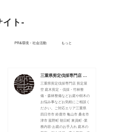
サイト-
PR&環境・社会活動
もっと
三重県剪定伐採専門店 剪定屋空 -サブサイト-
三重県剪定伐採専門店 剪定屋
空 庭木剪定・伐採・竹林整
備・森林整備などお庭や樹木の
お悩み事などお気軽にご相談く
ださい。ご対応エリア三重県
四日市市 鈴鹿市 亀山市 桑名市
津市 菰野町 朝日町 東員町 -業
務内容-お庭のお手入れ 庭木の