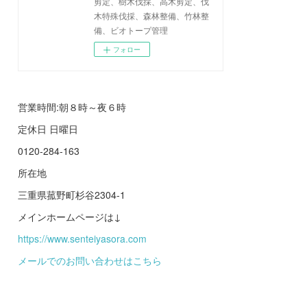
剪定、樹木伐採、高木剪定、伐
木特殊伐採、森林整備、竹林整
備、ビオトープ管理
フォロー
営業時間:朝８時～夜６時
定休日 日曜日
0120-284-163
所在地
三重県菰野町杉谷2304-1
メインホームページは↓
https://www.senteiyasora.com
メールでのお問い合わせはこちら