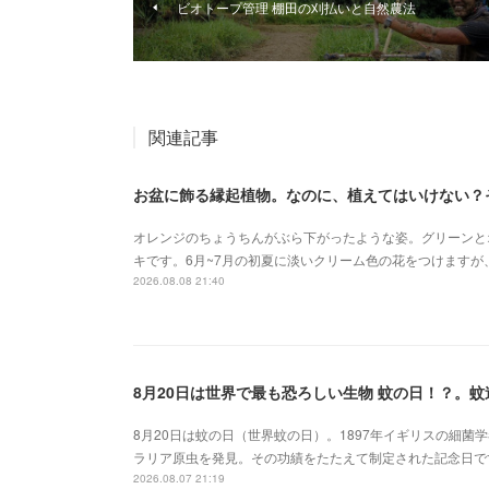
ビオトープ管理 棚田の刈払いと自然農法
関連記事
お盆に飾る縁起植物。なのに、植えてはいけない？
オレンジのちょうちんがぶら下がったような姿。グリーンと
キです。6月~7月の初夏に淡いクリーム色の花をつけます
2026.08.08 21:40
8月20日は世界で最も恐ろしい生物 蚊の日！？。
8月20日は蚊の日（世界蚊の日）。1897年イギリスの細
ラリア原虫を発見。その功績をたたえて制定された記念日で
2026.08.07 21:19