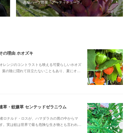
高級ハーブ野菜「アーティチョーク」
その理由 ホオズキ
オレンジのコントラストも映える可愛らしいホオズ
が、葉の陰に隠れて目立たないこともあり、夏にオ…
蚊連草・蚊嫌草 センテッドゼラニウム
菌学者ロナルド・ロスが、ハマダラカの胃の中からマ
す。実は蚊は世界で最も危険な生き物とも言われ…