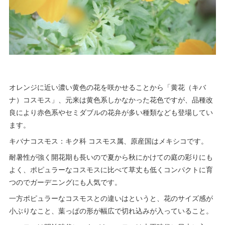
オレンジに近い濃い黄色の花を咲かせることから「黄花（キバ
ナ）コスモス」、元来は黄色系しかなかった花色ですが、品種改
良により赤色系やセミダブルの花弁が多い種類なども登場してい
ます。
キバナコスモス：キク科 コスモス属、原産国はメキシコです。
耐暑性が強く開花期も長いので夏から秋にかけての庭の彩りにも
よく、ポピュラーなコスモスに比べて草丈も低くコンパクトに育
つのでガーデニングにも人気です。
一方ポピュラーなコスモスとの違いはというと、花のサイズ感が
小ぶりなこと、葉っぱの形が幅広で切れ込みが入っていること。