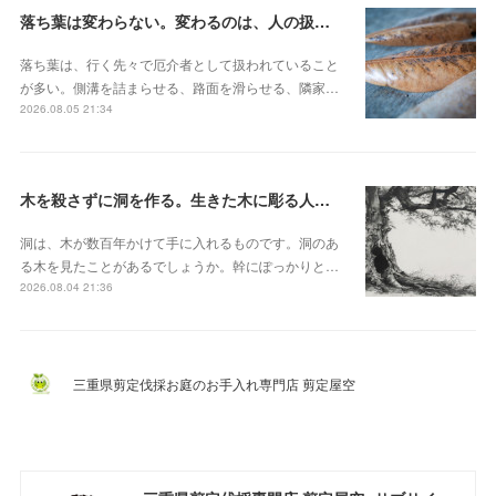
落ち葉は変わらない。変わるのは、人の扱いのほう
落ち葉は、行く先々で厄介者として扱われていること
が多い。側溝を詰まらせる、路面を滑らせる、隣家…
2026.08.05 21:34
木を殺さずに洞を作る。生きた木に彫る人工樹洞とベテラナイゼーション
洞は、木が数百年かけて手に入れるものです。洞のあ
る木を見たことがあるでしょうか。幹にぽっかりと…
2026.08.04 21:36
三重県剪定伐採お庭のお手入れ専門店 剪定屋空