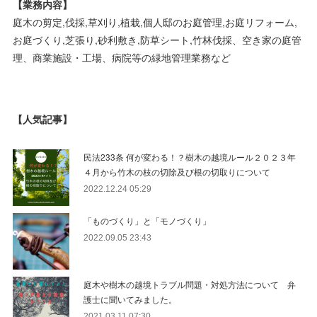
【業務内容】
庭木の剪定,伐採,草刈り,植栽,個人邸のお庭管理,お庭リフォーム,
お庭づくり,芝張り,砂利敷き,防草シート,竹林伐採、空き家の庭管
理、商業施設・工場、病院等の緑地管理業務など
【人気記事】
民法233条 何が変わる！？樹木の越境ルール２０２３年
４月から竹木の枝の切除及び根の切取りについて
2022.12.24 05:29
「ものづくり」と「モノづくり」
2022.09.05 23:43
庭木や樹木の越境トラブル問題・対処方法について 弁
護士に聞いてみました。
2021.03.11 07:30