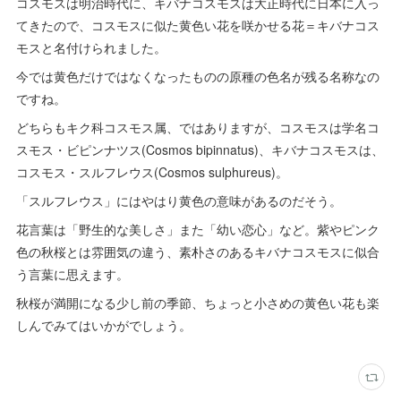
コスモスは明治時代に、キバナコスモスは大正時代に日本に入っ
てきたので、コスモスに似た黄色い花を咲かせる花＝キバナコス
モスと名付けられました。
今では黄色だけではなくなったものの原種の色名が残る名称なの
ですね。
どちらもキク科コスモス属、ではありますが、コスモスは学名コ
スモス・ビピンナツス(Cosmos bipinnatus)、キバナコスモスは、
コスモス・スルフレウス(Cosmos sulphureus)。
「スルフレウス」にはやはり黄色の意味があるのだそう。
花言葉は「野生的な美しさ」また「幼い恋心」など。紫やピンク
色の秋桜とは雰囲気の違う、素朴さのあるキバナコスモスに似合
う言葉に思えます。
秋桜が満開になる少し前の季節、ちょっと小さめの黄色い花も楽
しんでみてはいかがでしょう。