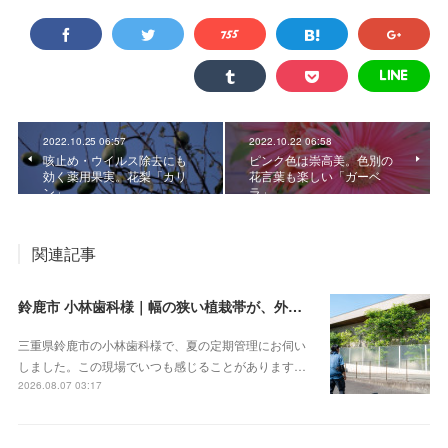
2022.10.25 06:57
2022.10.22 06:58
咳止め・ウイルス除去にも
ピンク色は崇高美。色別の
効く薬用果実。花梨「カリ
花言葉も楽しい「ガーベ
ン」
ラ」
関連記事
鈴鹿市 小林歯科様｜幅の狭い植栽帯が、外から見ると緑の壁になる
三重県鈴鹿市の小林歯科様で、夏の定期管理にお伺い
しました。この現場でいつも感じることがあります…
2026.08.07 03:17