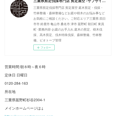
三重県剪定伐採専門店 剪定屋空 -サブサイト-
三重県剪定伐採専門店 剪定屋空 庭木剪定・伐採・
竹林整備・森林整備などお庭や樹木のお悩み事など
お気軽にご相談ください。ご対応エリア三重県 四日
市市 鈴鹿市 亀山市 桑名市 津市 菰野町 朝日町 東員
町 -業務内容-お庭のお手入れ 庭木の剪定、樹木伐
採、高木剪定、伐木特殊伐採、森林整備、竹林整
備、ビオトープ管理
フォロー
営業時間:朝８時～夜６時
定休日 日曜日
0120-284-163
所在地
三重県菰野町杉谷2304-1
メインホームページは↓