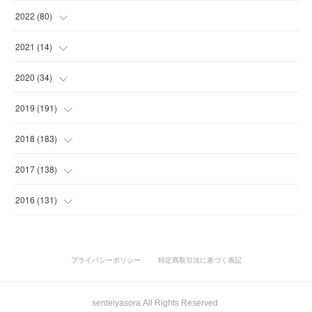
(
10
)
(
7
)
(
5
)
(
5
)
2022
(
80
)
(
6
)
(
3
)
(
5
)
(
7
)
(
17
)
2021
(
14
)
(
8
)
(
1
)
2020
(
34
)
(
7
)
(
6
)
(
1
)
2019
(
191
)
(
14
)
(
2
)
(
3
)
(
4
)
2018
(
183
)
(
11
)
(
5
)
(
4
)
(
9
)
(
11
)
2017
(
138
)
(
3
)
(
6
)
(
15
)
(
24
)
(
10
)
2016
(
131
)
(
7
)
(
10
)
(
3
)
(
28
)
(
11
)
(
15
)
(
3
)
(
10
)
(
25
)
(
26
)
(
15
)
(
1
)
プライバシーポリシー
特定商取引法に基づく表記
(
10
)
(
19
)
(
20
)
(
19
)
(
23
)
senteiyasora.All Rights Reserved.