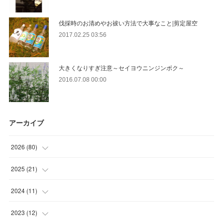
伐採時のお清めやお祓い方法で大事なこと|剪定屋空
2017.02.25 03:56
大きくなりすぎ注意～セイヨウニンジンボク～
2016.07.08 00:00
アーカイブ
2026
(
80
)
(
11
)
2025
(
21
)
(
30
)
(
2
)
2024
(
11
)
(
23
)
(
9
)
(
1
)
2023
(
12
)