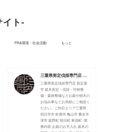
サイト-
PR&環境・社会活動
もっと
三重県剪定伐採専門店 剪定屋空 -サブサイト-
三重県剪定伐採専門店 剪定屋
空 庭木剪定・伐採・竹林整
備・森林整備などお庭や樹木の
お悩み事などお気軽にご相談く
ださい。ご対応エリア三重県
四日市市 鈴鹿市 亀山市 桑名市
津市 菰野町 朝日町 東員町 -業
務内容-お庭のお手入れ 庭木の