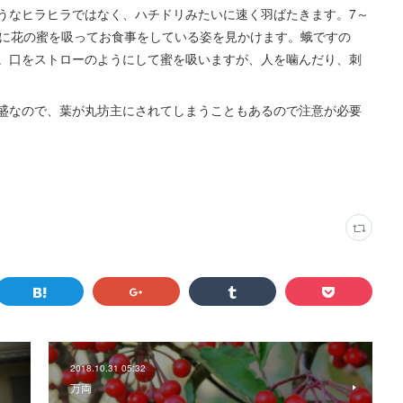
うなヒラヒラではなく、ハチドリみたいに速く羽ばたきます。7～
間に花の蜜を吸ってお食事をしている姿を見かけます。蛾ですの
。口をストローのようにして蜜を吸いますが、人を噛んだり、刺
盛なので、葉が丸坊主にされてしまうこともあるので注意が必要
2018.10.31 05:32
万両