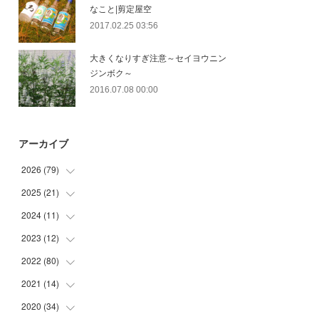
なこと|剪定屋空
2017.02.25 03:56
大きくなりすぎ注意～セイヨウニン
ジンボク～
2016.07.08 00:00
アーカイブ
2026
(
79
)
2025
(
21
(
10
)
)
(
30
)
2024
(
11
(
2
)
)
(
23
)
(
9
)
2023
(
12
(
1
)
)
(
10
)
(
7
)
(
5
)
2022
(
80
(
5
)
)
(
6
)
(
3
)
(
5
)
(
7
)
2021
(
14
(
17
)
)
(
8
)
2020
(
34
(
1
)
)