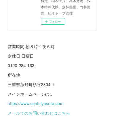
剪定、樹木伐採、高木剪定、伐
木特殊伐採、森林整備、竹林整
備、ビオトープ管理
フォロー
営業時間:朝８時～夜６時
定休日 日曜日
0120-284-163
所在地
三重県菰野町杉谷2304-1
メインホームページは↓
https://www.senteiyasora.com
メールでのお問い合わせはこちら