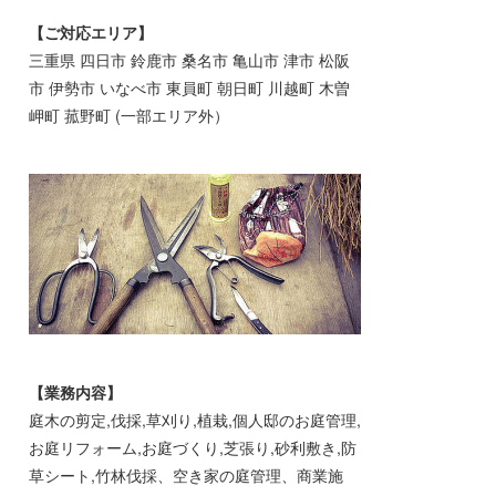
【ご対応エリア】
三重県 四日市 鈴鹿市 桑名市 亀山市 津市 松阪
市 伊勢市 いなべ市 東員町 朝日町 川越町 木曽
岬町 菰野町 (一部エリア外）
【業務内容】
庭木の剪定,伐採,草刈り,植栽,個人邸のお庭管理,
お庭リフォーム,お庭づくり,芝張り,砂利敷き,防
草シート,竹林伐採、空き家の庭管理、商業施