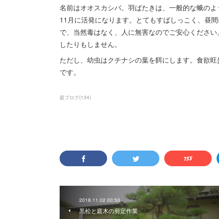
名前はオオスカシバ。羽ばたきは、一般的な蛾のよ
11月に活発になります。とてもすばしっこく、昼
で、当然毒はなく、人に無害なのでご安心ください
したりもしません。
ただし、幼虫はクチナシの葉を餌にします。食欲旺
です。
庭ブログ
(
134
)
2018.11.02 00:50
黒松と庭木の剪定作業