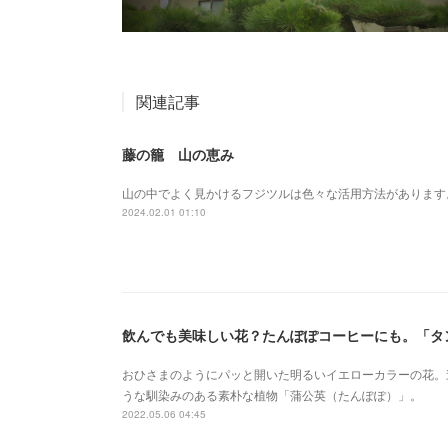
関連記事
藤の籠 山の恵み
山の中でよく見かけるフジツルは色々な活用方法があります
2024.02.01 01:10
飲んでも美味しい花？たんぽぽコーヒーにも。「タ
おひさまのようにパッと開いた明るいイエローカラーの花。
うな馴染みのある素朴な植物「蒲公英（たんぽぽ）」。
2022.05.06 04:45