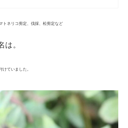
マトネリコ剪定、伐採、松剪定など
名は。
付けていました。