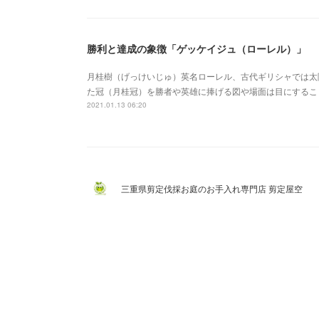
勝利と達成の象徴「ゲッケイジュ（ローレル）」
月桂樹（げっけいじゅ）英名ローレル、古代ギリシャでは太
た冠（月桂冠）を勝者や英雄に捧げる図や場面は目にするこ
2021.01.13 06:20
三重県剪定伐採お庭のお手入れ専門店 剪定屋空