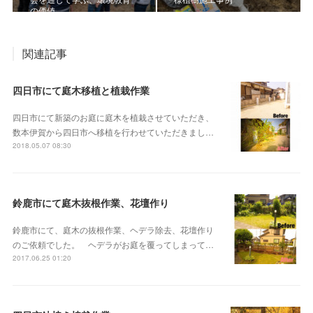
の価値
関連記事
四日市にて庭木移植と植栽作業
四日市にて新築のお庭に庭木を植栽させていただき、
数本伊賀から四日市へ移植を行わせていただきまし…
2018.05.07 08:30
鈴鹿市にて庭木抜根作業、花壇作り
鈴鹿市にて、庭木の抜根作業、ヘデラ除去、花壇作り
のご依頼でした。 ヘデラがお庭を覆ってしまって…
2017.06.25 01:20