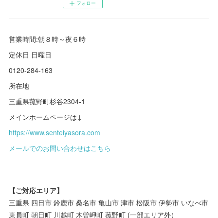
フォロー
営業時間:朝８時～夜６時
定休日 日曜日
0120-284-163
所在地
三重県菰野町杉谷2304-1
メインホームページは↓
https://www.senteiyasora.com
メールでのお問い合わせはこちら
【ご対応エリア】
三重県 四日市 鈴鹿市 桑名市 亀山市 津市 松阪市 伊勢市 いなべ市
東員町 朝日町 川越町 木曽岬町 菰野町 (一部エリア外）