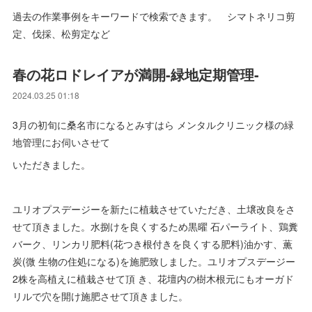
過去の作業事例をキーワードで検索できます。 シマトネリコ剪
定、伐採、松剪定など
春の花ロドレイアが満開-緑地定期管理-
2024.03.25 01:18
3月の初旬に桑名市になるとみすはら メンタルクリニック様の緑
地管理にお伺いさせて
いただきました。
ユリオプスデージーを新たに植栽させていただき、土壌改良をさ
せて頂きました。水捌けを良くするため黒曜 石パーライト、鶏糞
バーク、リンカリ肥料(花つき根付きを良くする肥料)油かす、薫
炭(微 生物の住処になる)を施肥致しました。ユリオプスデージー
2株を高植えに植栽させて頂 き、花壇内の樹木根元にもオーガド
リルで穴を開け施肥させて頂きました。