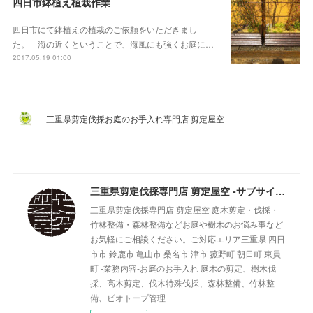
四日市鉢植え植栽作業
四日市にて鉢植えの植栽のご依頼をいただきまし
た。 海の近くということで、海風にも強くお庭に…
2017.05.19 01:00
三重県剪定伐採お庭のお手入れ専門店 剪定屋空
三重県剪定伐採専門店 剪定屋空 -サブサイト-
三重県剪定伐採専門店 剪定屋空 庭木剪定・伐採・
竹林整備・森林整備などお庭や樹木のお悩み事など
お気軽にご相談ください。ご対応エリア三重県 四日
市市 鈴鹿市 亀山市 桑名市 津市 菰野町 朝日町 東員
町 -業務内容-お庭のお手入れ 庭木の剪定、樹木伐
採、高木剪定、伐木特殊伐採、森林整備、竹林整
備、ビオトープ管理