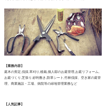
【業務内容】
庭木の剪定,伐採,草刈り,植栽,個人邸のお庭管理,お庭リフォーム,
お庭づくり,芝張り,砂利敷き,防草シート,竹林伐採、空き家の庭管
理、商業施設・工場、病院等の緑地管理業務など
【人気記事】