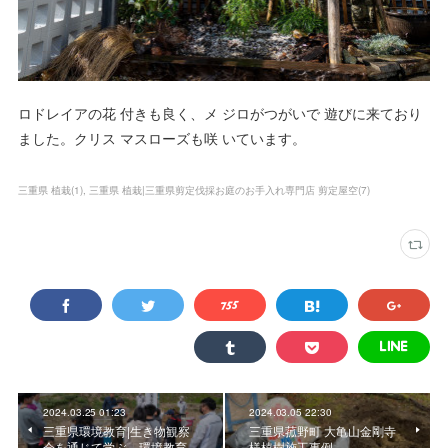
ロドレイアの花 付きも良く、メ ジロがつがいで 遊びに来ており
ました。クリス マスローズも咲 いています。
三重県 植栽
(
1
)
三重県 植栽|三重県剪定伐採お庭のお手入れ専門店 剪定屋空
(
7
)
2024.03.25 01:23
2024.03.05 22:30
三重県環境教育|生き物観察
三重県菰野町 大亀山金剛寺
会を通じて学ぶ、環境教育
様植樹施工事例