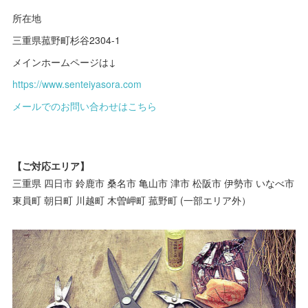
所在地
三重県菰野町杉谷2304-1
メインホームページは↓
https://www.senteiyasora.com
メールでのお問い合わせはこちら
【ご対応エリア】
三重県 四日市 鈴鹿市 桑名市 亀山市 津市 松阪市 伊勢市 いなべ市
東員町 朝日町 川越町 木曽岬町 菰野町 (一部エリア外）