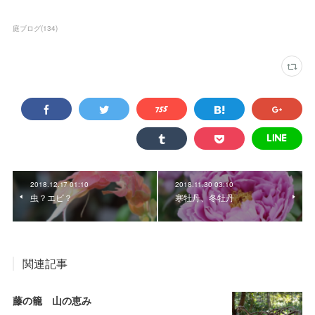
庭ブログ
(
134
)
2018.12.17 01:10
2018.11.30 03:10
虫？エビ？
寒牡丹、冬牡丹
関連記事
藤の籠 山の恵み