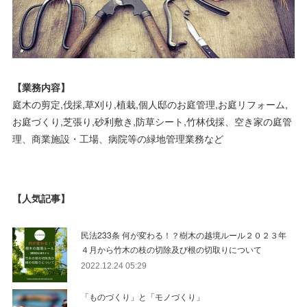
【業務内容】
庭木の剪定,伐採,草刈り,植栽,個人邸のお庭管理,お庭リフォーム,
お庭づくり,芝張り,砂利敷き,防草シート,竹林伐採、空き家の庭管
理、商業施設・工場、病院等の緑地管理業務など
【人気記事】
民法233条 何が変わる！？樹木の越境ルール２０２３年
４月から竹木の枝の切除及び根の切取りについて
2022.12.24 05:29
「ものづくり」と「モノづくり」