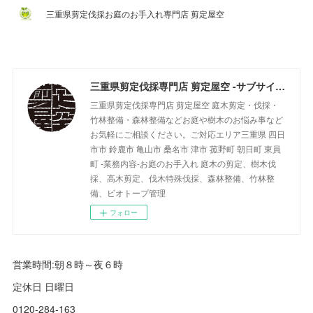
三重県剪定伐採お庭のお手入れ専門店 剪定屋空
三重県剪定伐採専門店 剪定屋空 -サブサイト-
三重県剪定伐採専門店 剪定屋空 庭木剪定・伐採・
竹林整備・森林整備などお庭や樹木のお悩み事など
お気軽にご相談ください。ご対応エリア三重県 四日
市市 鈴鹿市 亀山市 桑名市 津市 菰野町 朝日町 東員
町 -業務内容-お庭のお手入れ 庭木の剪定、樹木伐
採、高木剪定、伐木特殊伐採、森林整備、竹林整
備、ビオトープ管理
フォロー
営業時間:朝８時～夜６時
定休日 日曜日
0120-284-163