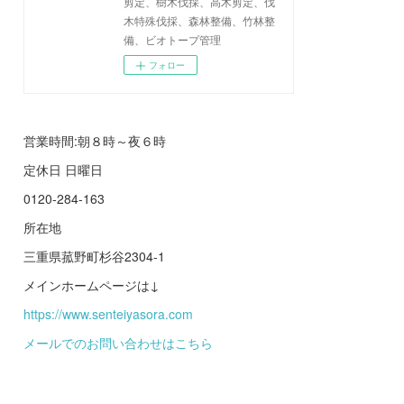
剪定、樹木伐採、高木剪定、伐
木特殊伐採、森林整備、竹林整
備、ビオトープ管理
フォロー
営業時間:朝８時～夜６時
定休日 日曜日
0120-284-163
所在地
三重県菰野町杉谷2304-1
メインホームページは↓
https://www.senteiyasora.com
メールでのお問い合わせはこちら