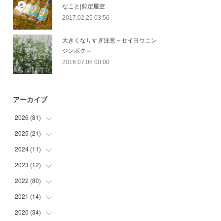
なこと|剪定屋空
2017.02.25 03:56
大きくなりすぎ注意～セイヨウニン
ジンボク～
2016.07.08 00:00
アーカイブ
2026
(
81
)
2025
(
21
(
12
)
)
(
30
)
2024
(
11
(
2
)
)
(
23
)
(
9
)
2023
(
12
(
1
)
)
(
10
)
(
7
)
(
5
)
2022
(
80
(
5
)
)
(
6
)
(
3
)
(
5
)
(
7
)
2021
(
14
(
17
)
)
(
8
)
2020
(
34
(
1
)
)