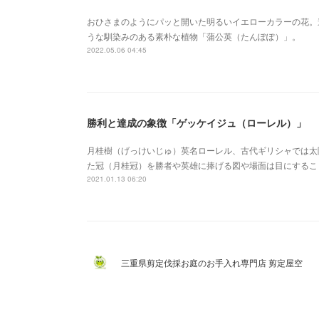
おひさまのようにパッと開いた明るいイエローカラーの花。
うな馴染みのある素朴な植物「蒲公英（たんぽぽ）」。
2022.05.06 04:45
勝利と達成の象徴「ゲッケイジュ（ローレル）」
月桂樹（げっけいじゅ）英名ローレル、古代ギリシャでは太
た冠（月桂冠）を勝者や英雄に捧げる図や場面は目にするこ
2021.01.13 06:20
三重県剪定伐採お庭のお手入れ専門店 剪定屋空