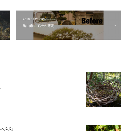
2019.01.28 00:50
亀山市にて松の剪定
。
ンポポ」