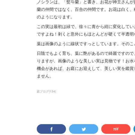
ノシランは、「熨斗蘭」と書き、お花が神主さんが
蘭の仲間ではなく、百合の仲間です。お花は白く、
のようになります。
この実は最初は緑で、徐々に青から紺に変化してい
ですよね！剥くと意外にもほとんどが硬くて半透明
葉は画像のように線状ですっとしています。そのこ
日陰でもよく育ち、葉に艶があるので綺麗ですので
りますが、画像のような美しい実は見物です！お水
機会があれば、お庭にお迎えして、美しい実を鑑賞
ません。
庭ブログ
(
134
)