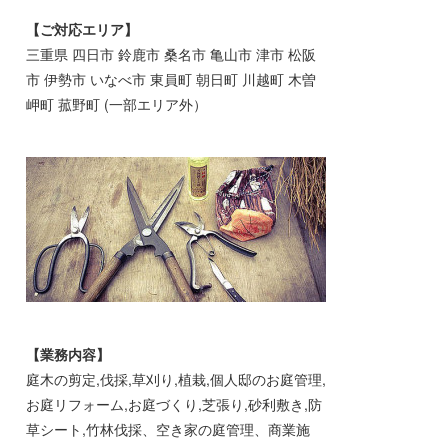
【ご対応エリア】
三重県 四日市 鈴鹿市 桑名市 亀山市 津市 松阪
市 伊勢市 いなべ市 東員町 朝日町 川越町 木曽
岬町 菰野町 (一部エリア外）
【業務内容】
庭木の剪定,伐採,草刈り,植栽,個人邸のお庭管理,
お庭リフォーム,お庭づくり,芝張り,砂利敷き,防
草シート,竹林伐採、空き家の庭管理、商業施