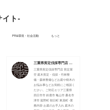
サイト-
PR&環境・社会活動
もっと
三重県剪定伐採専門店 剪定屋空 -サブサイト-
三重県剪定伐採専門店 剪定屋
空 庭木剪定・伐採・竹林整
備・森林整備などお庭や樹木の
お悩み事などお気軽にご相談く
ださい。ご対応エリア三重県
四日市市 鈴鹿市 亀山市 桑名市
津市 菰野町 朝日町 東員町 -業
務内容-お庭のお手入れ 庭木の