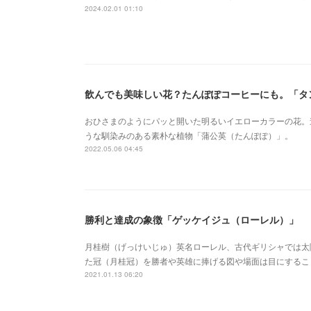
2024.02.01 01:10
飲んでも美味しい花？たんぽぽコーヒーにも。「タ
おひさまのようにパッと開いた明るいイエローカラーの花。
うな馴染みのある素朴な植物「蒲公英（たんぽぽ）」。
2022.05.06 04:45
勝利と達成の象徴「ゲッケイジュ（ローレル）」
月桂樹（げっけいじゅ）英名ローレル、古代ギリシャでは太
た冠（月桂冠）を勝者や英雄に捧げる図や場面は目にするこ
2021.01.13 06:20