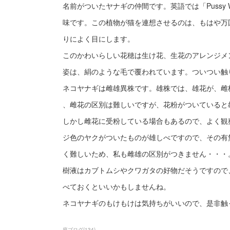
名前がついたヤナギの仲間です。英語では「Pussy Wi
味です。この植物が猫を連想させるのは、もはや万
りによく目にします。
このかわいらしい花穂は生け花、生花のアレンジメ
姿は、絹のような毛で覆われています。ついつい触
ネコヤナギは雌雄異株です。雄株では、雄花が、雌
、雌花の区別は難しいですが、花粉がついていると
しかし雌花に受粉している場合もあるので、よく観
ジ色のヤクがついたものが雄しべですので、その有
く難しいため、私も雌雄の区別がつきません・・・
樹液はカブトムシやクワガタの好物だそうですので
べておくといいかもしませんね。
ネコヤナギのもけもけは気持ちがいいので、是非触
庭ブログ
(
134
)