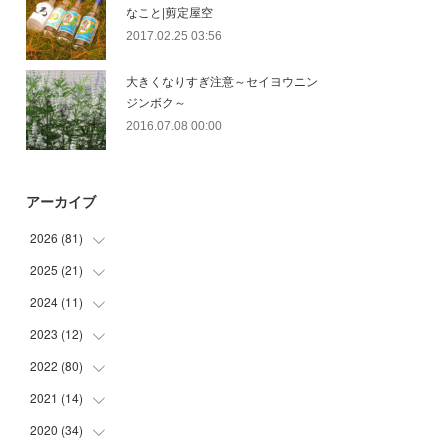
なこと|剪定屋空
2017.02.25 03:56
大きくなりすぎ注意～セイヨウニン
ジンボク～
2016.07.08 00:00
アーカイブ
2026
(
81
)
2025
(
21
(
12
)
)
(
30
)
2024
(
11
(
2
)
)
(
23
)
(
9
)
2023
(
12
(
1
)
)
(
10
)
(
7
)
(
5
)
2022
(
80
(
5
)
)
(
6
)
(
3
)
(
5
)
(
7
)
2021
(
14
(
17
)
)
(
8
)
2020
(
34
(
1
)
)