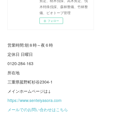
剪定、樹木伐採、高木剪定、伐
木特殊伐採、森林整備、竹林整
備、ビオトープ管理
フォロー
営業時間:朝８時～夜６時
定休日 日曜日
0120-284-163
所在地
三重県菰野町杉谷2304-1
メインホームページは↓
https://www.senteiyasora.com
メールでのお問い合わせはこちら