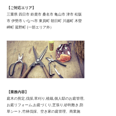
【ご対応エリア】
三重県 四日市 鈴鹿市 桑名市 亀山市 津市 松阪
市 伊勢市 いなべ市 東員町 朝日町 川越町 木曽
岬町 菰野町 (一部エリア外）
【業務内容】
庭木の剪定,伐採,草刈り,植栽,個人邸のお庭管理,
お庭リフォーム,お庭づくり,芝張り,砂利敷き,防
草シート,竹林伐採、空き家の庭管理、商業施