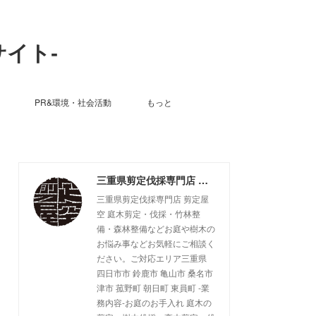
サイト-
PR&環境・社会活動
もっと
三重県剪定伐採専門店 剪定屋空 -サブサイト-
三重県剪定伐採専門店 剪定屋
空 庭木剪定・伐採・竹林整
備・森林整備などお庭や樹木の
お悩み事などお気軽にご相談く
ださい。ご対応エリア三重県
四日市市 鈴鹿市 亀山市 桑名市
津市 菰野町 朝日町 東員町 -業
務内容-お庭のお手入れ 庭木の