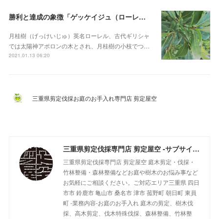
勝利と達成の象徴「ゲッケイジュ（ローレル）」
月桂樹（げっけいじゅ）英名ローレル、古代ギリシャ
では太陽神アポロンの木とされ、月桂樹の小枝でつ…
2021.01.13 06:20
三重県剪定伐採お庭のお手入れ専門店 剪定屋空
三重県剪定伐採専門店 剪定屋空 -サブサイト-
三重県剪定伐採専門店 剪定屋空 庭木剪定・伐採・
竹林整備・森林整備などお庭や樹木のお悩み事など
お気軽にご相談ください。ご対応エリア三重県 四日
市市 鈴鹿市 亀山市 桑名市 津市 菰野町 朝日町 東員
町 -業務内容-お庭のお手入れ 庭木の剪定、樹木伐
採、高木剪定、伐木特殊伐採、森林整備、竹林整