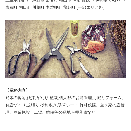
東員町 朝日町 川越町 木曽岬町 菰野町 (一部エリア外）
【業務内容】
庭木の剪定,伐採,草刈り,植栽,個人邸のお庭管理,お庭リフォーム,
お庭づくり,芝張り,砂利敷き,防草シート,竹林伐採、空き家の庭管
理、商業施設・工場、病院等の緑地管理業務など