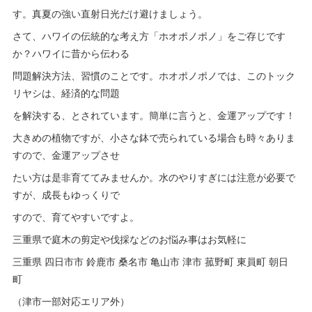
す。真夏の強い直射日光だけ避けましょう。
さて、ハワイの伝統的な考え方「ホオポノポノ」をご存じです
か？ハワイに昔から伝わる
問題解決方法、習慣のことです。ホオポノポノでは、このトック
リヤシは、経済的な問題
を解決する、とされています。簡単に言うと、金運アップです！
大きめの植物ですが、小さな鉢で売られている場合も時々ありま
すので、金運アップさせ
たい方は是非育ててみませんか。水のやりすぎには注意が必要で
すが、成長もゆっくりで
すので、育てやすいですよ。
三重県で庭木の剪定や伐採などのお悩み事はお気軽に
三重県 四日市市 鈴鹿市 桑名市 亀山市 津市 菰野町 東員町 朝日
町
（津市一部対応エリア外）