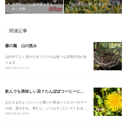
菰野町にてお庭全体お手入
色の変化も楽しめるキンセ
れご依頼
ンコウ
関連記事
藤の籠 山の恵み
山の中でよく見かけるフジツルは色々な活用方法があ
ります。
2024.02.01 01:10
飲んでも美味しい花？たんぽぽコーヒーにも。「タンポポ」
おひさまのようにパッと開いた明るいイエローカラー
の花。道のすみ、草むら、いつもそこにいてくれる…
2022.05.06 04:45