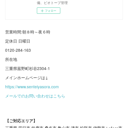
備、ビオトープ管理
フォロー
営業時間:朝８時～夜６時
定休日 日曜日
0120-284-163
所在地
三重県菰野町杉谷2304-1
メインホームページは↓
https://www.senteiyasora.com
メールでのお問い合わせはこちら
【ご対応エリア】
三重県 四日市 鈴鹿市 桑名市 亀山市 津市 松阪市 伊勢市 いなべ市