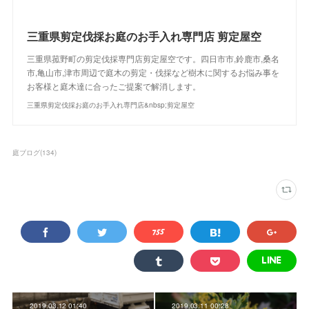
三重県剪定伐採お庭のお手入れ専門店 剪定屋空
三重県菰野町の剪定伐採専門店剪定屋空です。四日市市,鈴鹿市,桑名
市,亀山市,津市周辺で庭木の剪定・伐採など樹木に関するお悩み事を
お客様と庭木達に合ったご提案で解消します。
三重県剪定伐採お庭のお手入れ専門店&nbsp;剪定屋空
庭ブログ
(
134
)
2019.03.12 01:40
2019.03.11 00:28