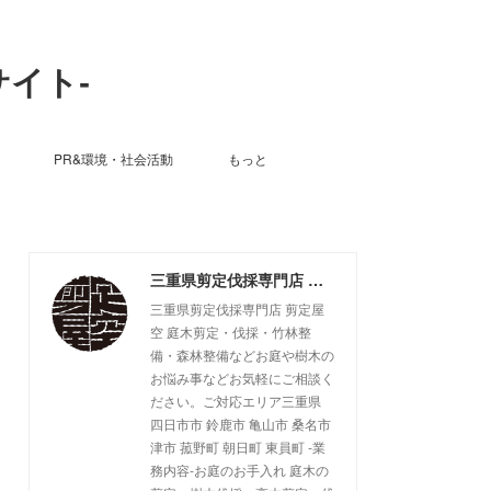
サイト-
PR&環境・社会活動
もっと
三重県剪定伐採専門店 剪定屋空 -サブサイト-
三重県剪定伐採専門店 剪定屋
空 庭木剪定・伐採・竹林整
備・森林整備などお庭や樹木の
お悩み事などお気軽にご相談く
ださい。ご対応エリア三重県
四日市市 鈴鹿市 亀山市 桑名市
津市 菰野町 朝日町 東員町 -業
務内容-お庭のお手入れ 庭木の