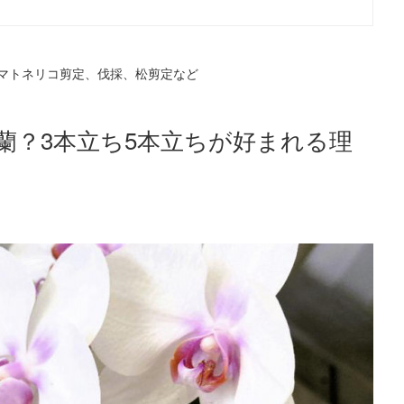
マトネリコ剪定、伐採、松剪定など
蘭？3本立ち5本立ちが好まれる理