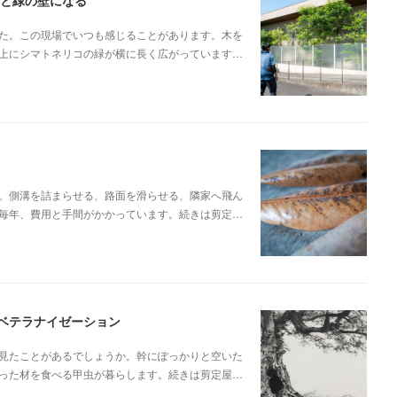
ると緑の壁になる
た。この現場でいつも感じることがあります。木を
上にシマトネリコの緑が横に長く広がっています…
。側溝を詰まらせる、路面を滑らせる、隣家へ飛ん
毎年、費用と手間がかかっています。続きは剪定…
ベテラナイゼーション
見たことがあるでしょうか。幹にぽっかりと空いた
った材を食べる甲虫が暮らします。続きは剪定屋…