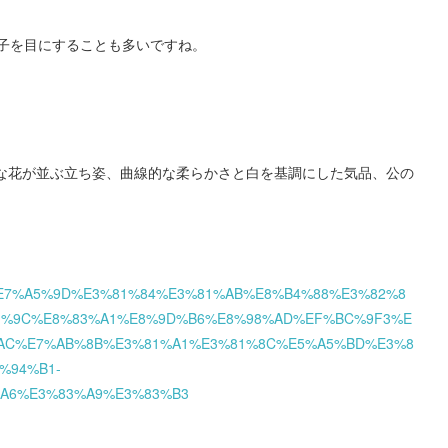
子を目にすることも多いですね。
うな花が並ぶ立ち姿、曲線的な柔らかさと白を基調にした気品、公の
81%8A%E7%A5%9D%E3%81%84%E3%81%AB%E8%B4%88%E3%82%8
1%9C%E8%83%A1%E8%9D%B6%E8%98%AD%EF%BC%9F3%E
AC%E7%AB%8B%E3%81%A1%E3%81%8C%E5%A5%BD%E3%8
%94%B1-
A6%E3%83%A9%E3%83%B3