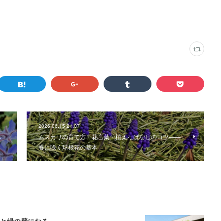
2026.06.15 21:07
ハ
ムスカリの育て方・花言葉・植えっぱなしのコツ——
春に咲く球根花の基本