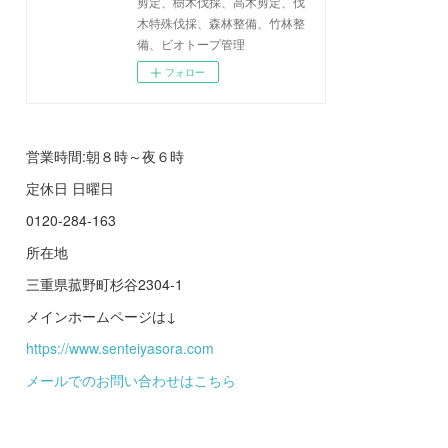
剪定、樹木伐採、高木剪定、伐
木特殊伐採、森林整備、竹林整
備、ビオトープ管理
フォロー
営業時間:朝８時～夜６時
定休日 日曜日
0120-284-163
所在地
三重県菰野町杉谷2304-1
メインホームページは↓
https://www.senteiyasora.com
メールでのお問い合わせはこちら