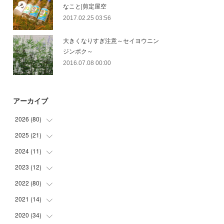
なこと|剪定屋空
2017.02.25 03:56
大きくなりすぎ注意～セイヨウニン
ジンボク～
2016.07.08 00:00
アーカイブ
2026
(
80
)
2025
(
21
(
11
)
)
(
30
)
2024
(
11
(
2
)
)
(
23
)
(
9
)
2023
(
12
(
1
)
)
(
10
)
(
7
)
(
5
)
2022
(
80
(
5
)
)
(
6
)
(
3
)
(
5
)
(
7
)
2021
(
14
(
17
)
)
(
8
)
2020
(
34
(
1
)
)