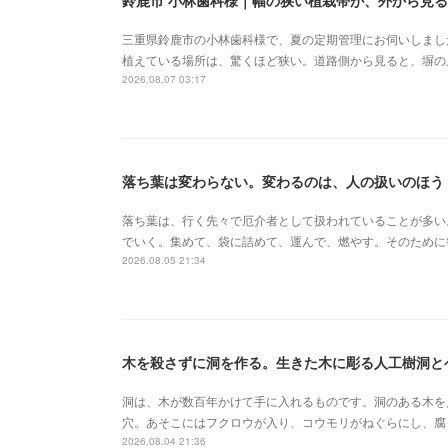
鈴鹿市 小林歯科様｜幅の狭い植栽帯が、外から見
三重県鈴鹿市の小林歯科様で、夏の定期管理にお伺いしまし
植えている場所は、驚くほど狭い。道路側から見ると、塀の
2026.08.07 03:17
落ち葉は変わらない。変わるのは、人の扱いのほう
落ち葉は、行く先々で厄介者として扱われていることが多い
でいく。集めて、袋に詰めて、運んで、燃やす。そのために
2026.08.05 21:34
木を殺さずに洞を作る。生きた木に彫る人工樹洞と
洞は、木が数百年かけて手に入れるものです。洞のある木を
穴。あそこにはフクロウが入り、コウモリがねぐらにし、腐
2026.08.04 21:36