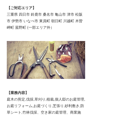
【ご対応エリア】
三重県 四日市 鈴鹿市 桑名市 亀山市 津市 松阪
市 伊勢市 いなべ市 東員町 朝日町 川越町 木曽
岬町 菰野町 (一部エリア外）
【業務内容】
庭木の剪定,伐採,草刈り,植栽,個人邸のお庭管理,
お庭リフォーム,お庭づくり,芝張り,砂利敷き,防
草シート,竹林伐採、空き家の庭管理、商業施