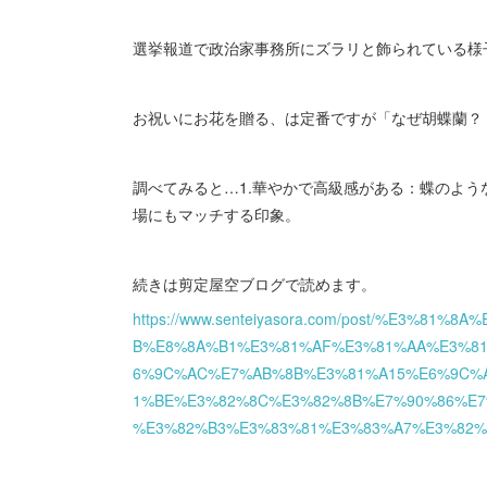
選挙報道で政治家事務所にズラリと飾られている様
お祝いにお花を贈る、は定番ですが「なぜ胡蝶蘭？
調べてみると…1.華やかで高級感がある：蝶のよ
場にもマッチする印象。
続きは剪定屋空ブログで読めます。
https://www.senteiyasora.com/post/%E3%
B%E8%8A%B1%E3%81%AF%E3%81%AA%E3%8
6%9C%AC%E7%AB%8B%E3%81%A15%E6%9C%
1%BE%E3%82%8C%E3%82%8B%E7%90%86%E7
%E3%82%B3%E3%83%81%E3%83%A7%E3%82%