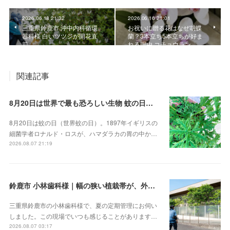
2026.06.18 21:32
2026.06.16 21:01
三重県鈴鹿市 沖中内科循環
お祝いに贈る花はなぜ胡蝶
器科様 白いツツジが開花直
蘭？3本立ち5本立ちが好ま
前
れる理由 コチョウラン
関連記事
8月20日は世界で最も恐ろしい生物 蚊の日！？。蚊連草・蚊嫌草 センテッドゼラニウム
8月20日は蚊の日（世界蚊の日）。1897年イギリスの
細菌学者ロナルド・ロスが、ハマダラカの胃の中か…
2026.08.07 21:19
鈴鹿市 小林歯科様｜幅の狭い植栽帯が、外から見ると緑の壁になる
三重県鈴鹿市の小林歯科様で、夏の定期管理にお伺い
しました。この現場でいつも感じることがあります…
2026.08.07 03:17