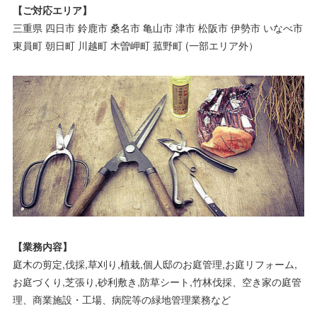
【ご対応エリア】
三重県 四日市 鈴鹿市 桑名市 亀山市 津市 松阪市 伊勢市 いなべ市
東員町 朝日町 川越町 木曽岬町 菰野町 (一部エリア外）
【業務内容】
庭木の剪定,伐採,草刈り,植栽,個人邸のお庭管理,お庭リフォーム,
お庭づくり,芝張り,砂利敷き,防草シート,竹林伐採、空き家の庭管
理、商業施設・工場、病院等の緑地管理業務など