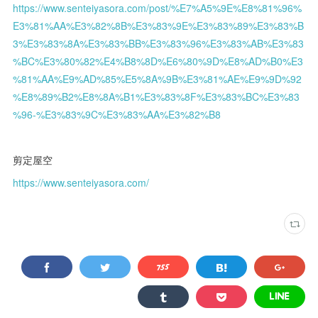
https://www.senteiyasora.com/post/%E7%A5%9E%E8%81%96%
E3%81%AA%E3%82%8B%E3%83%9E%E3%83%89%E3%83%B
3%E3%83%8A%E3%83%BB%E3%83%96%E3%83%AB%E3%83
%BC%E3%80%82%E4%B8%8D%E6%80%9D%E8%AD%B0%E3
%81%AA%E9%AD%85%E5%8A%9B%E3%81%AE%E9%9D%92
%E8%89%B2%E8%8A%B1%E3%83%8F%E3%83%BC%E3%83
%96-%E3%83%9C%E3%83%AA%E3%82%B8
剪定屋空
https://www.senteiyasora.com/