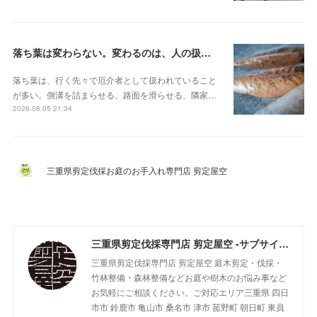
落ち葉は変わらない。変わるのは、人の扱いのほう
落ち葉は、行く先々で厄介者として扱われていること
が多い。側溝を詰まらせる、路面を滑らせる、隣家…
2026.08.05 21:34
三重県剪定伐採お庭のお手入れ専門店 剪定屋空
三重県剪定伐採専門店 剪定屋空 -サブサイト-
三重県剪定伐採専門店 剪定屋空 庭木剪定・伐採・
竹林整備・森林整備などお庭や樹木のお悩み事など
お気軽にご相談ください。ご対応エリア三重県 四日
市市 鈴鹿市 亀山市 桑名市 津市 菰野町 朝日町 東員