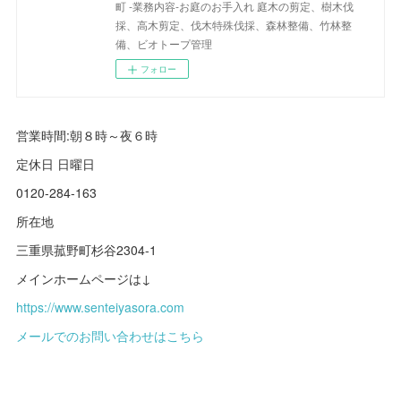
町 -業務内容-お庭のお手入れ 庭木の剪定、樹木伐
採、高木剪定、伐木特殊伐採、森林整備、竹林整
備、ビオトープ管理
フォロー
営業時間:朝８時～夜６時
定休日 日曜日
0120-284-163
所在地
三重県菰野町杉谷2304-1
メインホームページは↓
https://www.senteiyasora.com
メールでのお問い合わせはこちら