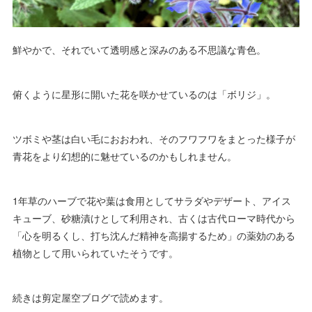
鮮やかで、それでいて透明感と深みのある不思議な青色。
俯くように星形に開いた花を咲かせているのは「ボリジ」。
ツボミや茎は白い毛におおわれ、そのフワフワをまとった様子が
青花をより幻想的に魅せているのかもしれません。
1年草のハーブで花や葉は食用としてサラダやデザート、アイス
キューブ、砂糖漬けとして利用され、古くは古代ローマ時代から
「心を明るくし、打ち沈んだ精神を高揚するため」の薬効のある
植物として用いられていたそうです。
続きは剪定屋空ブログで読めます。