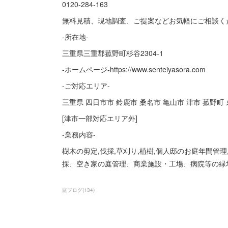
0120-284-163
無料見積、現地調査、ご提案などお気軽にご相談く
-所在地-
三重県三重郡菰野町杉谷2304-1
-ホームページ-https://www.senteiyasora.com
-ご対応エリア-
三重県 四日市市 鈴鹿市 桑名市 亀山市 津市 菰野
[津市一部対応エリア外]
-業務内容-
樹木の剪定,伐採,草刈り,植樹,個人邸のお庭年間管理
採、空き家の庭管理、商業施設・工場、病院等の緑
庭ブログ
(
134
)