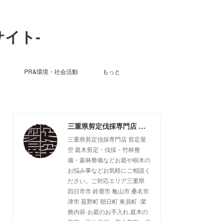
サイト-
PR&環境・社会活動
もっと
三重県剪定伐採専門店 剪定屋空 -サブサイト-
三重県剪定伐採専門店 剪定屋
空 庭木剪定・伐採・竹林整
備・森林整備などお庭や樹木の
お悩み事などお気軽にご相談く
ださい。ご対応エリア三重県
四日市市 鈴鹿市 亀山市 桑名市
津市 菰野町 朝日町 東員町 -業
務内容-お庭のお手入れ 庭木の