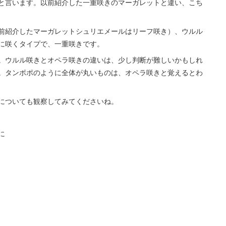
と言います。以前紹介した一重咲きのマーガレットと違い、こち
前紹介したマーガレットシュリエメールはリーフ咲き）、ウルル
に咲くタイプで、一重咲きです。
。ウルル咲きとオペラ咲きの違いは、少し判断が難しいかもしれ
。タンポポのように全体が丸いものは、オペラ咲きと覚えるとわ
についても観察してみてくださいね。
に