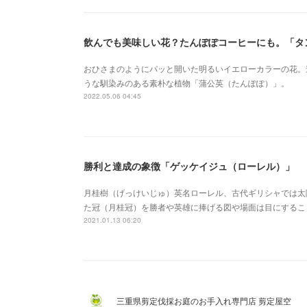
飲んでも美味しい花？たんぽぽコーヒーにも。「タ
おひさまのようにパッと開いた明るいイエローカラーの花。
うな馴染みのある素朴な植物「蒲公英（たんぽぽ）」。
2022.05.06 04:45
勝利と達成の象徴「ゲッケイジュ（ローレル）」
月桂樹（げっけいじゅ）英名ローレル、古代ギリシャでは太
た冠（月桂冠）を勝者や英雄に捧げる図や場面は目にするこ
2021.01.13 06:20
三重県剪定伐採お庭のお手入れ専門店 剪定屋空