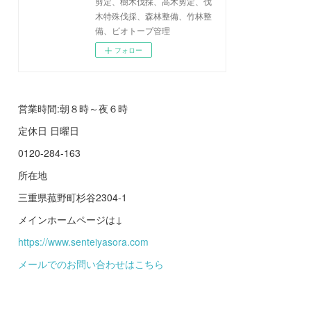
剪定、樹木伐採、高木剪定、伐
木特殊伐採、森林整備、竹林整
備、ビオトープ管理
フォロー
営業時間:朝８時～夜６時
定休日 日曜日
0120-284-163
所在地
三重県菰野町杉谷2304-1
メインホームページは↓
https://www.senteiyasora.com
メールでのお問い合わせはこちら