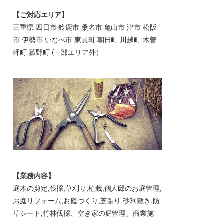
【ご対応エリア】
三重県 四日市 鈴鹿市 桑名市 亀山市 津市 松阪
市 伊勢市 いなべ市 東員町 朝日町 川越町 木曽
岬町 菰野町 (一部エリア外）
【業務内容】
庭木の剪定,伐採,草刈り,植栽,個人邸のお庭管理,
お庭リフォーム,お庭づくり,芝張り,砂利敷き,防
草シート,竹林伐採、空き家の庭管理、商業施