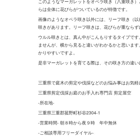
このようなマーガレットをオペラ咲き（八重咲き）
らは全体に花びらがついているのが特徴です。
画像のようなオペラ咲き以外には、リーフ咲き（以
咲きがあります。リーフ咲きは、花びらが重ならず
ウルル咲きとは、真ん中がこんもりするタイプです
ませんが、横から見ると違いがわかるかと思います
かりやすいですよ。
是非マーガレットを育てる際は、その咲き方の違い
三重県で庭木の剪定や伐採などのお悩み事はお気軽
三重県剪定伐採お庭のお手入れ専門店 剪定屋空
-所在地-
三重県三重郡菰野町杉谷2304-1
-営業時間- 朝８時から夜９時 年中無休
-ご相談専用フリーダイヤル-