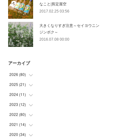
なこと|剪定屋空
2017.02.25 03:56
大きくなりすぎ注意～セイヨウニン
ジンボク～
2016.07.08 00:00
アーカイブ
2026
(
80
)
2025
(
21
(
11
)
)
(
30
)
2024
(
11
(
2
)
)
(
23
)
(
9
)
2023
(
12
(
1
)
)
(
10
)
(
7
)
(
5
)
2022
(
80
(
5
)
)
(
6
)
(
3
)
(
5
)
(
7
)
2021
(
14
(
17
)
)
(
8
)
2020
(
34
(
1
)
)