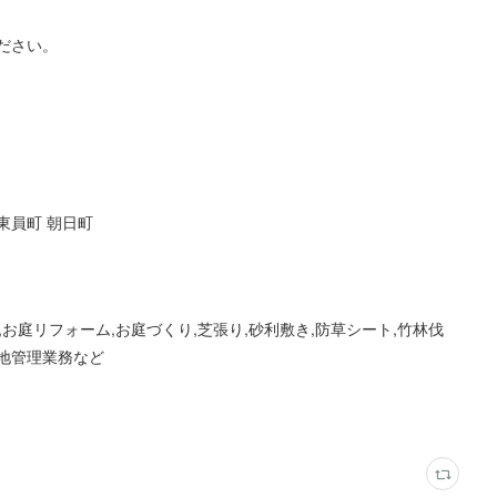
ださい。
町 東員町 朝日町
,お庭リフォーム,お庭づくり,芝張り,砂利敷き,防草シート,竹林伐
地管理業務など