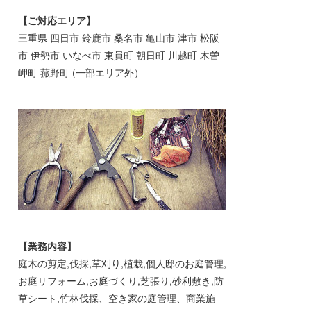
【ご対応エリア】
三重県 四日市 鈴鹿市 桑名市 亀山市 津市 松阪
市 伊勢市 いなべ市 東員町 朝日町 川越町 木曽
岬町 菰野町 (一部エリア外）
【業務内容】
庭木の剪定,伐採,草刈り,植栽,個人邸のお庭管理,
お庭リフォーム,お庭づくり,芝張り,砂利敷き,防
草シート,竹林伐採、空き家の庭管理、商業施