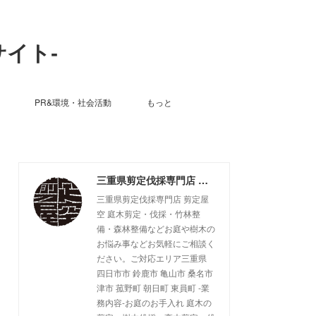
サイト-
PR&環境・社会活動
もっと
三重県剪定伐採専門店 剪定屋空 -サブサイト-
三重県剪定伐採専門店 剪定屋
空 庭木剪定・伐採・竹林整
備・森林整備などお庭や樹木の
お悩み事などお気軽にご相談く
ださい。ご対応エリア三重県
四日市市 鈴鹿市 亀山市 桑名市
津市 菰野町 朝日町 東員町 -業
務内容-お庭のお手入れ 庭木の