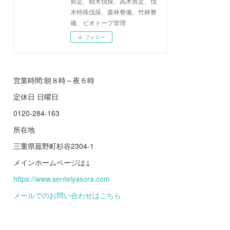
剪定、樹木伐採、高木剪定、伐
木特殊伐採、森林整備、竹林整
備、ビオトープ管理
フォロー
営業時間:朝８時～夜６時
定休日 日曜日
0120-284-163
所在地
三重県菰野町杉谷2304-1
メインホームページは↓
https://www.senteiyasora.com
メールでのお問い合わせはこちら