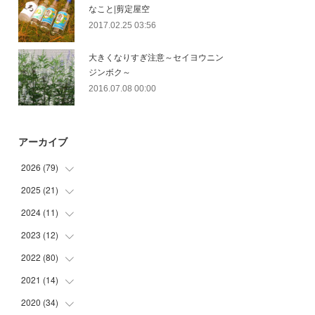
なこと|剪定屋空
2017.02.25 03:56
大きくなりすぎ注意～セイヨウニン
ジンボク～
2016.07.08 00:00
アーカイブ
2026
(
79
)
2025
(
21
(
10
)
)
(
30
)
2024
(
11
(
2
)
)
(
23
)
(
9
)
2023
(
12
(
1
)
)
(
10
)
(
7
)
(
5
)
2022
(
80
(
5
)
)
(
6
)
(
3
)
(
5
)
(
7
)
2021
(
14
(
17
)
)
(
8
)
2020
(
34
(
1
)
)