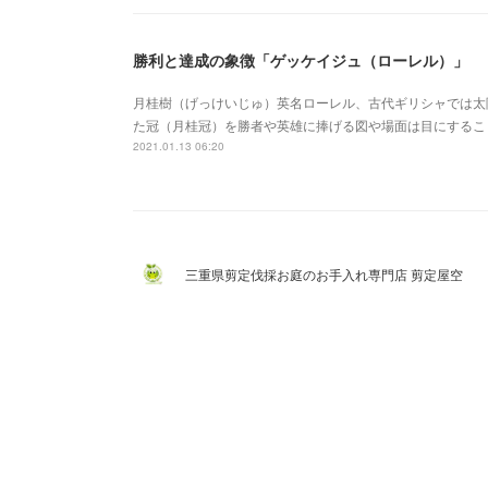
勝利と達成の象徴「ゲッケイジュ（ローレル）」
月桂樹（げっけいじゅ）英名ローレル、古代ギリシャでは太
た冠（月桂冠）を勝者や英雄に捧げる図や場面は目にするこ
2021.01.13 06:20
三重県剪定伐採お庭のお手入れ専門店 剪定屋空