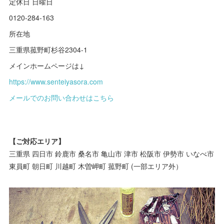
定休日 日曜日
0120-284-163
所在地
三重県菰野町杉谷2304-1
メインホームページは↓
https://www.senteiyasora.com
メールでのお問い合わせはこちら
【ご対応エリア】
三重県 四日市 鈴鹿市 桑名市 亀山市 津市 松阪市 伊勢市 いなべ市
東員町 朝日町 川越町 木曽岬町 菰野町 (一部エリア外）