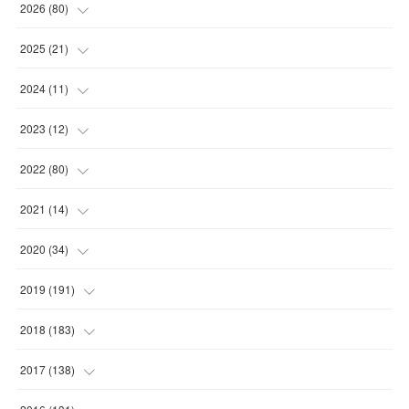
2026
(
80
)
(
11
)
2025
(
21
)
(
30
)
(
2
)
2024
(
11
)
(
23
)
(
9
)
(
1
)
2023
(
12
)
(
10
)
(
7
)
(
5
)
(
5
)
2022
(
80
)
(
6
)
(
3
)
(
5
)
(
7
)
(
17
)
2021
(
14
)
(
8
)
(
1
)
2020
(
34
)
(
7
)
(
6
)
(
1
)
2019
(
191
)
(
14
)
(
2
)
(
3
)
(
4
)
2018
(
183
)
(
11
)
(
5
)
(
4
)
(
9
)
(
11
)
2017
(
138
)
(
3
)
(
6
)
(
15
)
(
24
)
(
10
)