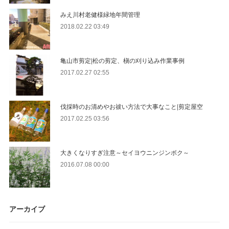
みえ川村老健様緑地年間管理
2018.02.22 03:49
亀山市剪定|松の剪定、槇の刈り込み作業事例
2017.02.27 02:55
伐採時のお清めやお祓い方法で大事なこと|剪定屋空
2017.02.25 03:56
大きくなりすぎ注意～セイヨウニンジンボク～
2016.07.08 00:00
アーカイブ