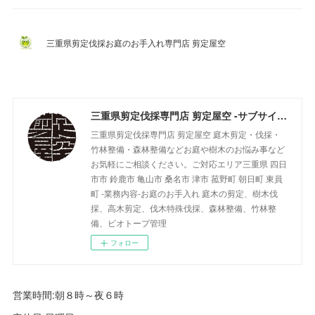
三重県剪定伐採お庭のお手入れ専門店 剪定屋空
三重県剪定伐採専門店 剪定屋空 -サブサイト-
三重県剪定伐採専門店 剪定屋空 庭木剪定・伐採・
竹林整備・森林整備などお庭や樹木のお悩み事など
お気軽にご相談ください。ご対応エリア三重県 四日
市市 鈴鹿市 亀山市 桑名市 津市 菰野町 朝日町 東員
町 -業務内容-お庭のお手入れ 庭木の剪定、樹木伐
採、高木剪定、伐木特殊伐採、森林整備、竹林整
備、ビオトープ管理
フォロー
営業時間:朝８時～夜６時