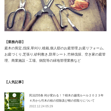
【業務内容】
庭木の剪定,伐採,草刈り,植栽,個人邸のお庭管理,お庭リフォーム,
お庭づくり,芝張り,砂利敷き,防草シート,竹林伐採、空き家の庭管
理、商業施設・工場、病院等の緑地管理業務など
【人気記事】
民法233条 何が変わる！？樹木の越境ルール２０２３年
４月から竹木の枝の切除及び根の切取りについて
2022.12.24 05:29