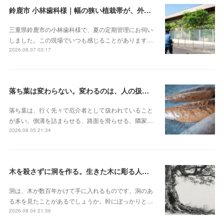
鈴鹿市 小林歯科様｜幅の狭い植栽帯が、外から見ると緑の壁になる
三重県鈴鹿市の小林歯科様で、夏の定期管理にお伺い
しました。この現場でいつも感じることがあります…
2026.08.07 03:17
落ち葉は変わらない。変わるのは、人の扱いのほう
落ち葉は、行く先々で厄介者として扱われていること
が多い。側溝を詰まらせる、路面を滑らせる、隣家…
2026.08.05 21:34
木を殺さずに洞を作る。生きた木に彫る人工樹洞とベテラナイゼーション
洞は、木が数百年かけて手に入れるものです。洞のあ
る木を見たことがあるでしょうか。幹にぽっかりと…
2026.08.04 21:36