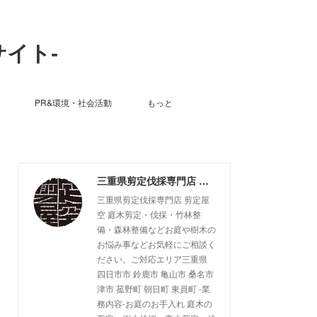
サイト-
PR&環境・社会活動
もっと
三重県剪定伐採専門店 剪定屋空 -サブサイト-
三重県剪定伐採専門店 剪定屋
空 庭木剪定・伐採・竹林整
備・森林整備などお庭や樹木の
お悩み事などお気軽にご相談く
ださい。ご対応エリア三重県
四日市市 鈴鹿市 亀山市 桑名市
津市 菰野町 朝日町 東員町 -業
務内容-お庭のお手入れ 庭木の