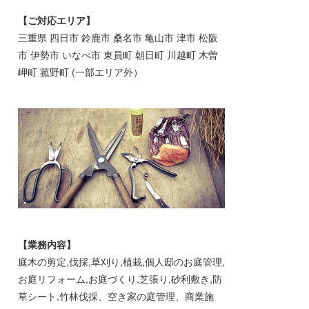
【ご対応エリア】
三重県 四日市 鈴鹿市 桑名市 亀山市 津市 松阪
市 伊勢市 いなべ市 東員町 朝日町 川越町 木曽
岬町 菰野町 (一部エリア外）
【業務内容】
庭木の剪定,伐採,草刈り,植栽,個人邸のお庭管理,
お庭リフォーム,お庭づくり,芝張り,砂利敷き,防
草シート,竹林伐採、空き家の庭管理、商業施