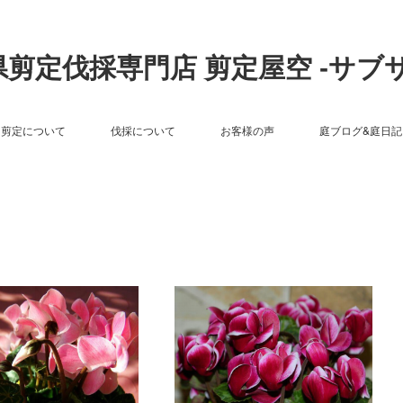
剪定伐採専門店 剪定屋空 -サブ
剪定について
伐採について
お客様の声
庭ブログ&庭日記