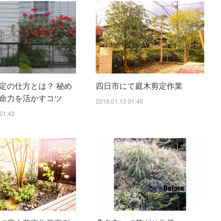
定の仕方とは？ 秘め
四日市にて庭木剪定作業
命力を活かすコツ
2018.01.13 01:40
01:42