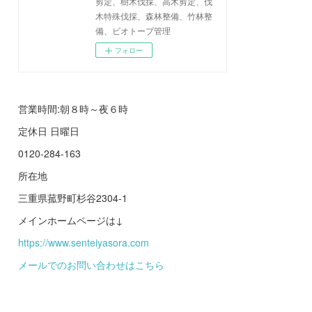
剪定、樹木伐採、高木剪定、伐
木特殊伐採、森林整備、竹林整
備、ビオトープ管理
フォロー
営業時間:朝８時～夜６時
定休日 日曜日
0120-284-163
所在地
三重県菰野町杉谷2304-1
メインホームページは↓
https://www.senteiyasora.com
メールでのお問い合わせはこちら