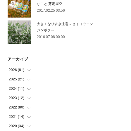
なこと|剪定屋空
2017.02.25 03:56
大きくなりすぎ注意～セイヨウニン
ジンボク～
2016.07.08 00:00
アーカイブ
2026
(
81
)
2025
(
21
(
12
)
)
(
30
)
2024
(
11
(
2
)
)
(
23
)
(
9
)
2023
(
12
(
1
)
)
(
10
)
(
7
)
(
5
)
2022
(
80
(
5
)
)
(
6
)
(
3
)
(
5
)
(
7
)
2021
(
14
(
17
)
)
(
8
)
2020
(
34
(
1
)
)